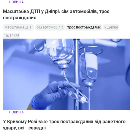
НОВИНА
Масштабна ДТП у Дніпрі: сім автомобілів, троє
постраждалих
Масштабна ДТП
сім автомобілів
троє постраждалих
у Дніпрі
10/10/25
НОВИНА
У Кривому Розі вже троє постраждалих від ракетного
удару, всі - середні