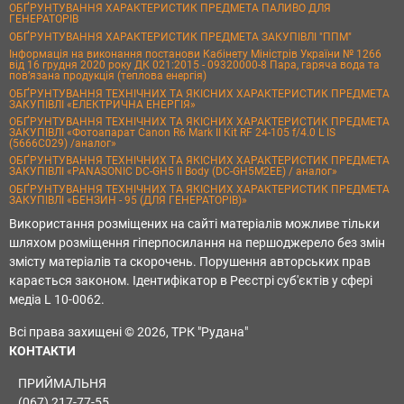
ОБҐРУНТУВАННЯ ХАРАКТЕРИСТИК ПРЕДМЕТА ПАЛИВО ДЛЯ
ГЕНЕРАТОРІВ
ОБҐРУНТУВАННЯ ХАРАКТЕРИСТИК ПРЕДМЕТА ЗАКУПІВЛІ "ППМ"
Інформація на виконання постанови Кабінету Міністрів України № 1266
від 16 грудня 2020 року ДК 021:2015 - 09320000-8 Пара, гаряча вода та
пов’язана продукція (теплова енергія)
ОБҐРУНТУВАННЯ ТЕХНІЧНИХ ТА ЯКІСНИХ ХАРАКТЕРИСТИК ПРЕДМЕТА
ЗАКУПІВЛІ «ЕЛЕКТРИЧНА ЕНЕРГІЯ»
ОБҐРУНТУВАННЯ ТЕХНІЧНИХ ТА ЯКІСНИХ ХАРАКТЕРИСТИК ПРЕДМЕТА
ЗАКУПІВЛІ «Фотоапарат Canon R6 Mark II Kit RF 24-105 f/4.0 L IS
(5666C029) /аналог»
ОБҐРУНТУВАННЯ ТЕХНІЧНИХ ТА ЯКІСНИХ ХАРАКТЕРИСТИК ПРЕДМЕТА
ЗАКУПІВЛІ «PANASONIC DC-GH5 II Body (DC-GH5M2EE) / аналог»
ОБҐРУНТУВАННЯ ТЕХНІЧНИХ ТА ЯКІСНИХ ХАРАКТЕРИСТИК ПРЕДМЕТА
ЗАКУПІВЛІ «БЕНЗИН - 95 (ДЛЯ ГЕНЕРАТОРІВ)»
Використання розміщених на сайті матеріалів можливе тільки
шляхом розміщення гіперпосилання на першоджерело без змін
змісту матеріалів та скорочень. Порушення авторських прав
карається законом. Ідентифікатор в Реєстрі суб'єктів у сфері
медіа L 10-0062.
Всі права захищені © 2026, ТРК "Рудана"
КОНТАКТИ
ПРИЙМАЛЬНЯ
(067) 217-77-55