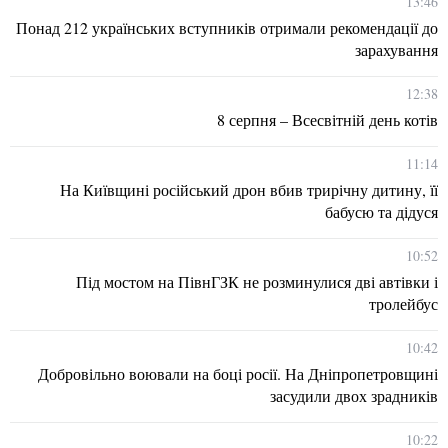
13:46
Понад 212 українських вступників отримали рекомендації до
зарахування
12:38
8 серпня – Всесвітній день котів
11:14
На Київщині російський дрон вбив трирічну дитину, її
бабусю та дідуся
10:52
Під мостом на ПівнГЗК не розминулися дві автівки і
тролейбус
10:42
Добровільно воювали на боці росії. На Дніпропетровщині
засудили двох зрадників
10:22