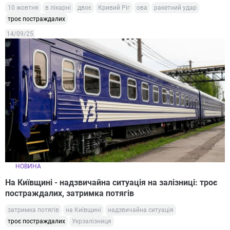
10 жовтня
в лікарні
двоє
Кривий Ріг
ова
ракетний удар
троє постраждалих
14/09/25
НОВИНА
На Київщині - надзвичайна ситуація на залізниці: троє
постраждалих, затримка потягів
затримка потягів
на Київщині
надзвичайна ситуація
троє постраждалих
Укрзалізниця