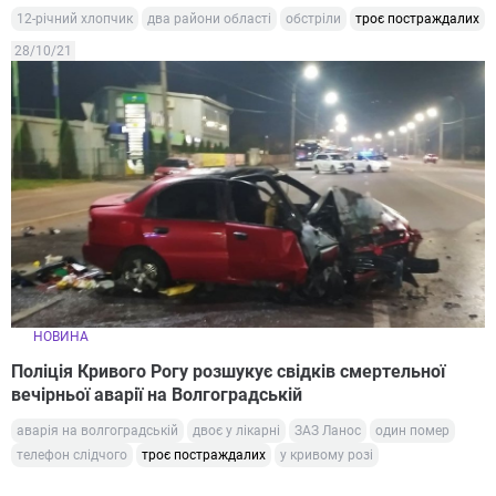
12-річний хлопчик
два райони області
обстріли
троє постраждалих
28/10/21
НОВИНА
Поліція Кривого Рогу розшукує свідків смертельної
вечірньої аварії на Волгоградській
аварія на волгоградській
двоє у лікарні
ЗАЗ Ланос
один помер
телефон слідчого
троє постраждалих
у кривому розі