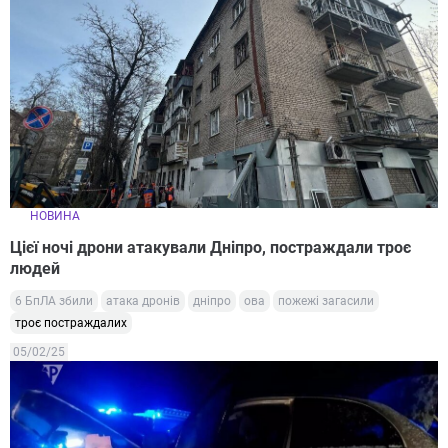
НОВИНА
Цієї ночі дрони атакували Дніпро, постраждали троє
людей
6 БпЛА збили
атака дронів
дніпро
ова
пожежі загасили
троє постраждалих
05/02/25