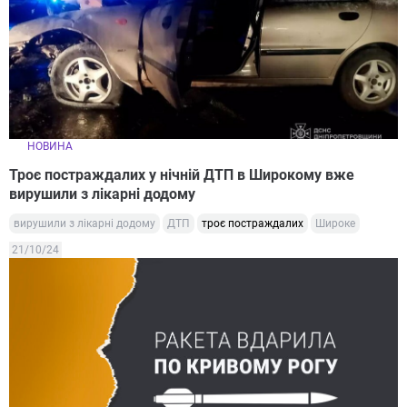
НОВИНА
Троє постраждалих у нічній ДТП в Широкому вже
вирушили з лікарні додому
вирушили з лікарні додому
ДТП
троє постраждалих
Широке
21/10/24