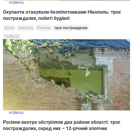
НОВИНА
Окупанти атакували безпілотниками Нікополь: троє
постраждалих, побиті будівлі
атака
нікополь
Росіяни
троє постраждалих
12/08/22
НОВИНА
Росіяни вкотре обстріляли два райони області: троє
постраждалих, серед них – 12-річний хлопчик