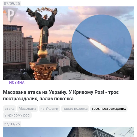
07/09/25
НОВИНА
Масована атака на Україну. У Кривому Розі - троє
постраждалих, палає пожежа
атака
Масована
на Україну
палає пожежа
троє постраждалих
у кривому розі
27/03/25