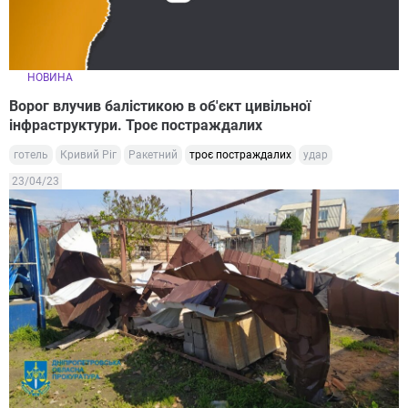
НОВИНА
Ворог влучив балістикою в об'єкт цивільної
інфраструктури. Троє постраждалих
готель
Кривий Ріг
Ракетний
троє постраждалих
удар
23/04/23