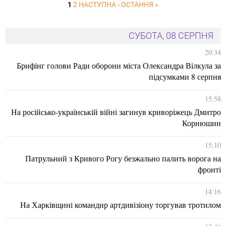
1
2
НАСТУПНА ›
ОСТАННЯ »
СУБОТА, 08 СЕРПНЯ
20:34
Брифінг голови Ради оборони міста Олександра Вілкула за
підсумками 8 серпня
15:58
На російсько-українській війні загинув криворіжець Дмитро
Корнюшин
15:10
Патрульний з Кривого Рогу безжально палить ворога на
фронті
14:16
На Харківщині командир артдивізіону торгував тротилом