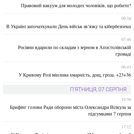
Правовий вакуум для молодих чоловіків, що робити?
09:58
В Україні започаткували День військ зв‘язку та кібербезпеки
07:46
Росіяни вдарили по складам з зерном в Апостолівській
громаді
06:43
У Кривому Розі мінлива хмарність, дощ, гроза. +23+36
П'ЯТНИЦЯ, 07 СЕРПНЯ
19:56
Брифінг голови Ради оборони міста Олександра Вілкула за
підсумками 7 серпня
17:12