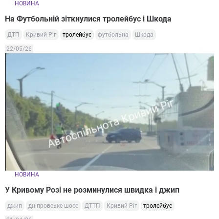
НОВИНА
На Футбольній зіткнулися тролейбус і Шкода
ДТП
Кривий Ріг
тролейбус
футбольна
Шкода
22/05/26
НОВИНА
У Кривому Розі не розминулися швидка і джип
джип
дніпровське шосе
ДТТП
Кривий Ріг
тролейбус