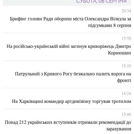
СУБОТА, 08 СЕРПНЯ
20:34
Брифінг голови Ради оборони міста Олександра Вілкула за
підсумками 8 серпня
15:58
На російсько-українській війні загинув криворіжець Дмитро
Корнюшин
15:10
Патрульний з Кривого Рогу безжально палить ворога на
фронті
14:16
На Харківщині командир артдивізіону торгував тротилом
13:46
Понад 212 українських вступників отримали рекомендації до
зарахування