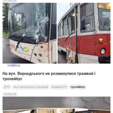
21/04/26
НОВИНА
На вул. Вернадського не розминулися трамвай і
тролейбус
ДТП
зіштовхнулися трамвай
Кривий Ріг
тролейбус
16/04/26