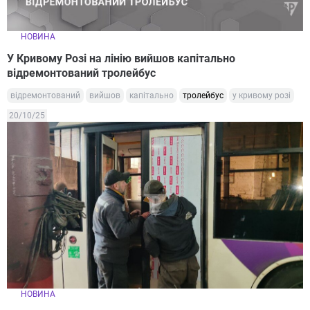
НОВИНА
У Кривому Розі на лінію вийшов капітально
відремонтований тролейбус
відремонтований
вийшов
капітально
тролейбус
у кривому розі
20/10/25
НОВИНА