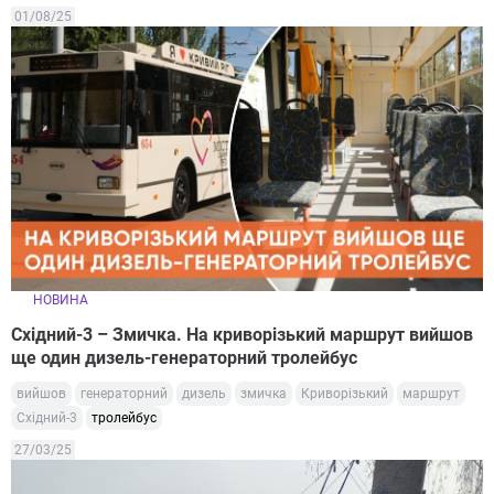
01/08/25
НОВИНА
Східний-3 – Змичка. На криворізький маршрут вийшов
ще один дизель-генераторний тролейбус
вийшов
генераторний
дизель
змичка
Криворізький
маршрут
Східний-3
тролейбус
27/03/25