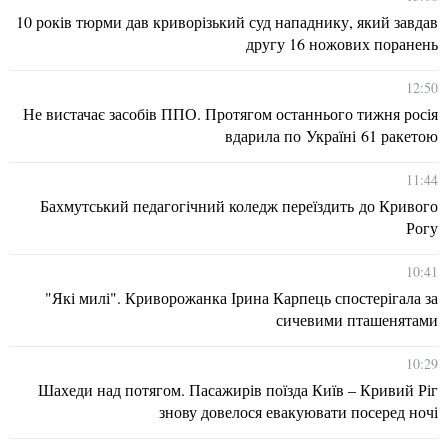
10 років тюрми дав криворізький суд нападнику, який завдав
другу 16 ножових поранень
12:50
Не вистачає засобів ППО. Протягом останнього тижня росія
вдарила по Україні 61 ракетою
11:44
Бахмутський педагогічний коледж переїздить до Кривого
Рогу
10:41
"Які милі". Криворожанка Ірина Карпець спостерігала за
сичевими пташенятами
10:29
Шахеди над потягом. Пасажирів поїзда Київ – Кривий Ріг
знову довелося евакуювати посеред ночі