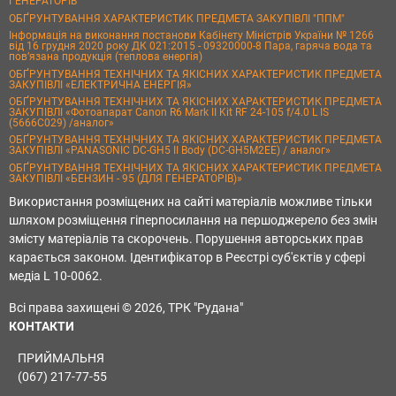
ГЕНЕРАТОРІВ
ОБҐРУНТУВАННЯ ХАРАКТЕРИСТИК ПРЕДМЕТА ЗАКУПІВЛІ "ППМ"
Інформація на виконання постанови Кабінету Міністрів України № 1266
від 16 грудня 2020 року ДК 021:2015 - 09320000-8 Пара, гаряча вода та
пов’язана продукція (теплова енергія)
ОБҐРУНТУВАННЯ ТЕХНІЧНИХ ТА ЯКІСНИХ ХАРАКТЕРИСТИК ПРЕДМЕТА
ЗАКУПІВЛІ «ЕЛЕКТРИЧНА ЕНЕРГІЯ»
ОБҐРУНТУВАННЯ ТЕХНІЧНИХ ТА ЯКІСНИХ ХАРАКТЕРИСТИК ПРЕДМЕТА
ЗАКУПІВЛІ «Фотоапарат Canon R6 Mark II Kit RF 24-105 f/4.0 L IS
(5666C029) /аналог»
ОБҐРУНТУВАННЯ ТЕХНІЧНИХ ТА ЯКІСНИХ ХАРАКТЕРИСТИК ПРЕДМЕТА
ЗАКУПІВЛІ «PANASONIC DC-GH5 II Body (DC-GH5M2EE) / аналог»
ОБҐРУНТУВАННЯ ТЕХНІЧНИХ ТА ЯКІСНИХ ХАРАКТЕРИСТИК ПРЕДМЕТА
ЗАКУПІВЛІ «БЕНЗИН - 95 (ДЛЯ ГЕНЕРАТОРІВ)»
Використання розміщених на сайті матеріалів можливе тільки
шляхом розміщення гіперпосилання на першоджерело без змін
змісту матеріалів та скорочень. Порушення авторських прав
карається законом. Ідентифікатор в Реєстрі суб'єктів у сфері
медіа L 10-0062.
Всі права захищені © 2026, ТРК "Рудана"
КОНТАКТИ
ПРИЙМАЛЬНЯ
(067) 217-77-55