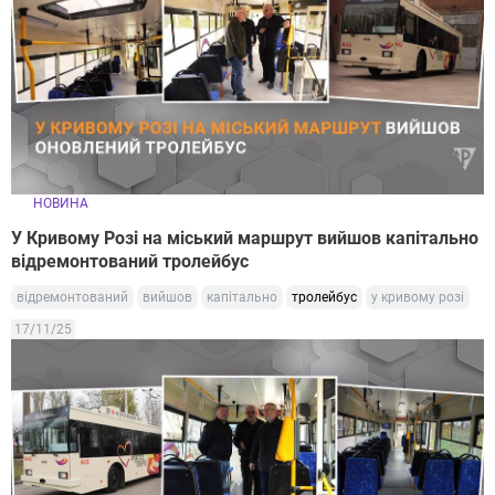
НОВИНА
У Кривому Розі на міський маршрут вийшов капітально
відремонтований тролейбус
відремонтований
вийшов
капітально
тролейбус
у кривому розі
17/11/25