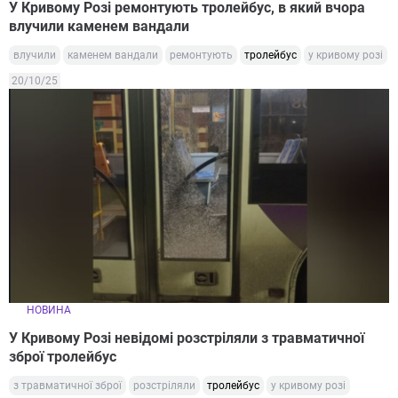
У Кривому Розі ремонтують тролейбус, в який вчора
влучили каменем вандали
влучили
каменем вандали
ремонтують
тролейбус
у кривому розі
20/10/25
НОВИНА
У Кривому Розі невідомі розстріляли з травматичної
зброї тролейбус
з травматичної зброї
розстріляли
тролейбус
у кривому розі