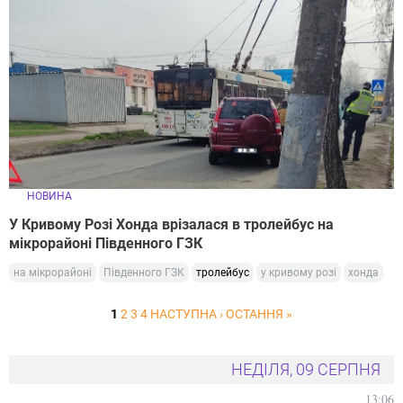
НОВИНА
У Кривому Розі Хонда врізалася в тролейбус на
мікрорайоні Південного ГЗК
на мікрорайоні
Південного ГЗК
тролейбус
у кривому розі
хонда
1
2
3
4
НАСТУПНА ›
ОСТАННЯ »
НЕДІЛЯ, 09 СЕРПНЯ
13:06