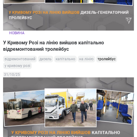
НОВИНА
У Кривому Розі на лінію вийшов капітально
відремонтований тролейбус
відремонтований
дизель
капітально
на лінію
тролейбус
у кривому розі
31/10/25