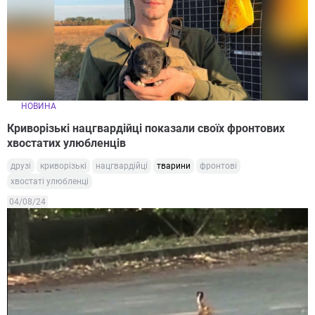
НОВИНА
Криворізькі нацгвардійці показали своїх фронтових
хвостатих улюбленців
друзі
криворізькі
нацгвардійці
тварини
фронтові
хвостаті улюбленці
04/08/24