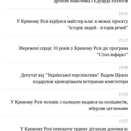
дроном Максимка і Едуарда Разлогів
16:41
У Кривому Розі відбувся майстер-клас в межах проєкту
"Історія людей - історія речей"
15:17
Збережені серця: 10 років у Кривому Розі діє програма
"Стоп-інфаркт"
14:06
Депутат від "Української перспективи" Вадим Щокін
подарував криворізьким ветеранам комп'ютери
13:43
У Кривому Розі чоловік з палицею кидався на поліціянтів,
жбурляв цеглинами
13:27
У Кривому Розі пережити травму дітлахам допомагає