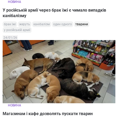
НОВИНА
У російській армії через брак їжі є чимало випадків
канібалізму
брак їжі
жеруть
канібалізм
один одного
тварини
у російській армії
24/01/26
НОВИНА
Магазинам і кафе дозволять пускати тварин