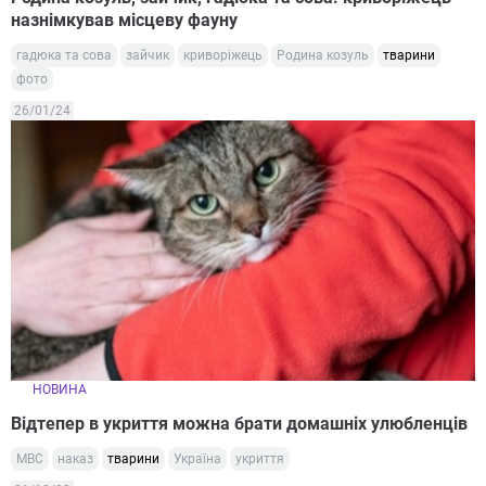
назнімкував місцеву фауну
гадюка та сова
зайчик
криворіжець
Родина козуль
тварини
фото
26/01/24
НОВИНА
Відтепер в укриття можна брати домашніх улюбленців
МВС
наказ
тварини
Україна
укриття