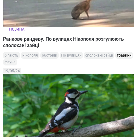
НОВИНА
Ранкове рандеву. По вулицях Нікополя розгулюють
сполохані зайці
бігають
нікополя
обстріли
По вулицях
сполохані зайці
тварини
фауна
19/05/24