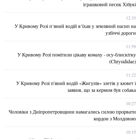
іграшковий песик Хібукі
12:33
У Кривому Розі п‘яний водій в‘їхав у земляний насип на
узбіччі дороги
11:59
У Кривому Розі помітили цікаву комаху - осу-блискітку
(Chrysididae)
11:22
У Кривому Розі п'яний водій «Жигулів» злетів у кювет і
заявив, що за кермом був собака
10:27
Чоловіки з Дніпропетровщини намагались силою прорвати
кордон з Молдовою
10:15