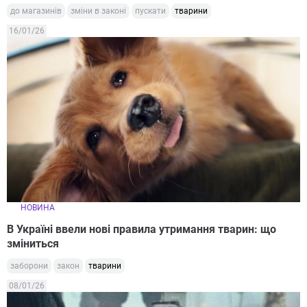
до магазинів
зміни в законі
пускати
тварини
16/01/26
НОВИНА
В Україні ввели нові правила утримання тварин: що
зміниться
заборони
закон
тварини
08/01/26