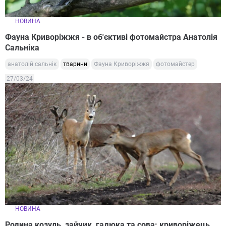
НОВИНА
Фауна Криворіжжя - в об'єктиві фотомайстра Анатолія
Сальніка
анатолій сальнік
тварини
Фауна Криворіжжя
фотомайстер
27/03/24
НОВИНА
Родина козуль, зайчик, гадюка та сова: криворіжець