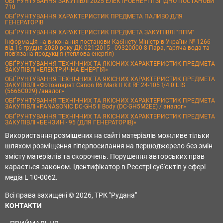
ОБҐРУНТУВАННЯ ЗАКУПІВЛІ 2025 ЕЛЕКТРОЕНЕРГІЇ ЗГІДНО ПОСТАНОВИ
710
ОБҐРУНТУВАННЯ ХАРАКТЕРИСТИК ПРЕДМЕТА ПАЛИВО ДЛЯ
ГЕНЕРАТОРІВ
ОБҐРУНТУВАННЯ ХАРАКТЕРИСТИК ПРЕДМЕТА ЗАКУПІВЛІ "ППМ"
Інформація на виконання постанови Кабінету Міністрів України № 1266
від 16 грудня 2020 року ДК 021:2015 - 09320000-8 Пара, гаряча вода та
пов’язана продукція (теплова енергія)
ОБҐРУНТУВАННЯ ТЕХНІЧНИХ ТА ЯКІСНИХ ХАРАКТЕРИСТИК ПРЕДМЕТА
ЗАКУПІВЛІ «ЕЛЕКТРИЧНА ЕНЕРГІЯ»
ОБҐРУНТУВАННЯ ТЕХНІЧНИХ ТА ЯКІСНИХ ХАРАКТЕРИСТИК ПРЕДМЕТА
ЗАКУПІВЛІ «Фотоапарат Canon R6 Mark II Kit RF 24-105 f/4.0 L IS
(5666C029) /аналог»
ОБҐРУНТУВАННЯ ТЕХНІЧНИХ ТА ЯКІСНИХ ХАРАКТЕРИСТИК ПРЕДМЕТА
ЗАКУПІВЛІ «PANASONIC DC-GH5 II Body (DC-GH5M2EE) / аналог»
ОБҐРУНТУВАННЯ ТЕХНІЧНИХ ТА ЯКІСНИХ ХАРАКТЕРИСТИК ПРЕДМЕТА
ЗАКУПІВЛІ «БЕНЗИН - 95 (ДЛЯ ГЕНЕРАТОРІВ)»
Використання розміщених на сайті матеріалів можливе тільки
шляхом розміщення гіперпосилання на першоджерело без змін
змісту матеріалів та скорочень. Порушення авторських прав
карається законом. Ідентифікатор в Реєстрі суб'єктів у сфері
медіа L 10-0062.
Всі права захищені © 2026, ТРК "Рудана"
КОНТАКТИ