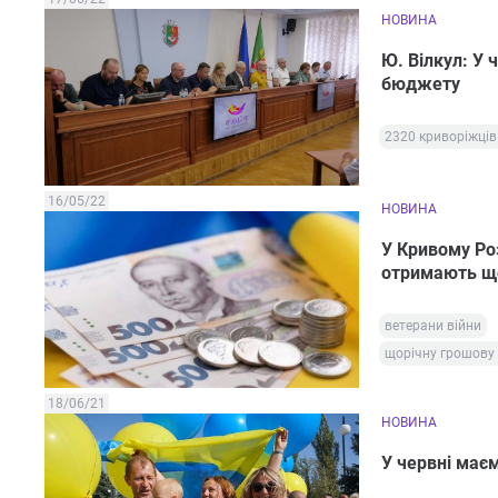
НОВИНА
Ю. Вілкул: У
бюджету
2320 криворіжці
16/05/22
НОВИНА
У Кривому Роз
отримають що
ветерани війни
щорічну грошову
18/06/21
НОВИНА
У червні має