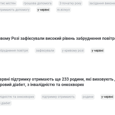
 тис містян
грошова допомога
З початку року
засідання викон
тримають допомогу
у червні
ю.вілкул
ивому Розі зафіксували високий рівень забруднення повітр
абруднення повітря
зафіксували
у кривому розі
у червні
червні підтримку отримають ще 233 родини, які виховують 
ровий діабет, з інвалідністю та онкохворих
алідністю та онкохворих
підтримку отримають
родини
у червні
 діабет