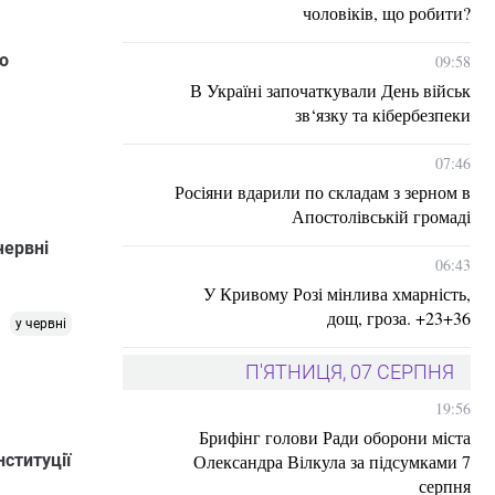
чоловіків, що робити?
о
09:58
В Україні започаткували День військ
зв‘язку та кібербезпеки
07:46
Росіяни вдарили по складам з зерном в
Апостолівській громаді
червні
06:43
У Кривому Розі мінлива хмарність,
дощ, гроза. +23+36
у червні
П'ЯТНИЦЯ, 07 СЕРПНЯ
19:56
Брифінг голови Ради оборони міста
Олександра Вілкула за підсумками 7
ституції
серпня