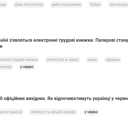
енди
День Конституції
джва подовжених
Трійця
три вихідн
раїні з'являться електронні трудові книжки. Паперові стан
и
ктронні трудові книжки
з'являться в червні
закон
офіційно
вязкова
у червні
10 офіційних вихідних. Як відпочиватимуть українці у червн
муть українці
святкові та офіційні вихідні
у червні