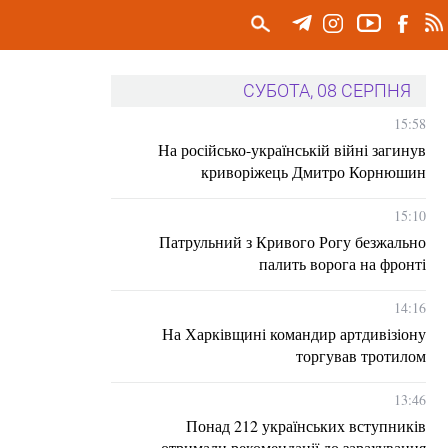
СУБОТА, 08 СЕРПНЯ
15:58
На російсько-українській війні загинув
криворіжець Дмитро Корнюшин
15:10
Патрульний з Кривого Рогу безжально
палить ворога на фронті
14:16
На Харківщині командир артдивізіону
торгував тротилом
13:46
Понад 212 українських вступників
отримали рекомендації до зарахування