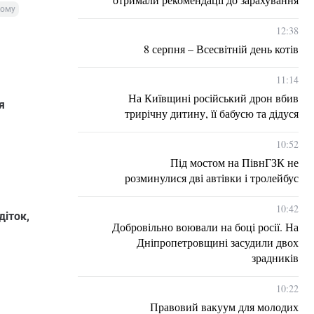
кому
12:38
8 серпня – Всесвітній день котів
11:14
На Київщині російський дрон вбив
я
трирічну дитину, її бабусю та дідуся
10:52
Під мостом на ПівнГЗК не
розминулися дві автівки і тролейбус
10:42
діток,
Добровільно воювали на боці росії. На
Дніпропетровщині засудили двох
зрадників
10:22
Правовий вакуум для молодих