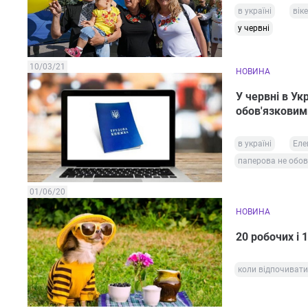
в україні
вік
у червні
10/03/21
НОВИНА
У червні в Ук
обов'язковим
в україні
Еле
паперова не обо
01/06/20
НОВИНА
20 робочих і 
коли відпочивати