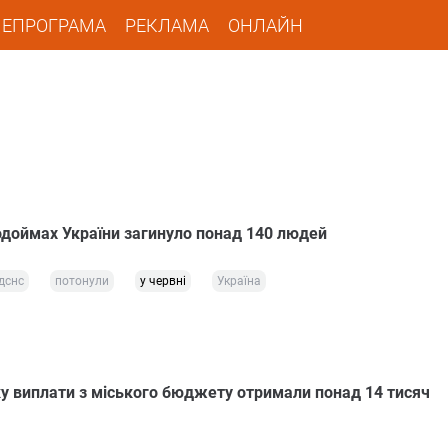
ЛЕПРОГРАМА
РЕКЛАМА
ОНЛАЙН
водоймах України загинуло понад 140 людей
дснс
потонули
у червні
Україна
ку виплати з міського бюджету отримали понад 14 тисяч