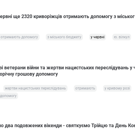
 червні ще 2320 криворіжців отримають допомогу з міськог
в отримають допомогу
з міського бюджету
у червні
ю. вілкул
і ветерани війни та жертви нацистських переслідувань у 
річну грошову допомогу
жертви нацистських переслідувань
отримають
у кривому розі
 допомогу
мо два подовжених вікенди - святкуємо Трійцю та День Кон