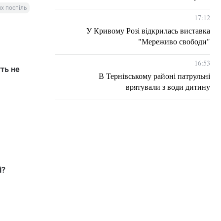
их поспіль
17:12
У Кривому Розі відкрилась виставка
"Мереживо свободи"
16:53
уть не
В Тернівському районі патрульні
врятували з води дитину
і?