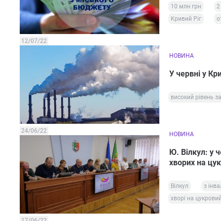
10 млн грн
2
Кривий Ріг
о
12/07/22
НОВИНА
У червні у Кр
високий рівень з
24/06/22
НОВИНА
Ю. Вілкул: у 
хворих на цук
Вілкул
з інв
хворі на цукровий
17/06/22