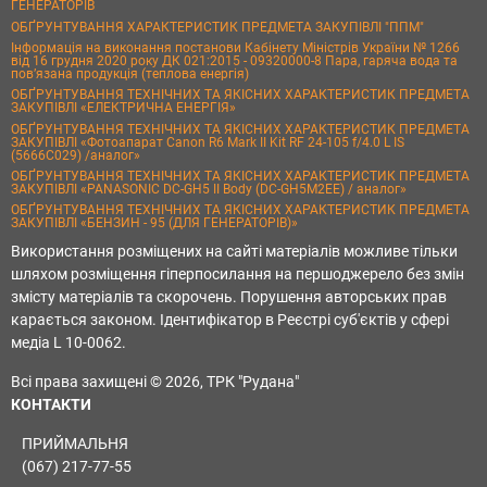
ГЕНЕРАТОРІВ
ОБҐРУНТУВАННЯ ХАРАКТЕРИСТИК ПРЕДМЕТА ЗАКУПІВЛІ "ППМ"
Інформація на виконання постанови Кабінету Міністрів України № 1266
від 16 грудня 2020 року ДК 021:2015 - 09320000-8 Пара, гаряча вода та
пов’язана продукція (теплова енергія)
ОБҐРУНТУВАННЯ ТЕХНІЧНИХ ТА ЯКІСНИХ ХАРАКТЕРИСТИК ПРЕДМЕТА
ЗАКУПІВЛІ «ЕЛЕКТРИЧНА ЕНЕРГІЯ»
ОБҐРУНТУВАННЯ ТЕХНІЧНИХ ТА ЯКІСНИХ ХАРАКТЕРИСТИК ПРЕДМЕТА
ЗАКУПІВЛІ «Фотоапарат Canon R6 Mark II Kit RF 24-105 f/4.0 L IS
(5666C029) /аналог»
ОБҐРУНТУВАННЯ ТЕХНІЧНИХ ТА ЯКІСНИХ ХАРАКТЕРИСТИК ПРЕДМЕТА
ЗАКУПІВЛІ «PANASONIC DC-GH5 II Body (DC-GH5M2EE) / аналог»
ОБҐРУНТУВАННЯ ТЕХНІЧНИХ ТА ЯКІСНИХ ХАРАКТЕРИСТИК ПРЕДМЕТА
ЗАКУПІВЛІ «БЕНЗИН - 95 (ДЛЯ ГЕНЕРАТОРІВ)»
Використання розміщених на сайті матеріалів можливе тільки
шляхом розміщення гіперпосилання на першоджерело без змін
змісту матеріалів та скорочень. Порушення авторських прав
карається законом. Ідентифікатор в Реєстрі суб'єктів у сфері
медіа L 10-0062.
Всі права захищені © 2026, ТРК "Рудана"
КОНТАКТИ
ПРИЙМАЛЬНЯ
(067) 217-77-55