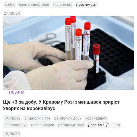
вибух
двоє криворіжців
поранених
у реанімації
21/08/20
НОВИНА
Ще +3 за добу. У Кривому Розі зменшився приріст
хворих на коронавірус
COVID-19
в Кривом Роге
За минулу добу
коронавірус
коронавирус
нові випадки
у кривому розі
у реанімації
швл
18/06/19