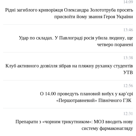
14:09
Рідні загиблого криворіжця Олександра Золототруба просять
присвоїти йому звання Героя України
13:46
Удар по складах. У Павлограді росія убила людину, ще
четверо поранені
13:38
Клуб активного дозвілля зібрав на пляжну руханку студентів
УТВ
12:56
О 14.00 проведуть плановий вибух у кар’єрі
«Першотравневий» Північного ГЗК
12:31
Препарати з «чорним трикутником»: МОЗ вводить нову
систему фармаконагляду