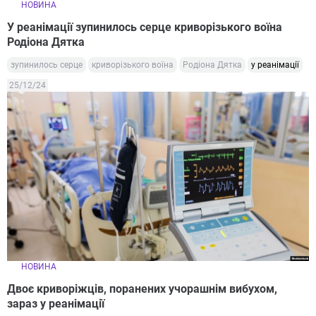
НОВИНА
У реанімації зупинилось серце криворізького воїна
Родіона Дятка
зупинилось серце
криворізького воїна
Родіона Дятка
у реанімації
25/12/24
НОВИНА
Двоє криворіжців, поранених учорашнім вибухом,
зараз у реанімації