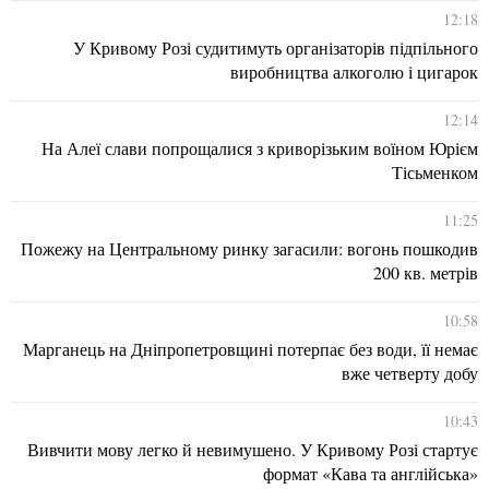
12:18
У Кривому Розі судитимуть організаторів підпільного
виробництва алкоголю і цигарок
12:14
На Алеї слави попрощалися з криворізьким воїном Юрієм
Тісьменком
11:25
Пожежу на Центральному ринку загасили: вогонь пошкодив
200 кв. метрів
10:58
Марганець на Дніпропетровщині потерпає без води, її немає
вже четверту добу
10:43
Вивчити мову легко й невимушено. У Кривому Розі стартує
формат «Кава та англійська»