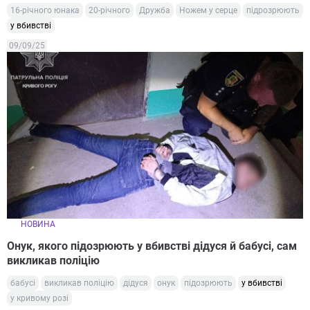
16-річного юнака
20-річного
Дружба
Ножем у серце
підрозрюють
у вбивстві
09/09/25
НОВИНА
Онук, якого підозрюють у вбивстві дідуся й бабусі, сам
викликав поліцію
бабусі
викликав поліцію
дідуся
онук
підозрюють
у вбивстві
у кривому розі