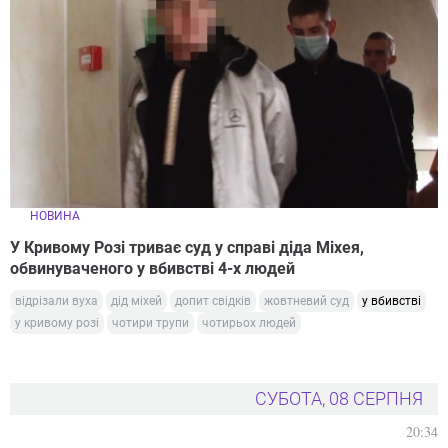
НОВИНА
У Кривому Розі триває суд у справі діда Міхея,
обвинуваченого у вбивстві 4-х людей
відрізали вуха
дід міхей
допит свідків
жовтневий суд
у вбивстві
у кривому розі
чотири трупи
чотирьох людей
СУБОТА, 08 СЕРПНЯ
20:34