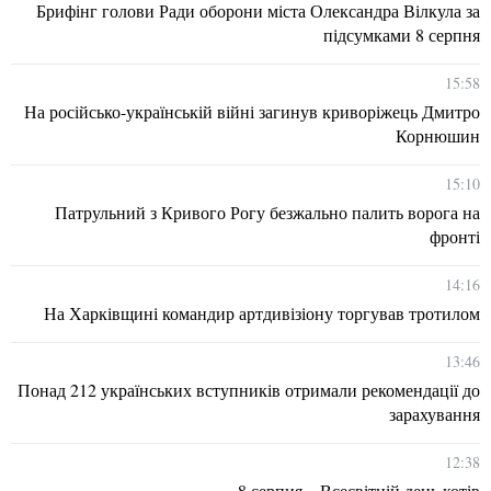
Брифінг голови Ради оборони міста Олександра Вілкула за
підсумками 8 серпня
15:58
На російсько-українській війні загинув криворіжець Дмитро
Корнюшин
15:10
Патрульний з Кривого Рогу безжально палить ворога на
фронті
14:16
На Харківщині командир артдивізіону торгував тротилом
13:46
Понад 212 українських вступників отримали рекомендації до
зарахування
12:38
8 серпня – Всесвітній день котів