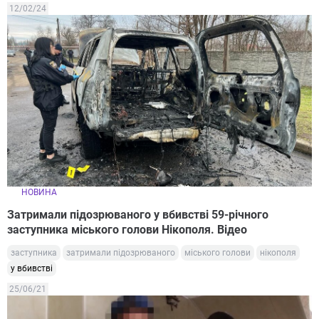
12/02/24
НОВИНА
Затримали підозрюваного у вбивстві 59-річного
заступника міського голови Нікополя. Відео
заступника
затримали підозрюваного
міського голови
нікополя
у вбивстві
25/06/21