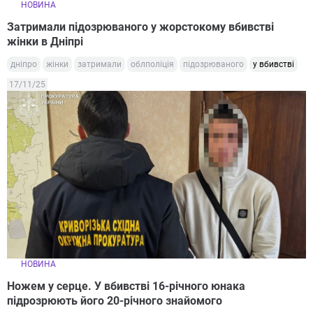
НОВИНА
Затримали підозрюваного у жорстокому вбивстві
жінки в Дніпрі
дніпро
жінки
затримали
облполіція
підозрюваного
у вбивстві
17/11/25
НОВИНА
Ножем у серце. У вбивстві 16-річного юнака
підрозрюють його 20-річного знайомого