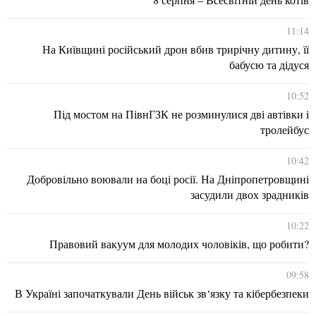
11:14
На Київщині російський дрон вбив трирічну дитину, її
бабусю та дідуся
10:52
Під мостом на ПівнГЗК не розминулися дві автівки і
тролейбус
10:42
Добровільно воювали на боці росії. На Дніпропетровщині
засудили двох зрадників
10:22
Правовий вакуум для молодих чоловіків, що робити?
09:58
В Україні започаткували День військ зв‘язку та кібербезпеки