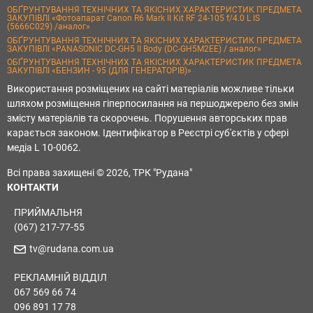
ОБҐРУНТУВАННЯ ТЕХНІЧНИХ ТА ЯКІСНИХ ХАРАКТЕРИСТИК ПРЕДМЕТА
ЗАКУПІВЛІ «Фотоапарат Canon R6 Mark II Kit RF 24-105 f/4.0 L IS
(5666C029) /аналог»
ОБҐРУНТУВАННЯ ТЕХНІЧНИХ ТА ЯКІСНИХ ХАРАКТЕРИСТИК ПРЕДМЕТА
ЗАКУПІВЛІ «PANASONIC DC-GH5 II Body (DC-GH5M2EE) / аналог»
ОБҐРУНТУВАННЯ ТЕХНІЧНИХ ТА ЯКІСНИХ ХАРАКТЕРИСТИК ПРЕДМЕТА
ЗАКУПІВЛІ «БЕНЗИН - 95 (ДЛЯ ГЕНЕРАТОРІВ)»
Використання розміщених на сайті матеріалів можливе тільки
шляхом розміщення гіперпосилання на першоджерело без змін
змісту матеріалів та скорочень. Порушення авторських прав
карається законом. Ідентифікатор в Реєстрі суб'єктів у сфері
медіа L 10-0062.
Всі права захищені © 2026, ТРК "Рудана"
КОНТАКТИ
ПРИЙМАЛЬНЯ
(067) 217-77-55
tv@rudana.com.ua
РЕКЛАМНІЙ ВІДДІЛ
067 569 66 74
096 891 17 78