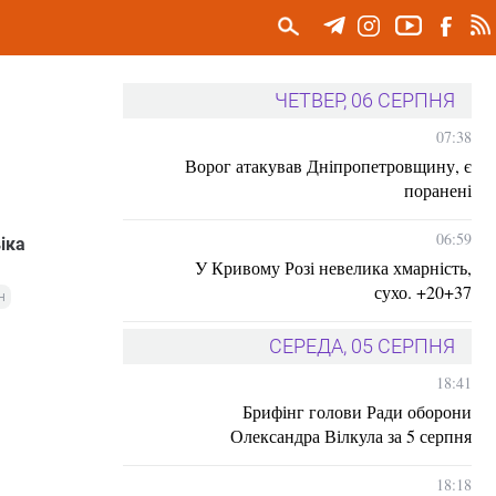
ЧЕТВЕР, 06 СЕРПНЯ
07:38
Ворог атакував Дніпропетровщину, є
поранені
06:59
іка
У Кривому Розі невелика хмарність,
сухо. +20+37
н
СЕРЕДА, 05 СЕРПНЯ
18:41
Брифінг голови Ради оборони
Олександра Вілкула за 5 серпня
18:18