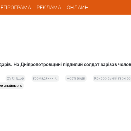
ЛЕПРОГРАМА
РЕКЛАМА
ОНЛАЙН
дарів. На Дніпропетровщині підпилий солдат зарізав чолов
25 ОПДБр
громадянин К.
жовті води
Криворізький гарнізо
ив знайомого