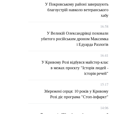
У Покровському районі завершують
благоустрій навколо ветеранського
хабу
16:58
У Великій Олександрівці поховали
убитого російським дроном Максимка
і Едуарда Разлогів
16:41
У Кривому Розі відбувся майстер-клас
в межах проєкту "Історія людей -
історія речей"
15:17
Збережені серця: 10 років у Кривому
Розі діє програма "Стоп-інфаркт"
14:06