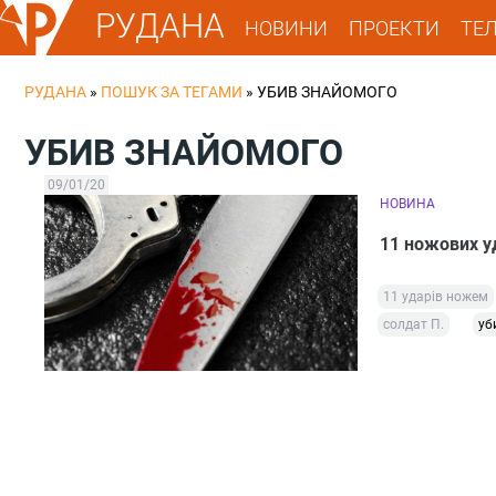
РУДАНА
НОВИНИ
ПРОЕКТИ
ТЕ
РУДАНА
»
ПОШУК ЗА ТЕГАМИ
»
УБИВ ЗНАЙОМОГО
УБИВ ЗНАЙОМОГО
09/01/20
НОВИНА
11 ножових у
11 ударів ножем
солдат П.
уб