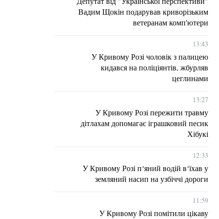
Депутат від "Української перспективи"
Вадим Щокін подарував криворізьким
ветеранам комп'ютери
13:43
У Кривому Розі чоловік з палицею
кидався на поліціянтів, жбурляв
цеглинами
13:27
У Кривому Розі пережити травму
дітлахам допомагає іграшковий песик
Хібукі
12:33
У Кривому Розі п‘яний водій в‘їхав у
земляний насип на узбіччі дороги
11:59
У Кривому Розі помітили цікаву