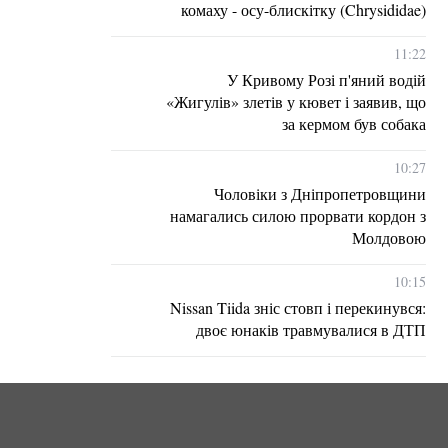
комаху - осу-блискітку (Chrysididae)
11:22
У Кривому Розі п'яний водій
«Жигулів» злетів у кювет і заявив, що
за кермом був собака
10:27
Чоловіки з Дніпропетровщини
намагались силою прорвати кордон з
Молдовою
10:15
Nissan Tiida зніс стовп і перекинувся:
двоє юнаків травмувалися в ДТП