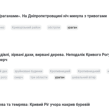
Ураганами». На Дніпропетровщині ніч минула з тривогами
нко
Криворізький район
обстріли
ураган
дівлі, зірвані дахи, вирвані дерева. Неподалік Кривого Рог
мерч
й дах
зруйновані будинки
Кропивницкий
Кропивницький
 рогу
смерч
три области
ураган
шквальний вітер
ва та темрява: Кривий Ріг учора накрив буревій