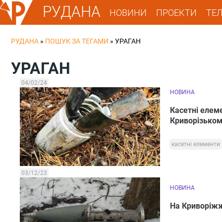
РУДАНА
НОВИНИ
ПРОЕКТИ
ТЕ
РУДАНА
»
ПОШУК ЗА ТЕГАМИ
»
УРАГАН
УРАГАН
04/02/24
НОВИНА
Касетні елеме
Криворізьком
касетні елементи
03/12/23
НОВИНА
На Криворіжж