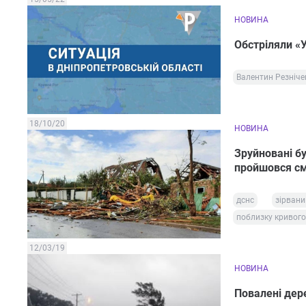
НОВИНА
Обстріляли «
Валентин Резніче
18/10/20
НОВИНА
Зруйновані бу
пройшовся с
дснс
зірвани
поблизку кривого
12/03/19
НОВИНА
Повалені дере