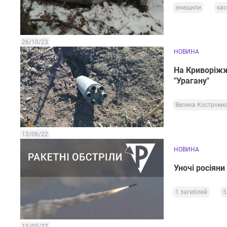
знищили
кас
26/10/23
НОВИНА
На Криворіжж
"Урагану"
Велика Костромк
13/06/22
НОВИНА
Уночі росіяни
1 загиблий
5
15/05/22