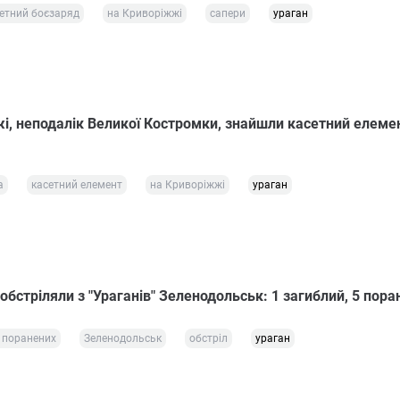
етний боєзаряд
на Криворіжжі
сапери
ураган
і, неподалік Великої Костромки, знайшли касетний елемен
а
касетний елемент
на Криворіжжі
ураган
 обстріляли з "Ураганів" Зеленодольськ: 1 загиблий, 5 пора
 поранених
Зеленодольськ
обстріл
ураган