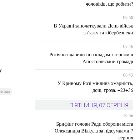
чоловіків, що робити?
09:58
В Україні започаткували День військ
зв‘язку та кібербезпеки
07:46
Росіяни вдарили по складам з зерном в
Апостолівській громаді
у
06:43
У Кривому Розі мінлива хмарність,
дощ, гроза. +23+36
негода
П'ЯТНИЦЯ, 07 СЕРПНЯ
19:56
Брифінг голови Ради оборони міста
Олександра Вілкула за підсумками 7
серпня