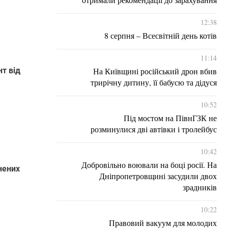
12:38
8 серпня – Всесвітній день котів
11:14
На Київщині російський дрон вбив
т від
трирічну дитину, її бабусю та дідуся
10:52
Під мостом на ПівнГЗК не
розминулися дві автівки і тролейбус
10:42
Добровільно воювали на боці росії. На
нених
Дніпропетровщині засудили двох
зрадників
10:22
Правовий вакуум для молодих