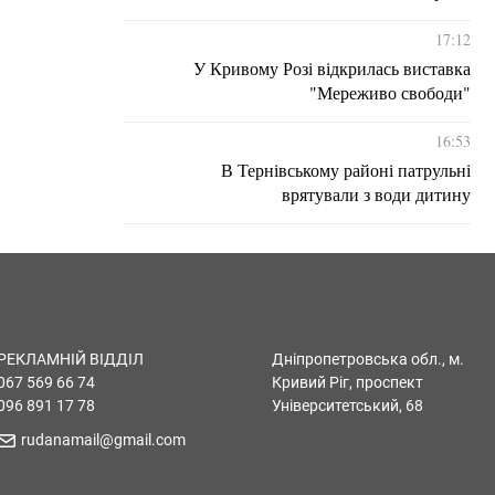
17:12
У Кривому Розі відкрилась виставка
"Мереживо свободи"
16:53
В Тернівському районі патрульні
врятували з води дитину
РЕКЛАМНІЙ ВІДДІЛ
Дніпропетровська обл., м.
067 569 66 74
Кривий Ріг, проспект
096 891 17 78
Університетський, 68
rudanamail@gmail.com