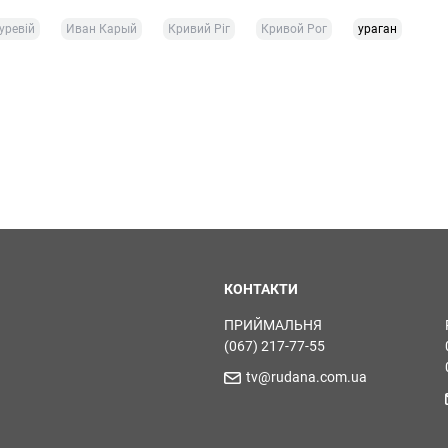
уревій
Иван Карый
Кривий Ріг
Кривой Рог
ураган
КОНТАКТИ
ПРИЙМАЛЬНЯ
(067) 217-77-55
tv@rudana.com.ua