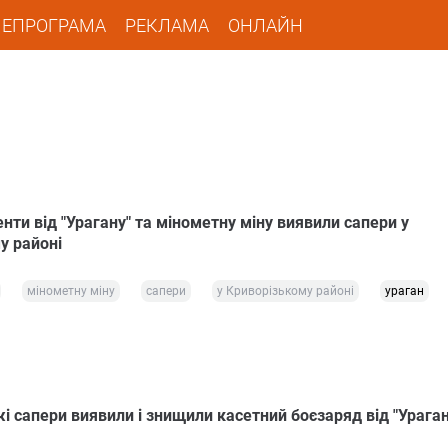
ЛЕПРОГРАМА
РЕКЛАМА
ОНЛАЙН
нти від "Урагану" та мінометну міну виявили сапери у
у районі
мінометну міну
сапери
у Криворізькому районі
ураган
і сапери виявили і знищили касетний боєзаряд від "Ураган