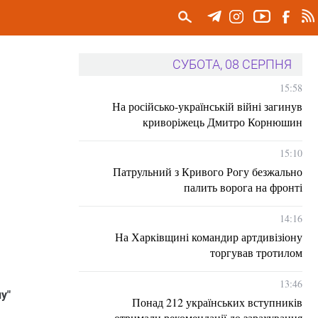
СУБОТА, 08 СЕРПНЯ
15:58
На російсько-українській війні загинув
криворіжець Дмитро Корнюшин
15:10
Патрульний з Кривого Рогу безжально
палить ворога на фронті
14:16
На Харківщині командир артдивізіону
торгував тротилом
13:46
у"
Понад 212 українських вступників
отримали рекомендації до зарахування