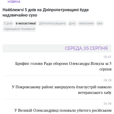
НОВИНА
Найближчі 5 днів на Дніпропетровщині буде
надзвичайно сухо
5 днів
в екосистемаї
Дніпопетровщина
дснс
небезпеки
ова
підвищеної пожежної
СЕРЕДА, 05 СЕРПНЯ
18:41
Брифінг голови Ради оборони Олександра Вілкула за 5
серпня
18:18
У Покровському районі завершують благоустрій навколо
ветеранського хабу
16:58
У Великій Олександрівці поховали убитого російським