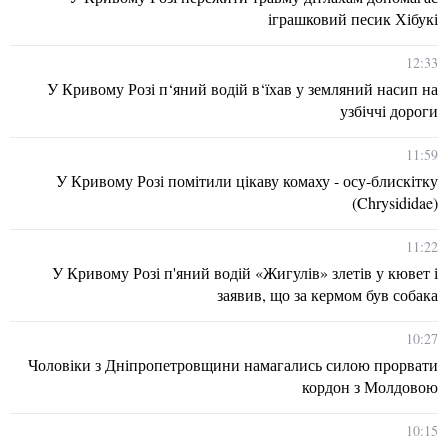
іграшковий песик Хібукі
12:33
У Кривому Розі п‘яний водій в‘їхав у земляний насип на
узбіччі дороги
11:59
У Кривому Розі помітили цікаву комаху - осу-блискітку
(Chrysididae)
11:22
У Кривому Розі п'яний водій «Жигулів» злетів у кювет і
заявив, що за кермом був собака
10:27
Чоловіки з Дніпропетровщини намагались силою прорвати
кордон з Молдовою
10:15