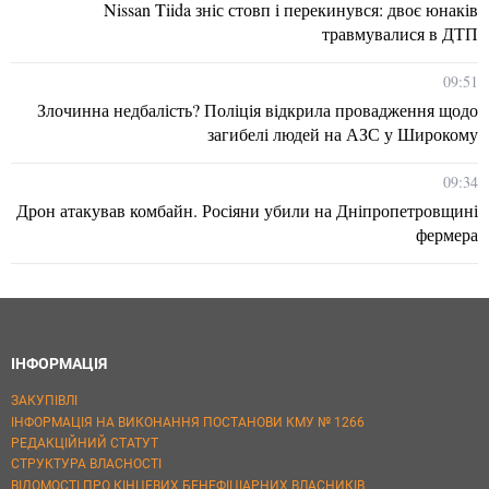
Nissan Tiida зніс стовп і перекинувся: двоє юнаків
травмувалися в ДТП
09:51
Злочинна недбалість? Поліція відкрила провадження щодо
загибелі людей на АЗС у Широкому
09:34
Дрон атакував комбайн. Росіяни убили на Дніпропетровщині
фермера
ІНФОРМАЦІЯ
ЗАКУПІВЛІ
ІНФОРМАЦІЯ НА ВИКОНАННЯ ПОСТАНОВИ КМУ № 1266
РЕДАКЦІЙНИЙ СТАТУТ
СТРУКТУРА ВЛАСНОСТІ
ВІДОМОСТІ ПРО КІНЦЕВИХ БЕНЕФІЦІАРНИХ ВЛАСНИКІВ