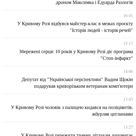
дроном Максимка і Едуарда Разлогів
16:41
У Кривому Розі відбувся майстер-клас в межах проєкту
"Історія людей - історія речей"
15:17
Збережені серця: 10 років у Кривому Розі діє програма
"Стоп-інфаркт"
14:06
Депутат від "Української перспективи" Вадим Щокін
подарував криворізьким ветеранам комп'ютери
13:43
У Кривому Розі чоловік з палицею кидався на поліціянтів,
жбурляв цеглинами
13:27
У Кривому Розі пережити травму дітлахам допомагає