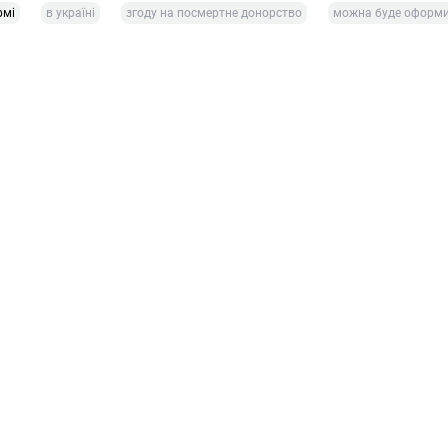
рмі
в україні
згоду на посмертне донорство
можна буде оформ