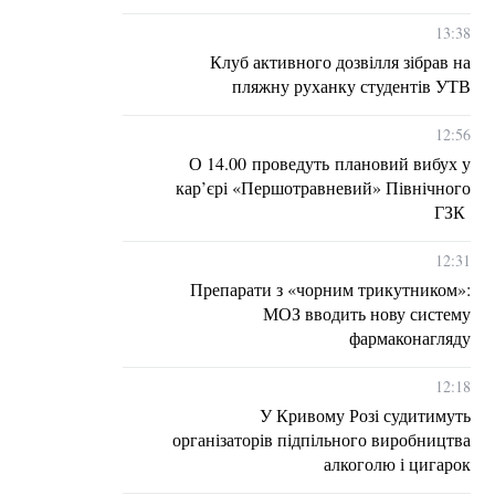
13:38
Клуб активного дозвілля зібрав на
пляжну руханку студентів УТВ
12:56
О 14.00 проведуть плановий вибух у
кар’єрі «Першотравневий» Північного
ГЗК
12:31
Препарати з «чорним трикутником»:
МОЗ вводить нову систему
фармаконагляду
12:18
У Кривому Розі судитимуть
організаторів підпільного виробництва
алкоголю і цигарок