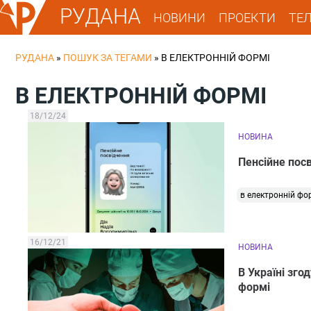
РУДАНА
НОВИНИ
ПРОЕКТИ
ТЕ
РУДАНА
»
ПОШУК ЗА ТЕГАМИ
»
В ЕЛЕКТРОННІЙ ФОРМІ
В ЕЛЕКТРОННІЙ ФОРМІ
18/12/24
НОВИНА
Пенсійне пос
в електронній фо
16/12/21
НОВИНА
В Україні зг
формі