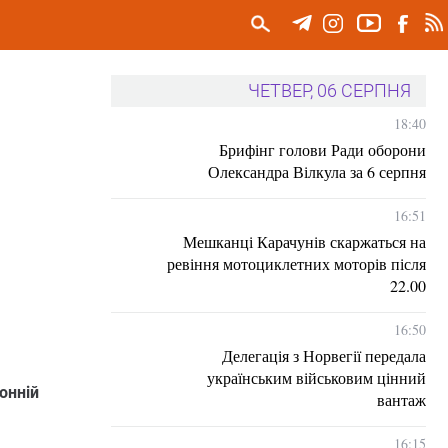
ЧЕТВЕР, 06 СЕРПНЯ
18:40
Брифінг голови Ради оборони
Олександра Вілкула за 6 серпня
16:51
Мешканці Карачунів скаржаться на
ревіння мотоциклетних моторів після
22.00
16:50
Делегація з Норвегії передала
українським військовим цінний
онній
вантаж
16:15