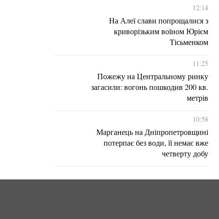
12:14
На Алеї слави попрощалися з
криворізьким воїном Юрієм
Тісьменком
11:25
Пожежу на Центральному ринку
загасили: вогонь пошкодив 200 кв.
метрів
10:58
Марганець на Дніпропетровщині
потерпає без води, її немає вже
четверту добу