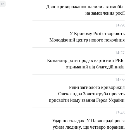
ити
Двоє криворожанок палили автомобілі
на замовлення росії
15:06
У Кривому Розі створюють
Молодіжний центр нового покоління
14:27
Командир роти продав вартісний РЕБ,
отриманий від благодійників
14:09
Рідні загиблого криворіжця
Олександра Золототруба просять
присвоїти йому звання Героя України
13:46
Удар по складах. У Павлограді росія
убила людину, ще четверо поранені