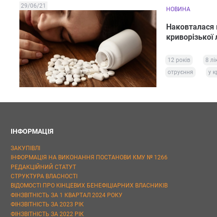
29/06/21
НОВИНА
Наковталася п
криворізької 
12 років
8 лі
отруєння
у к
ІНФОРМАЦІЯ
ЗАКУПІВЛІ
ІНФОРМАЦІЯ НА ВИКОНАННЯ ПОСТАНОВИ КМУ № 1266
РЕДАКЦІЙНИЙ СТАТУТ
СТРУКТУРА ВЛАСНОСТІ
ВІДОМОСТІ ПРО КІНЦЕВИХ БЕНЕФІЦІАРНИХ ВЛАСНИКІВ
ФІНЗВІТНІСТЬ ЗА 1 КВАРТАЛ 2024 РОКУ
ФІНЗВІТНІСТЬ ЗА 2023 РІК
ФІНЗВІТНІСТЬ ЗА 2022 РІК