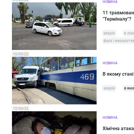
НОВИНА
11 травмовани
"Терміналу"?
аварія
в ліка
фура і маршрутк
10/05/22
НОВИНА
В якому стан
аварія
в яко
12/04/22
НОВИНА
Хімічна атака