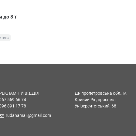
 до 8-ї
итина
РЕКЛАМНІЙ ВІДДІЛ
Дніпропетровська обл., м.
067 569 66 74
Кривий Ріг, проспект
096 891 17 78
Університетський, 68
rudanamail@gmail.com