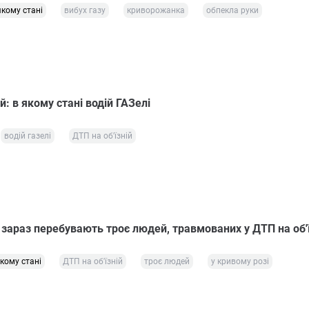
якому стані
вибух газу
криворожанка
обпекла руки
й: в якому стані водій ГАЗелі
водій газелі
ДТП на об'їзній
 зараз перебувають троє людей, травмованих у ДТП на об'ї
якому стані
ДТП на об'їзній
троє людей
у кривому розі