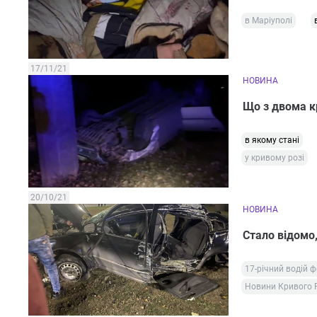
в Маріуполі
17/11/21
НОВИНА
Що з двома к
в якому стані
у кривому розі
20/10/21
НОВИНА
Стало відомо,
17-річний водій 
Новини Кривого 