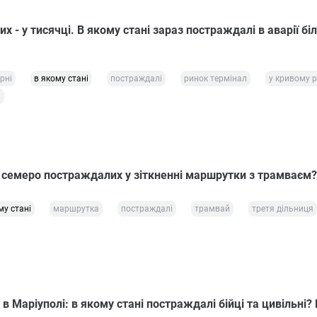
х - у тисячці. В якому стані зараз постраждалі в аварії бі
рні
в якому стані
постраждалі
ринок термінал
у кривому р
а
і семеро постраждалих у зіткненні маршрутки з трамваєм?
му стані
маршрутка
постраждалі
трамвай
третя дільниця
 в Маріуполі: в якому стані постраждалі бійці та цивільні?