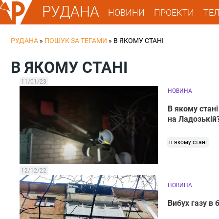
РУДАНА
НОВИНИ
ПРОЕКТИ
ТЕ
РУДАНА
»
ПОШУК ЗА ТЕГАМИ
»
В ЯКОМУ СТАНІ
В ЯКОМУ СТАНІ
11/01/23
НОВИНА
В якому стан
на Ладозькій
в якому стані
12/12/22
НОВИНА
Вибух газу в 