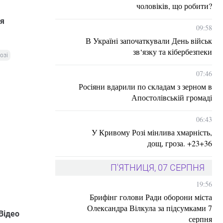
чоловіків, що робити?
ля
09:58
В Україні започаткували День військ
зв‘язку та кібербезпеки
озі
07:46
Росіяни вдарили по складам з зерном в
Апостолівській громаді
06:43
У Кривому Розі мінлива хмарність,
дощ, гроза. +23+36
П'ЯТНИЦЯ, 07 СЕРПНЯ
19:56
Брифінг голови Ради оборони міста
Олександра Вілкула за підсумками 7
 Відео
серпня