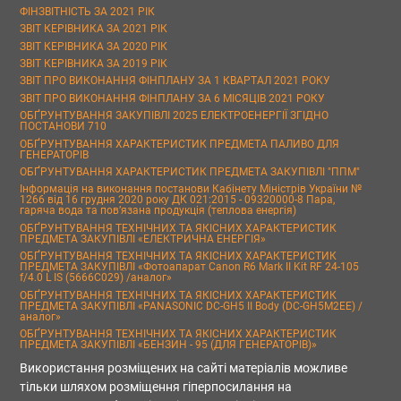
ФІНЗВІТНІСТЬ ЗА 2021 РІК
ЗВІТ КЕРІВНИКА ЗА 2021 РІК
ЗВІТ КЕРІВНИКА ЗА 2020 РІК
ЗВІТ КЕРІВНИКА ЗА 2019 РІК
ЗВІТ ПРО ВИКОНАННЯ ФІНПЛАНУ ЗА 1 КВАРТАЛ 2021 РОКУ
ЗВІТ ПРО ВИКОНАННЯ ФІНПЛАНУ ЗА 6 МІСЯЦІВ 2021 РОКУ
ОБҐРУНТУВАННЯ ЗАКУПІВЛІ 2025 ЕЛЕКТРОЕНЕРГІЇ ЗГІДНО
ПОСТАНОВИ 710
ОБҐРУНТУВАННЯ ХАРАКТЕРИСТИК ПРЕДМЕТА ПАЛИВО ДЛЯ
ГЕНЕРАТОРІВ
ОБҐРУНТУВАННЯ ХАРАКТЕРИСТИК ПРЕДМЕТА ЗАКУПІВЛІ "ППМ"
Інформація на виконання постанови Кабінету Міністрів України №
1266 від 16 грудня 2020 року ДК 021:2015 - 09320000-8 Пара,
гаряча вода та пов’язана продукція (теплова енергія)
ОБҐРУНТУВАННЯ ТЕХНІЧНИХ ТА ЯКІСНИХ ХАРАКТЕРИСТИК
ПРЕДМЕТА ЗАКУПІВЛІ «ЕЛЕКТРИЧНА ЕНЕРГІЯ»
ОБҐРУНТУВАННЯ ТЕХНІЧНИХ ТА ЯКІСНИХ ХАРАКТЕРИСТИК
ПРЕДМЕТА ЗАКУПІВЛІ «Фотоапарат Canon R6 Mark II Kit RF 24-105
f/4.0 L IS (5666C029) /аналог»
ОБҐРУНТУВАННЯ ТЕХНІЧНИХ ТА ЯКІСНИХ ХАРАКТЕРИСТИК
ПРЕДМЕТА ЗАКУПІВЛІ «PANASONIC DC-GH5 II Body (DC-GH5M2EE) /
аналог»
ОБҐРУНТУВАННЯ ТЕХНІЧНИХ ТА ЯКІСНИХ ХАРАКТЕРИСТИК
ПРЕДМЕТА ЗАКУПІВЛІ «БЕНЗИН - 95 (ДЛЯ ГЕНЕРАТОРІВ)»
Використання розміщених на сайті матеріалів можливе
тільки шляхом розміщення гіперпосилання на