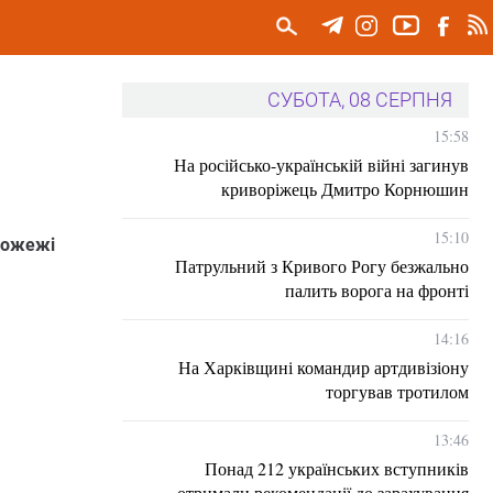
СУБОТА, 08 СЕРПНЯ
15:58
На російсько-українській війні загинув
криворіжець Дмитро Корнюшин
15:10
 пожежі
Патрульний з Кривого Рогу безжально
палить ворога на фронті
14:16
На Харківщині командир артдивізіону
торгував тротилом
13:46
Понад 212 українських вступників
отримали рекомендації до зарахування