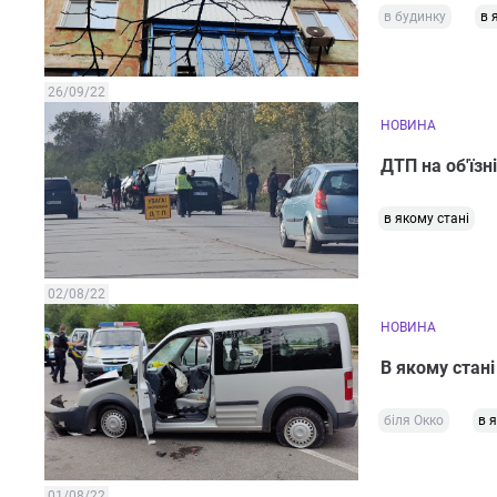
в будинку
в 
26/09/22
НОВИНА
ДТП на об'їзні
в якому стані
02/08/22
НОВИНА
В якому стані
біля Окко
в 
01/08/22