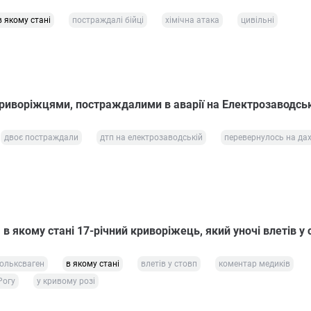
в якому стані
постраждалі бійці
хімічна атака
цивільні
риворіжцями, постраждалими в аварії на Електрозаводськ
двоє постраждали
дтп на електрозаводській
перевернулось на да
 в якому стані 17-річний криворіжець, який уночі влетів у 
фольксваген
в якому стані
влетів у стовп
коментар медиків
Рогу
у кривому розі