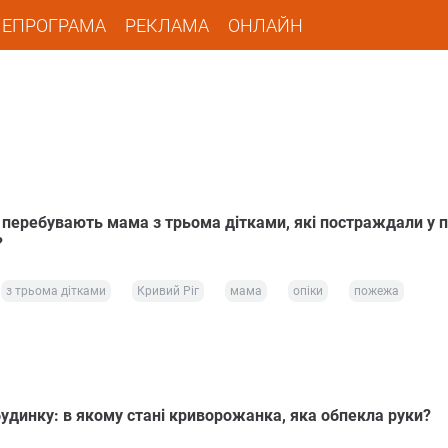
ЛЕПРОГРАМА
РЕКЛАМА
ОНЛАЙН
і перебувають мама з трьома дітками, які постраждали у
?
з трьома дітками
Кривий Ріг
мама
опіки
пожежа
будинку: в якому стані криворожанка, яка обпекла руки?