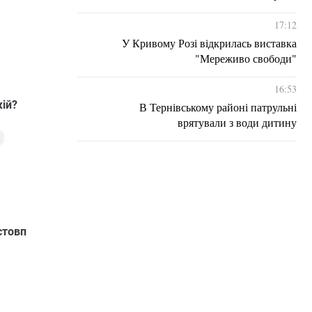
17:12
У Кривому Розі відкрилась виставка
"Мереживо свободи"
16:53
ій?
В Тернівському районі патрульні
врятували з води дитину
х
стовп