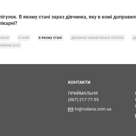
ігулок. В якому стані зараз дівчинка, яку в комі доправили
лікарні?
карня
в комі
в якому стані
дівчинка наковталася пігулок
д
ривому розі
КОНТАКТИ
ПРИЙМАЛЬНЯ
(067) 217-77-55
tv@rudana.com.ua