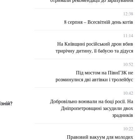
12:38
8 серпня – Всесвітній день котів
11:14
На Київщині російський дрон вбив
трирічну дитину, її бабусю та дідуся
10:52
Під мостом на ПівнГЗК не
розминулися дві автівки і тролейбус
10:42
Добровільно воювали на боці росії. На
зній?
Дніпропетровщині засудили двох
зрадників
10:22
Правовий вакуум для молодих