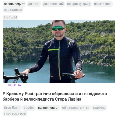
велосипедист
дніпро .
дніпровський
на крихку кригу
покататись
провалився
27/05/24
НОВИНА
У Кривому Розі трагічно обірвалося життя відомого
барбера й велосипедиста Єгора Лавіна
Єгор Лавін
барбер
велосипедист
обірвалося життя
трагічно
у кривому розі