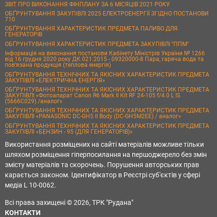
ЗВІТ ПРО ВИКОНАННЯ ФІНПЛАНУ ЗА 6 МІСЯЦІВ 2021 РОКУ
ОБҐРУНТУВАННЯ ЗАКУПІВЛІ 2025 ЕЛЕКТРОЕНЕРГІЇ ЗГІДНО ПОСТАНОВИ
710
ОБҐРУНТУВАННЯ ХАРАКТЕРИСТИК ПРЕДМЕТА ПАЛИВО ДЛЯ
ГЕНЕРАТОРІВ
ОБҐРУНТУВАННЯ ХАРАКТЕРИСТИК ПРЕДМЕТА ЗАКУПІВЛІ "ППМ"
Інформація на виконання постанови Кабінету Міністрів України № 1266
від 16 грудня 2020 року ДК 021:2015 - 09320000-8 Пара, гаряча вода та
пов’язана продукція (теплова енергія)
ОБҐРУНТУВАННЯ ТЕХНІЧНИХ ТА ЯКІСНИХ ХАРАКТЕРИСТИК ПРЕДМЕТА
ЗАКУПІВЛІ «ЕЛЕКТРИЧНА ЕНЕРГІЯ»
ОБҐРУНТУВАННЯ ТЕХНІЧНИХ ТА ЯКІСНИХ ХАРАКТЕРИСТИК ПРЕДМЕТА
ЗАКУПІВЛІ «Фотоапарат Canon R6 Mark II Kit RF 24-105 f/4.0 L IS
(5666C029) /аналог»
ОБҐРУНТУВАННЯ ТЕХНІЧНИХ ТА ЯКІСНИХ ХАРАКТЕРИСТИК ПРЕДМЕТА
ЗАКУПІВЛІ «PANASONIC DC-GH5 II Body (DC-GH5M2EE) / аналог»
ОБҐРУНТУВАННЯ ТЕХНІЧНИХ ТА ЯКІСНИХ ХАРАКТЕРИСТИК ПРЕДМЕТА
ЗАКУПІВЛІ «БЕНЗИН - 95 (ДЛЯ ГЕНЕРАТОРІВ)»
Використання розміщених на сайті матеріалів можливе тільки
шляхом розміщення гіперпосилання на першоджерело без змін
змісту матеріалів та скорочень. Порушення авторських прав
карається законом. Ідентифікатор в Реєстрі суб'єктів у сфері
медіа L 10-0062.
Всі права захищені © 2026, ТРК "Рудана"
КОНТАКТИ