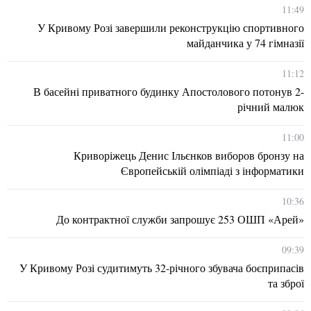
11:49
У Кривому Розі завершили реконструкцію спортивного
майданчика у 74 гімназії
11:12
В басейні приватного будинку Апостолового потонув 2-
річний малюк
11:00
Криворіжець Денис Ільєнков виборов бронзу на
Європейській олімпіаді з інформатики
10:36
До контрактної служби запрошує 253 ОШП «Арей»
09:39
У Кривому Розі судитимуть 32-річного збувача боєприпасів
та зброї