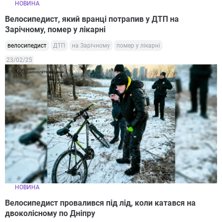
НОВИНА
Велосипедист, який вранці потрапив у ДТП на
Зарічному, помер у лікарні
велосипедист
ДТП
на Зарічному
помер у лікарні
23/02/25
НОВИНА
Велосипедист провалився під лід, коли катався на
двоколісному по Дніпру