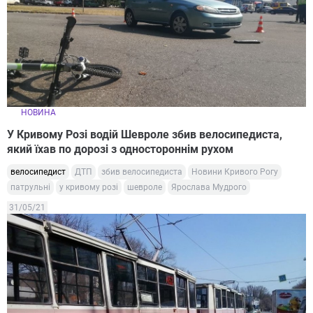
НОВИНА
У Кривому Розі водій Шевроле збив велосипедиста,
який їхав по дорозі з одностороннім рухом
велосипедист
ДТП
збив велосипедиста
Новини Кривого Рогу
патрульні
у кривому розі
шевроле
Ярослава Мудрого
31/05/21