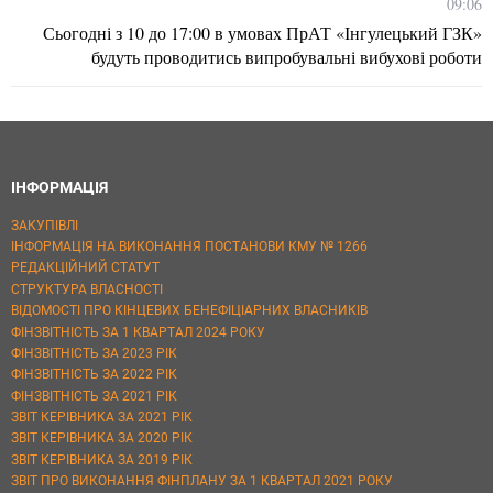
09:06
Сьогодні з 10 до 17:00 в умовах ПрАТ «Інгулецький ГЗК»
будуть проводитись випробувальні вибухові роботи
ІНФОРМАЦІЯ
ЗАКУПІВЛІ
ІНФОРМАЦІЯ НА ВИКОНАННЯ ПОСТАНОВИ КМУ № 1266
РЕДАКЦІЙНИЙ СТАТУТ
СТРУКТУРА ВЛАСНОСТІ
ВІДОМОСТІ ПРО КІНЦЕВИХ БЕНЕФІЦІАРНИХ ВЛАСНИКІВ
ФІНЗВІТНІСТЬ ЗА 1 КВАРТАЛ 2024 РОКУ
ФІНЗВІТНІСТЬ ЗА 2023 РІК
ФІНЗВІТНІСТЬ ЗА 2022 РІК
ФІНЗВІТНІСТЬ ЗА 2021 РІК
ЗВІТ КЕРІВНИКА ЗА 2021 РІК
ЗВІТ КЕРІВНИКА ЗА 2020 РІК
ЗВІТ КЕРІВНИКА ЗА 2019 РІК
ЗВІТ ПРО ВИКОНАННЯ ФІНПЛАНУ ЗА 1 КВАРТАЛ 2021 РОКУ