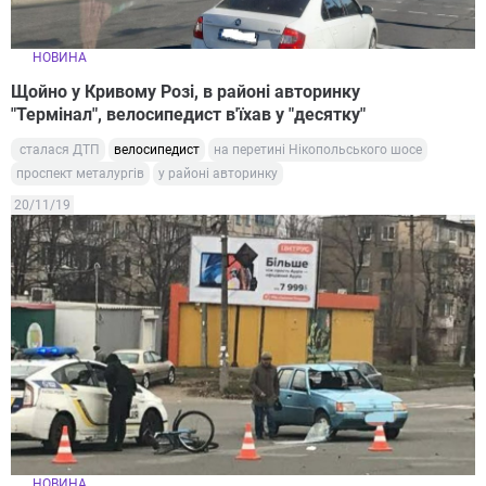
НОВИНА
Щойно у Кривому Розі, в районі авторинку
"Термінал", велосипедист в'їхав у "десятку"
сталася ДТП
велосипедист
на перетині Нікопольського шосе
проспект металургів
у районі авторинку
20/11/19
НОВИНА