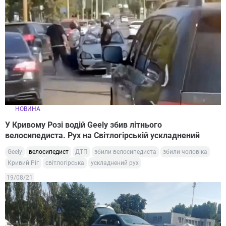
НОВИНА
У Кривому Розі водій Geely збив літнього
велосипедиста. Рух на Світлогірській ускладнений
Geely
велосипедист
ДТП
збили велосипедиста
збили чоловіка
Кривий Ріг
світлогірська
ускладнений рух
19/08/21