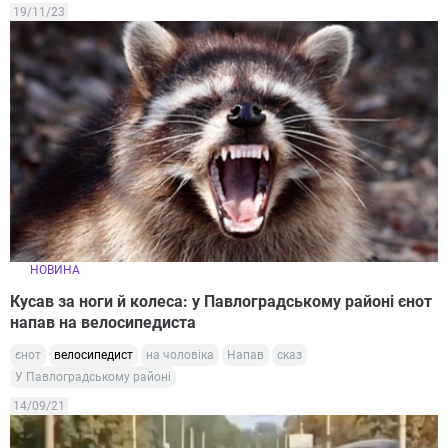
19/11/23
НОВИНА
Кусав за ноги й колеса: у Павлоградському районі єнот
напав на велосипедиста
єнот
велосипедист
на чоловіка
Напав
сказ
У Павлоградському районі
14/09/21