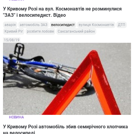
У Кривому Розі на вул. Космонавтів не розминулися
"ЗАЗ" і велосипедист. Відео
аварія
автомобіль ЗАЗ
велосипедист
вулиця Космонавтів
ДТП
Кривий Ріг
розбите лобове
Саксаганський район
15/08/19
НОВИНА
У Кривому Розі автомобіль збив семирічного хлопчика
на велосипеді