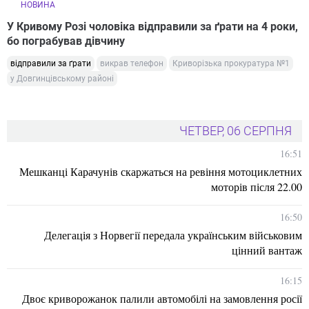
НОВИНА
У Кривому Розі чоловіка відправили за ґрати на 4 роки,
бо пограбував дівчину
відправили за ґрати
викрав телефон
Криворізька прокуратура №1
у Довгинцівському районі
ЧЕТВЕР, 06 СЕРПНЯ
16:51
Мешканці Карачунів скаржаться на ревіння мотоциклетних
моторів після 22.00
16:50
Делегація з Норвегії передала українським військовим
цінний вантаж
16:15
Двоє криворожанок палили автомобілі на замовлення росії