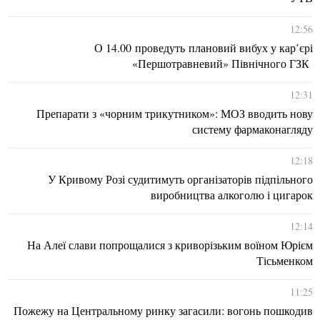
12:56
О 14.00 проведуть плановий вибух у кар’єрі
«Першотравневий» Північного ГЗК
12:31
Препарати з «чорним трикутником»: МОЗ вводить нову
систему фармаконагляду
12:18
У Кривому Розі судитимуть організаторів підпільного
виробництва алкоголю і цигарок
12:14
На Алеї слави попрощалися з криворізьким воїном Юрієм
Тісьменком
11:25
Пожежу на Центральному ринку загасили: вогонь пошкодив