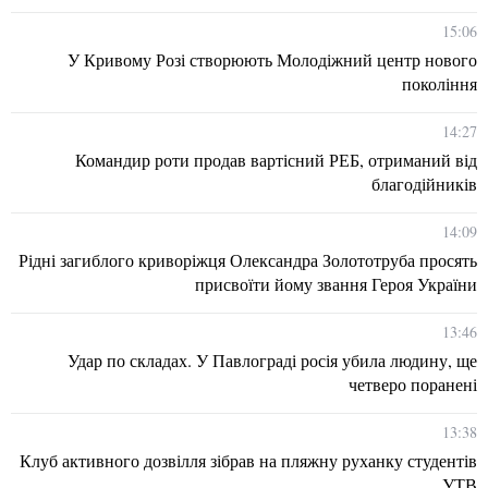
15:06
У Кривому Розі створюють Молодіжний центр нового
покоління
14:27
Командир роти продав вартісний РЕБ, отриманий від
благодійників
14:09
Рідні загиблого криворіжця Олександра Золототруба просять
присвоїти йому звання Героя України
13:46
Удар по складах. У Павлограді росія убила людину, ще
четверо поранені
13:38
Клуб активного дозвілля зібрав на пляжну руханку студентів
УТВ