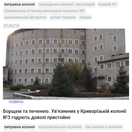
виправна колонія
громадянин вірменії. смотрящий
Кривий Ріг
Криворізька установа виконання покарань №3
кримінальний авторитет
рулив тюрмою
тюрма
07/02/19
НОВИНА
Борщем та печенею. Ув'язнених у Криворізькій колонії
№3 годують доволі пристойно
виправна колонія
исправительная колония
как кормят в колонии