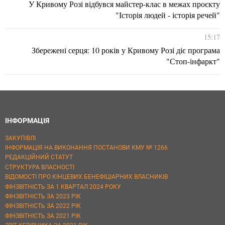
У Кривому Розі відбувся майстер-клас в межах проєкту
"Історія людей - історія речей"
15:17
Збережені серця: 10 років у Кривому Розі діє програма
"Стоп-інфаркт"
ІНФОРМАЦІЯ
ЗАКУПІВЛІ
ІНФОРМАЦІЯ НА ВИКОНАННЯ ПОСТАНОВИ КМУ № 1266
РЕДАКЦІЙНИЙ СТАТУТ
СТРУКТУРА ВЛАСНОСТІ
ВІДОМОСТІ ПРО КІНЦЕВИХ БЕНЕФІЦІАРНИХ ВЛАСНИКІВ
ФІНЗВІТНІСТЬ ЗА 1 КВАРТАЛ 2024 РОКУ
ФІНЗВІТНІСТЬ ЗА 2023 РІК
ФІНЗВІТНІСТЬ ЗА 2022 РІК
ФІНЗВІТНІСТЬ ЗА 2021 РІК