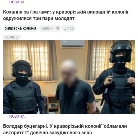
НОВИНА
Кохання за ґратами: у криворізькій виправній колонії
одружилися три пари молодят
виправна колонія
Кривий Ріг
шлюб
10/08/21
НОВИНА
Володар буцегарні. У криворізькій колонії "обламали
авторитет" довічно засудженого зека