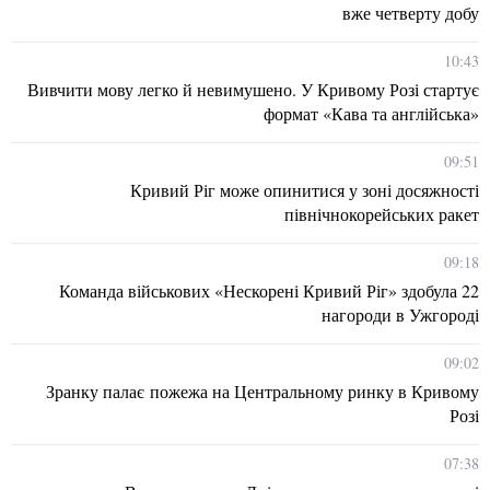
вже четверту добу
10:43
Вивчити мову легко й невимушено. У Кривому Розі стартує
формат «Кава та англійська»
09:51
Кривий Ріг може опинитися у зоні досяжності
північнокорейських ракет
09:18
Команда військових «Нескорені Кривий Ріг» здобула 22
нагороди в Ужгороді
09:02
Зранку палає пожежа на Центральному ринку в Кривому
Розі
07:38