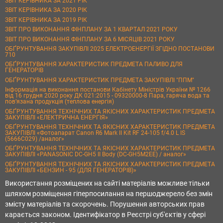
ЗВІТ КЕРІВНИКА ЗА 2021 РІК
ЗВІТ КЕРІВНИКА ЗА 2020 РІК
ЗВІТ КЕРІВНИКА ЗА 2019 РІК
ЗВІТ ПРО ВИКОНАННЯ ФІНПЛАНУ ЗА 1 КВАРТАЛ 2021 РОКУ
ЗВІТ ПРО ВИКОНАННЯ ФІНПЛАНУ ЗА 6 МІСЯЦІВ 2021 РОКУ
ОБҐРУНТУВАННЯ ЗАКУПІВЛІ 2025 ЕЛЕКТРОЕНЕРГІЇ ЗГІДНО ПОСТАНОВИ
710
ОБҐРУНТУВАННЯ ХАРАКТЕРИСТИК ПРЕДМЕТА ПАЛИВО ДЛЯ
ГЕНЕРАТОРІВ
ОБҐРУНТУВАННЯ ХАРАКТЕРИСТИК ПРЕДМЕТА ЗАКУПІВЛІ "ППМ"
Інформація на виконання постанови Кабінету Міністрів України № 1266
від 16 грудня 2020 року ДК 021:2015 - 09320000-8 Пара, гаряча вода та
пов’язана продукція (теплова енергія)
ОБҐРУНТУВАННЯ ТЕХНІЧНИХ ТА ЯКІСНИХ ХАРАКТЕРИСТИК ПРЕДМЕТА
ЗАКУПІВЛІ «ЕЛЕКТРИЧНА ЕНЕРГІЯ»
ОБҐРУНТУВАННЯ ТЕХНІЧНИХ ТА ЯКІСНИХ ХАРАКТЕРИСТИК ПРЕДМЕТА
ЗАКУПІВЛІ «Фотоапарат Canon R6 Mark II Kit RF 24-105 f/4.0 L IS
(5666C029) /аналог»
ОБҐРУНТУВАННЯ ТЕХНІЧНИХ ТА ЯКІСНИХ ХАРАКТЕРИСТИК ПРЕДМЕТА
ЗАКУПІВЛІ «PANASONIC DC-GH5 II Body (DC-GH5M2EE) / аналог»
ОБҐРУНТУВАННЯ ТЕХНІЧНИХ ТА ЯКІСНИХ ХАРАКТЕРИСТИК ПРЕДМЕТА
ЗАКУПІВЛІ «БЕНЗИН - 95 (ДЛЯ ГЕНЕРАТОРІВ)»
Використання розміщених на сайті матеріалів можливе тільки
шляхом розміщення гіперпосилання на першоджерело без змін
змісту матеріалів та скорочень. Порушення авторських прав
карається законом. Ідентифікатор в Реєстрі суб'єктів у сфері