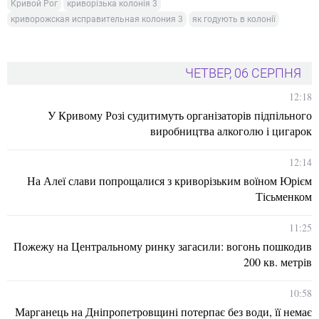
Кривой Рог
криворізька колонія 3
криворожская исправительная колония 3
як годують в колонії
ЧЕТВЕР, 06 СЕРПНЯ
12:18
У Кривому Розі судитимуть організаторів підпільного
виробництва алкоголю і цигарок
12:14
На Алеї слави попрощалися з криворізьким воїном Юрієм
Тісьменком
11:25
Пожежу на Центральному ринку загасили: вогонь пошкодив
200 кв. метрів
10:58
Марганець на Дніпропетровщині потерпає без води, її немає