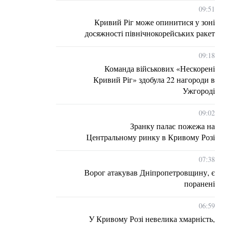
09:51
Кривий Ріг може опинитися у зоні
досяжності північнокорейських ракет
09:18
Команда військових «Нескорені
Кривий Ріг» здобула 22 нагороди в
Ужгороді
09:02
Зранку палає пожежа на
Центральному ринку в Кривому Розі
07:38
Ворог атакував Дніпропетровщину, є
поранені
06:59
У Кривому Розі невелика хмарність,