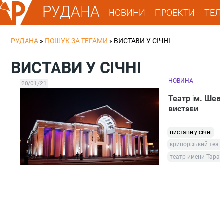
РУДАНА
НОВИНИ
ПРОЕКТИ
ТЕ
РУДАНА
»
ПОШУК ЗА ТЕГАМИ
»
ВИСТАВИ У СІЧНІ
ВИСТАВИ У СІЧНІ
НОВИНА
20/01/21
Театр ім. Ше
вистави
вистави у січні
криворізький теа
театр имени Тар