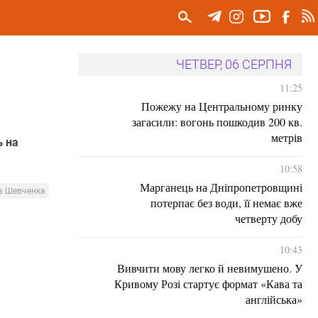
ЧЕТВЕР, 06 СЕРПНЯ
11:25
Пожежу на Центральному ринку
загасили: вогонь пошкодив 200 кв.
метрів
ь на
10:58
Марганець на Дніпропетровщині
са Шевченка
потерпає без води, її немає вже
четверту добу
10:43
Вивчити мову легко й невимушено. У
Кривому Розі стартує формат «Кава та
англійська»