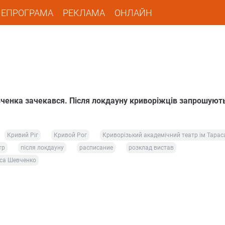
ЛЕПРОГРАМА
РЕКЛАМА
ОНЛАЙН
вченка зачекався. Після локдауну криворіжців запрошуют
Кривий Ріг
Кривой Рог
Криворізький академічний театр ім Тара
тр
після локдауну
расписание
розклад вистав
аса Шевченко