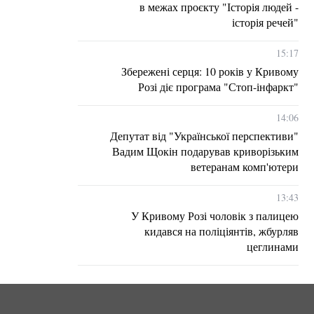
в межах проєкту "Історія людей -
історія речей"
15:17
Збережені серця: 10 років у Кривому
Розі діє програма "Стоп-інфаркт"
14:06
Депутат від "Української перспективи"
Вадим Щокін подарував криворізьким
ветеранам комп'ютери
13:43
У Кривому Розі чоловік з палицею
кидався на поліціянтів, жбурляв
цеглинами