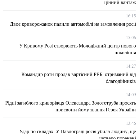
цінний вантаж
16:15
Двоє криворожанок палили автомобілі на замовлення росії
15:06
У Кривому Розі створюють Молодіжний центр нового
покоління
14:27
Командир роти продав вартісний РЕБ, отриманий від
благодійників
14:09
Рідні загиблого криворіжця Олександра Золототруба просять
присвоїти йому звання Героя України
13:46
Удар по складах. У Павлограді росія убила людину, ще
четверо поранені