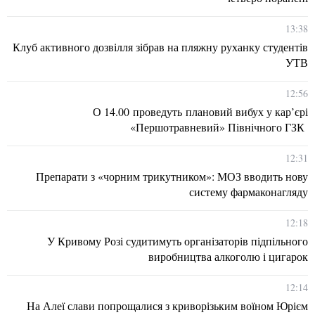
13:38
Клуб активного дозвілля зібрав на пляжну руханку студентів
УТВ
12:56
О 14.00 проведуть плановий вибух у кар’єрі
«Першотравневий» Північного ГЗК
12:31
Препарати з «чорним трикутником»: МОЗ вводить нову
систему фармаконагляду
12:18
У Кривому Розі судитимуть організаторів підпільного
виробництва алкоголю і цигарок
12:14
На Алеї слави попрощалися з криворізьким воїном Юрієм