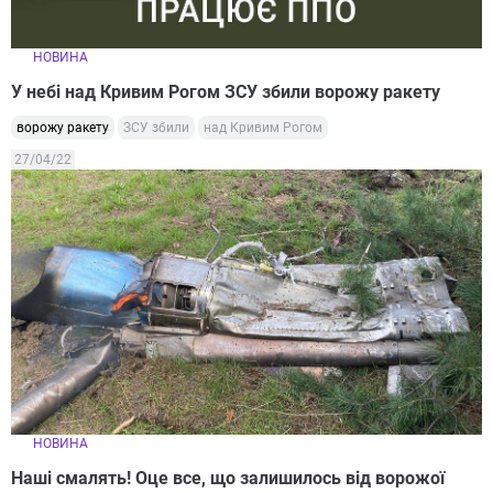
НОВИНА
У небі над Кривим Рогом ЗСУ збили ворожу ракету
ворожу ракету
ЗСУ збили
над Кривим Рогом
27/04/22
НОВИНА
Наші смалять! Оце все, що залишилось від ворожої