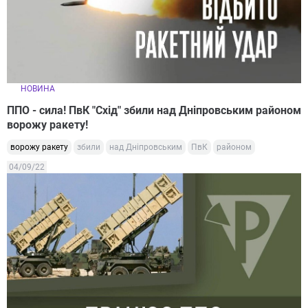
НОВИНА
ППО - сила! ПвК "Схід" збили над Дніпровським районом
ворожу ракету!
ворожу ракету
збили
над Дніпровським
ПвК
районом
04/09/22