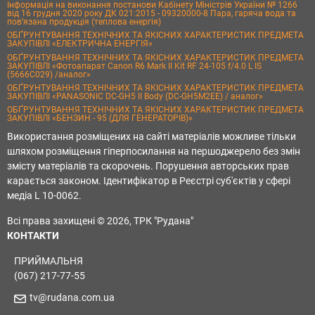
Інформація на виконання постанови Кабінету Міністрів України № 1266
від 16 грудня 2020 року ДК 021:2015 - 09320000-8 Пара, гаряча вода та
пов’язана продукція (теплова енергія)
ОБҐРУНТУВАННЯ ТЕХНІЧНИХ ТА ЯКІСНИХ ХАРАКТЕРИСТИК ПРЕДМЕТА
ЗАКУПІВЛІ «ЕЛЕКТРИЧНА ЕНЕРГІЯ»
ОБҐРУНТУВАННЯ ТЕХНІЧНИХ ТА ЯКІСНИХ ХАРАКТЕРИСТИК ПРЕДМЕТА
ЗАКУПІВЛІ «Фотоапарат Canon R6 Mark II Kit RF 24-105 f/4.0 L IS
(5666C029) /аналог»
ОБҐРУНТУВАННЯ ТЕХНІЧНИХ ТА ЯКІСНИХ ХАРАКТЕРИСТИК ПРЕДМЕТА
ЗАКУПІВЛІ «PANASONIC DC-GH5 II Body (DC-GH5M2EE) / аналог»
ОБҐРУНТУВАННЯ ТЕХНІЧНИХ ТА ЯКІСНИХ ХАРАКТЕРИСТИК ПРЕДМЕТА
ЗАКУПІВЛІ «БЕНЗИН - 95 (ДЛЯ ГЕНЕРАТОРІВ)»
Використання розміщених на сайті матеріалів можливе тільки
шляхом розміщення гіперпосилання на першоджерело без змін
змісту матеріалів та скорочень. Порушення авторських прав
карається законом. Ідентифікатор в Реєстрі суб'єктів у сфері
медіа L 10-0062.
Всі права захищені © 2026, ТРК "Рудана"
КОНТАКТИ
ПРИЙМАЛЬНЯ
(067) 217-77-55
tv@rudana.com.ua