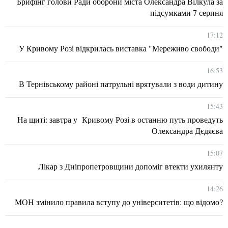
Брифінг голови Ради оборони міста Олександра Вілкула за
підсумками 7 серпня
17:12
У Кривому Розі відкрилась виставка "Мереживо свободи"
16:53
В Тернівському районі патрульні врятували з води дитину
15:43
На щиті: завтра у Кривому Розі в останню путь проведуть
Олександра Дєдяєва
15:07
Лікар з Дніпропетровщини допоміг втекти ухилянту
14:26
МОН змінило правила вступу до університетів: що відомо?