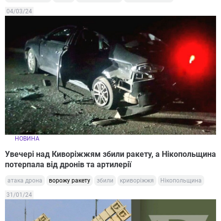
04/03/24
НОВИНА
Увечері над Киворіжжям збили ракету, а Нікопольщина
потерпала від дронів та артилерії
атака дрона
ворожу ракету
збили
криворіжжя
Нікопольщина
31/01/24