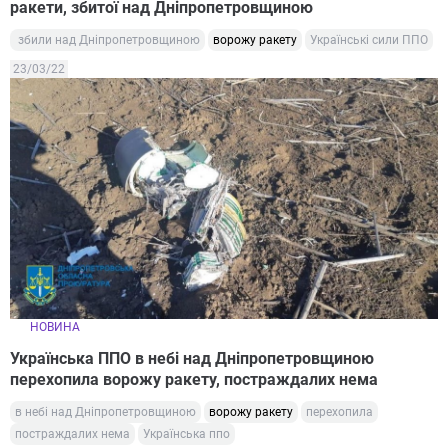
ракети, збитої над Дніпропетровщиною
збили над Дніпропетровщиною
ворожу ракету
Українські сили ППО
23/03/22
НОВИНА
Українська ППО в небі над Дніпропетровщиною
перехопила ворожу ракету, постраждалих нема
в небі над Дніпропетровщиною
ворожу ракету
перехопила
постраждалих нема
Українська ппо