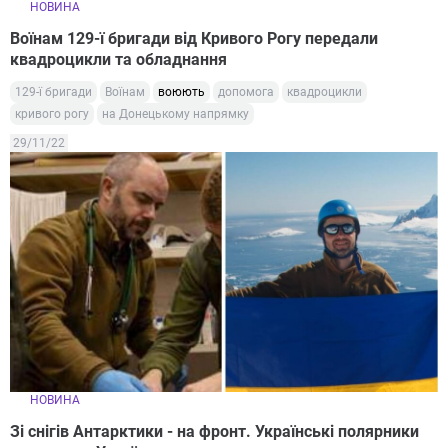
НОВИНА
Воїнам 129-ї бригади від Кривого Рогу передали
квадроцикли та обладнання
129-ї бригади
Воїнам
воюють
допомога
квадроцикли
кривого рогу
на Донецькому напрямку
29/11/22
НОВИНА
Зі снігів Антарктики - на фронт. Українські полярники