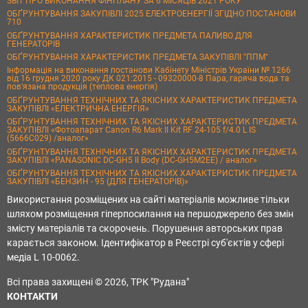
ЗВІТ ПРО ВИКОНАННЯ ФІНПЛАНУ ЗА 6 МІСЯЦІВ 2021 РОКУ
ОБҐРУНТУВАННЯ ЗАКУПІВЛІ 2025 ЕЛЕКТРОЕНЕРГІЇ ЗГІДНО ПОСТАНОВИ
710
ОБҐРУНТУВАННЯ ХАРАКТЕРИСТИК ПРЕДМЕТА ПАЛИВО ДЛЯ
ГЕНЕРАТОРІВ
ОБҐРУНТУВАННЯ ХАРАКТЕРИСТИК ПРЕДМЕТА ЗАКУПІВЛІ "ППМ"
Інформація на виконання постанови Кабінету Міністрів України № 1266
від 16 грудня 2020 року ДК 021:2015 - 09320000-8 Пара, гаряча вода та
пов’язана продукція (теплова енергія)
ОБҐРУНТУВАННЯ ТЕХНІЧНИХ ТА ЯКІСНИХ ХАРАКТЕРИСТИК ПРЕДМЕТА
ЗАКУПІВЛІ «ЕЛЕКТРИЧНА ЕНЕРГІЯ»
ОБҐРУНТУВАННЯ ТЕХНІЧНИХ ТА ЯКІСНИХ ХАРАКТЕРИСТИК ПРЕДМЕТА
ЗАКУПІВЛІ «Фотоапарат Canon R6 Mark II Kit RF 24-105 f/4.0 L IS
(5666C029) /аналог»
ОБҐРУНТУВАННЯ ТЕХНІЧНИХ ТА ЯКІСНИХ ХАРАКТЕРИСТИК ПРЕДМЕТА
ЗАКУПІВЛІ «PANASONIC DC-GH5 II Body (DC-GH5M2EE) / аналог»
ОБҐРУНТУВАННЯ ТЕХНІЧНИХ ТА ЯКІСНИХ ХАРАКТЕРИСТИК ПРЕДМЕТА
ЗАКУПІВЛІ «БЕНЗИН - 95 (ДЛЯ ГЕНЕРАТОРІВ)»
Використання розміщених на сайті матеріалів можливе тільки
шляхом розміщення гіперпосилання на першоджерело без змін
змісту матеріалів та скорочень. Порушення авторських прав
карається законом. Ідентифікатор в Реєстрі суб'єктів у сфері
медіа L 10-0062.
Всі права захищені © 2026, ТРК "Рудана"
КОНТАКТИ