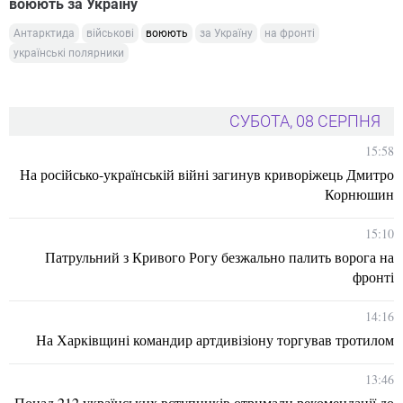
воюють за Україну
Антарктида
військові
воюють
за Україну
на фронті
українські полярники
СУБОТА, 08 СЕРПНЯ
15:58
На російсько-українській війні загинув криворіжець Дмитро
Корнюшин
15:10
Патрульний з Кривого Рогу безжально палить ворога на
фронті
14:16
На Харківщині командир артдивізіону торгував тротилом
13:46
Понад 212 українських вступників отримали рекомендації до