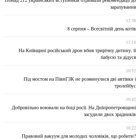
зарахування
12:38
8 серпня – Всесвітній день котів
11:14
На Київщині російський дрон вбив трирічну дитину, її
бабусю та дідуся
10:52
Під мостом на ПівнГЗК не розминулися дві автівки і
тролейбус
10:42
Добровільно воювали на боці росії. На Дніпропетровщині
засудили двох зрадників
10:22
Правовий вакуум для молодих чоловіків, що робити?