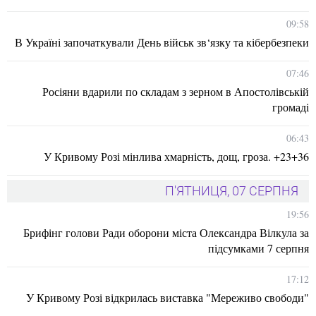
09:58
В Україні започаткували День військ зв‘язку та кібербезпеки
07:46
Росіяни вдарили по складам з зерном в Апостолівській
громаді
06:43
У Кривому Розі мінлива хмарність, дощ, гроза. +23+36
П'ЯТНИЦЯ, 07 СЕРПНЯ
19:56
Брифінг голови Ради оборони міста Олександра Вілкула за
підсумками 7 серпня
17:12
У Кривому Розі відкрилась виставка "Мереживо свободи"