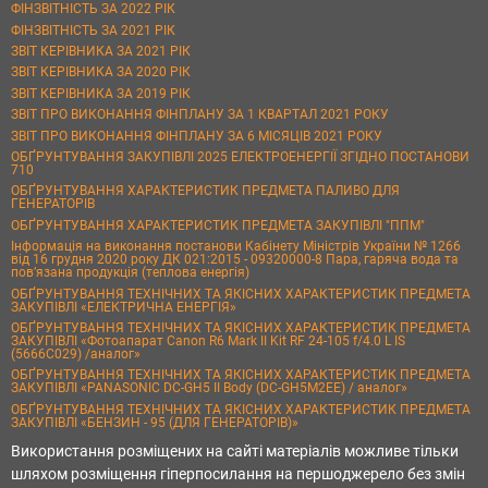
ФІНЗВІТНІСТЬ ЗА 2022 РІК
ФІНЗВІТНІСТЬ ЗА 2021 РІК
ЗВІТ КЕРІВНИКА ЗА 2021 РІК
ЗВІТ КЕРІВНИКА ЗА 2020 РІК
ЗВІТ КЕРІВНИКА ЗА 2019 РІК
ЗВІТ ПРО ВИКОНАННЯ ФІНПЛАНУ ЗА 1 КВАРТАЛ 2021 РОКУ
ЗВІТ ПРО ВИКОНАННЯ ФІНПЛАНУ ЗА 6 МІСЯЦІВ 2021 РОКУ
ОБҐРУНТУВАННЯ ЗАКУПІВЛІ 2025 ЕЛЕКТРОЕНЕРГІЇ ЗГІДНО ПОСТАНОВИ
710
ОБҐРУНТУВАННЯ ХАРАКТЕРИСТИК ПРЕДМЕТА ПАЛИВО ДЛЯ
ГЕНЕРАТОРІВ
ОБҐРУНТУВАННЯ ХАРАКТЕРИСТИК ПРЕДМЕТА ЗАКУПІВЛІ "ППМ"
Інформація на виконання постанови Кабінету Міністрів України № 1266
від 16 грудня 2020 року ДК 021:2015 - 09320000-8 Пара, гаряча вода та
пов’язана продукція (теплова енергія)
ОБҐРУНТУВАННЯ ТЕХНІЧНИХ ТА ЯКІСНИХ ХАРАКТЕРИСТИК ПРЕДМЕТА
ЗАКУПІВЛІ «ЕЛЕКТРИЧНА ЕНЕРГІЯ»
ОБҐРУНТУВАННЯ ТЕХНІЧНИХ ТА ЯКІСНИХ ХАРАКТЕРИСТИК ПРЕДМЕТА
ЗАКУПІВЛІ «Фотоапарат Canon R6 Mark II Kit RF 24-105 f/4.0 L IS
(5666C029) /аналог»
ОБҐРУНТУВАННЯ ТЕХНІЧНИХ ТА ЯКІСНИХ ХАРАКТЕРИСТИК ПРЕДМЕТА
ЗАКУПІВЛІ «PANASONIC DC-GH5 II Body (DC-GH5M2EE) / аналог»
ОБҐРУНТУВАННЯ ТЕХНІЧНИХ ТА ЯКІСНИХ ХАРАКТЕРИСТИК ПРЕДМЕТА
ЗАКУПІВЛІ «БЕНЗИН - 95 (ДЛЯ ГЕНЕРАТОРІВ)»
Використання розміщених на сайті матеріалів можливе тільки
шляхом розміщення гіперпосилання на першоджерело без змін