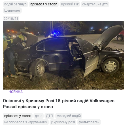
водій загинув
врізався у стовп
Кривий Ріг
смертельне дтп
Шевролет
20/10/21
НОВИНА
Опівночі у Кривому Розі 18-річний водій Volkswagen
Passat врізався у стовп
врізався у стовп
дснс
ДТП
молодий водій
не впорався з керуванням
у кривому розі
фольксваген