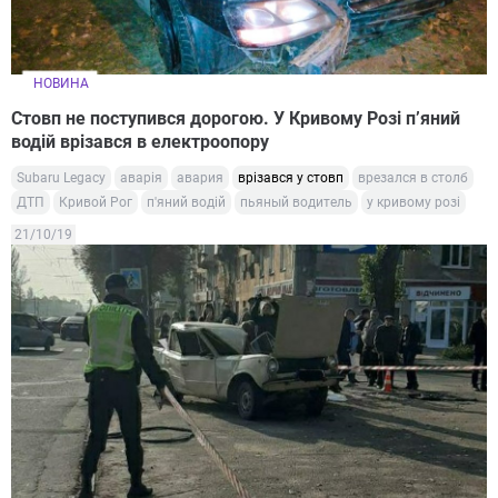
НОВИНА
Стовп не поступився дорогою. У Кривому Розі п’яний
водій врізався в електроопору
Subaru Legaсy
аварія
авария
врізався у стовп
врезался в столб
ДТП
Кривой Рог
п'яний водій
пьяный водитель
у кривому розі
21/10/19