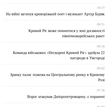
10:15
На війні загинув криворізький поет і музикант Артур Буряк
09:51
Кривий Ріг може опинитися у зоні досяжності
північнокорейських ракет
09:18
Команда військових «Нескорені Кривий Ріг» здобула 22
нагороди в Ужгороді
09:02
Зранку палає пожежа на Центральному ринку в Кривому
Розі
07:38
Ворог атакував Дніпропетровщину, є поранені
06:59