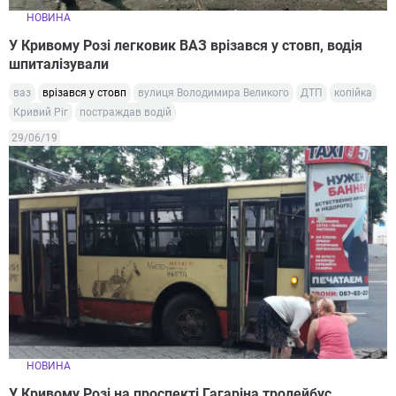
НОВИНА
У Кривому Розі легковик ВАЗ врізався у стовп, водія
шпиталізували
ваз
врізався у стовп
вулиця Володимира Великого
ДТП
копійка
Кривий Ріг
постраждав водій
29/06/19
НОВИНА
У Кривому Розі на проспекті Гагаріна тролейбус