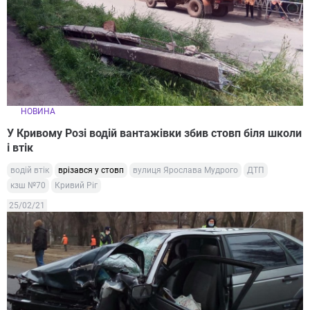
НОВИНА
У Кривому Розі водій вантажівки збив стовп біля школи
і втік
водій втік
врізався у стовп
вулиця Ярослава Мудрого
ДТП
кзш №70
Кривий Ріг
25/02/21