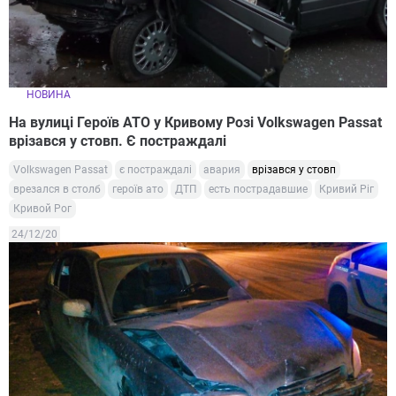
НОВИНА
На вулиці Героїв АТО у Кривому Розі Volkswagen Passat
врізався у стовп. Є постраждалі
Volkswagen Passat
є постраждалі
авария
врізався у стовп
врезался в столб
героїв ато
ДТП
есть пострадавшие
Кривий Ріг
Кривой Рог
24/12/20