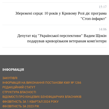
15:17
Збережені серця: 10 років у Кривому Розі діє програма
"Стоп-інфаркт"
14:06
Депутат від "Української перспективи" Вадим Щокін
подарував криворізьким ветеранам комп'ютери
ІНФОРМАЦІЯ
ЗАКУПІВЛІ
ІНФОРМАЦІЯ НА ВИКОНАННЯ ПОСТАНОВИ КМУ № 1266
РЕДАКЦІЙНИЙ СТАТУТ
СТРУКТУРА ВЛАСНОСТІ
ВІДОМОСТІ ПРО КІНЦЕВИХ БЕНЕФІЦІАРНИХ ВЛАСНИКІВ
ФІНЗВІТНІСТЬ ЗА 1 КВАРТАЛ 2024 РОКУ
ФІНЗВІТНІСТЬ ЗА 2023 РІК