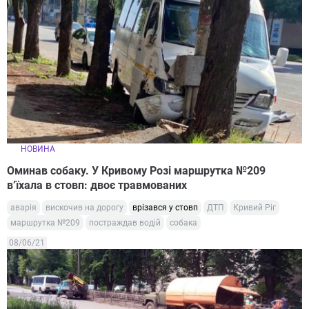
НОВИНА
Оминав собаку. У Кривому Розі маршрутка №209
в’їхала в стовп: двоє травмованих
аварія
вискочив на дорогу
врізався у стовп
ДТП
Кривий Ріг
маршрутка №209
постраждав водій
собака
08/06/21