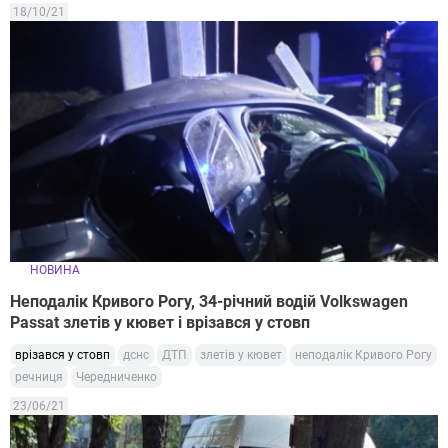
18/10/21
НОВИНА
Неподалік Кривого Рогу, 34-річний водій Volkswagen
Passat злетів у кювет і врізався у стовп
врізався у стовп
дснс
ДТП
злетів у кювет
неподалік Кривого Рогу
речниця
Чередниченко
23/06/21