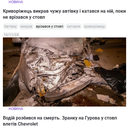
НОВИНА
Криворіжець викрав чужу автівку і катався на ній, поки
не врізався у стовп
Автівку
викрав
врізався у стовп
катався
криворіжець
16/11/24
НОВИНА
Водій розбився на смерть. Зранку на Гурова у стовп
влетів Chevrolet