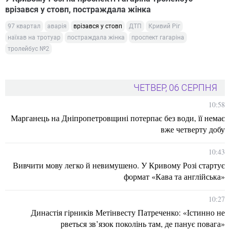
врізався у стовп, постраждала жінка
97 квартал
аварія
врізався у стовп
ДТП
Кривий Ріг
наїхав на тротуар
постраждала жінка
проспект гагаріна
тролейбус №2
ЧЕТВЕР, 06 СЕРПНЯ
10:58
Марганець на Дніпропетровщині потерпає без води, її немає
вже четверту добу
10:43
Вивчити мову легко й невимушено. У Кривому Розі стартує
формат «Кава та англійська»
10:27
Династія гірників Метінвесту Патреченко: «Істинно не
рветься зв’язок поколінь там, де панує повага»