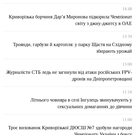
14:48
Криворізька борчиня Дарʼя Миронова підкорила Чемпіонат
світу з джиу-джитсу в ОАЕ
13:39
Троянди, гарбузи й картопля: у парку Щастя на Східному
збирають урожай
13:00
Журналісти СТБ ледь не загинули від атаки російських FPV-
дронів на Дніпропетровщині
11:18
Літнього човняра в селі Інгулець звинувачують у
сексуальних домаганнях до дівчини
11:00
Троє вихованок Криворізької ДЮСШ №7 здобули нагороди
Чемпіонату України з боксу