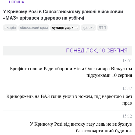
НОВИНА
У Кривому Розі в Саксаганському районі військовий
«МАЗ» врізався в дерево на узбіччі
аварія
військовий краз
вулиця дарвіна
дерево
ДТП
ПОНЕДІЛОК, 10 СЕРПНЯ
18:51
Брифінг голови Ради оборони міста Олександра Вілкула за
підсумками 10 серпня
15:47
Криворіжець на ВАЗ їздив уночі з ножем, під наркотою і без
прав
15:12
У Кривому Розі від витоку газу ледь не вибухнув
багатоквартирний будинок