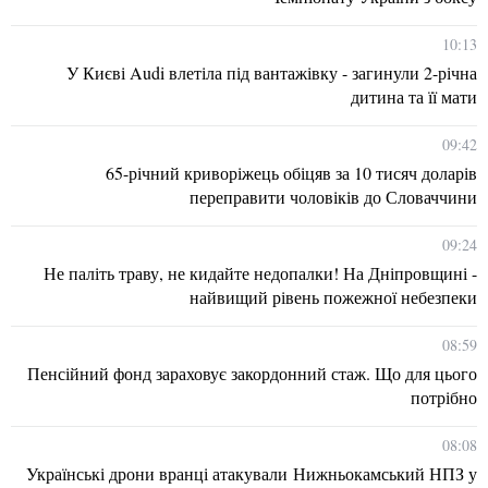
10:13
У Києві Audi влетіла під вантажівку - загинули 2-річна
дитина та її мати
09:42
65-річний криворіжець обіцяв за 10 тисяч доларів
переправити чоловіків до Словаччини
09:24
Не паліть траву, не кидайте недопалки! На Дніпровщині -
найвищий рівень пожежної небезпеки
08:59
Пенсійний фонд зараховує закордонний стаж. Що для цього
потрібно
08:08
Українські дрони вранці атакували Нижньокамський НПЗ у