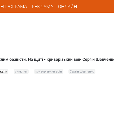
ЛЕПРОГРАМА
РЕКЛАМА
ОНЛАЙН
им безвісти. На щиті - криворізький воїн Сергій Шевченк
жали
зниклим
криворізький воїн
Сергій Шевченко