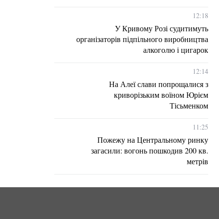
12:18
У Кривому Розі судитимуть
організаторів підпільного виробництва
алкоголю і цигарок
12:14
На Алеї слави попрощалися з
криворізьким воїном Юрієм
Тісьменком
11:25
Пожежу на Центральному ринку
загасили: вогонь пошкодив 200 кв.
метрів