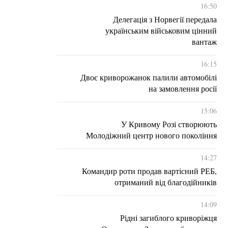
16:50
Делегація з Норвегії передала
українським військовим цінний
вантаж
16:15
Двоє криворожанок палили автомобілі
на замовлення росії
15:06
У Кривому Розі створюють
Молодіжний центр нового покоління
14:27
Командир роти продав вартісний РЕБ,
отриманий від благодійників
14:09
Рідні загиблого криворіжця