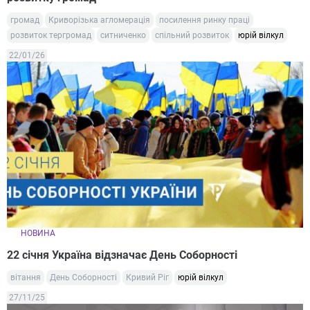
громад
Криворізька агломерація
посилення ринку праці
розвиток тергромад
ситниченко
спільний розвиток
юрій вілкул
22/01/26
НОВИНА
22 січня Україна відзначає День Соборності
вітання
День Соборності
Кривий Ріг
юрій вілкул
27/11/25