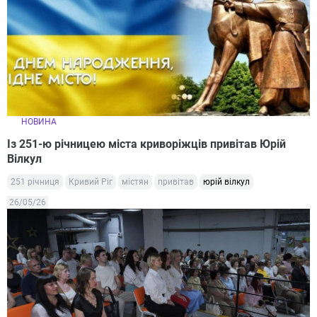
НОВИНА
Із 251-ю річницею міста криворіжців привітав Юрій
Вілкул
251 річниця
Кривий Ріг
містян
привітав
юрій вілкул
26/05/26