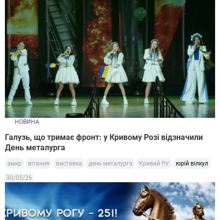
НОВИНА
Галузь, що тримає фронт: у Кривому Розі відзначили
День металурга
амкр
вітання
виставка
день металурга
Кривий Ріг
юрій вілкул
30/05/26