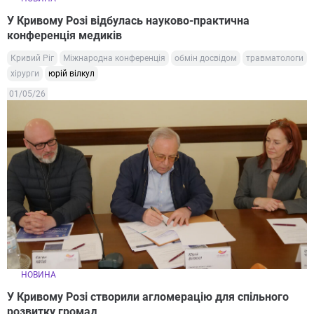
У Кривому Розі відбулась науково-практична
конференція медиків
Кривий Ріг
Міжнародна конференція
обмін досвідом
травматологи
хірурги
юрій вілкул
01/05/26
НОВИНА
У Кривому Розі створили агломерацію для спільного
розвитку громад