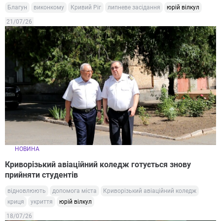
Благун
виконкому
Кривий Ріг
липневе засідання
юрій вілкул
21/07/26
НОВИНА
Криворізький авіаційний коледж готується знову
прийняти студентів
відновлюють
допомога міста
Криворізький авіаційний коледж
криця
укриття
юрій вілкул
18/07/26