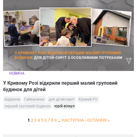
НОВИНА
У Кривому Розі відкрили перший малий груповий
будинок для дітей
відкрили
Гайваненко
для дітей-сиріт
Кривий Ріг
перший груповий будинок
юрій вілкул
1
2
3
4
5
6
7
8
9
…
НАСТУПНА ›
ОСТАННЯ »