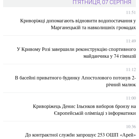
П'ЯТНИЦЯ, 07 СЕРПНЯ
11:51
Криворіжці допомагають відновити водопостачання у
Марганецькій та навколишніх громадах
11:49
У Кривому Розі завершили реконструкцію спортивного
майданчика у 74 гімназії
11:12
В басейні приватного будинку Апостолового потонув 2-
річний малюк
11:00
Криворіжець Денис Ільєнков виборов бронзу на
Європейській олімпіаді з інформатики
10:36
До контрактної служби запрошує 253 ОШП «Арей»