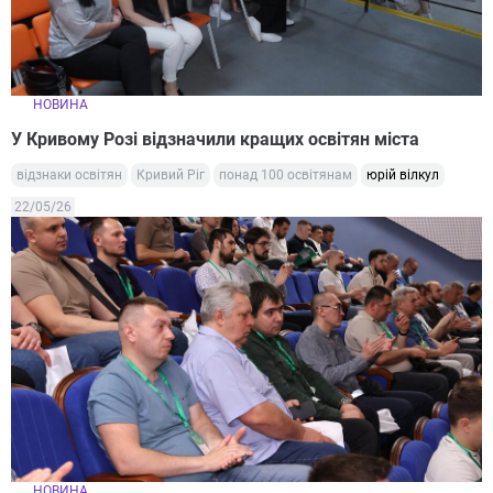
НОВИНА
У Кривому Розі відзначили кращих освітян міста
відзнаки освітян
Кривий Ріг
понад 100 освітянам
юрій вілкул
22/05/26
НОВИНА