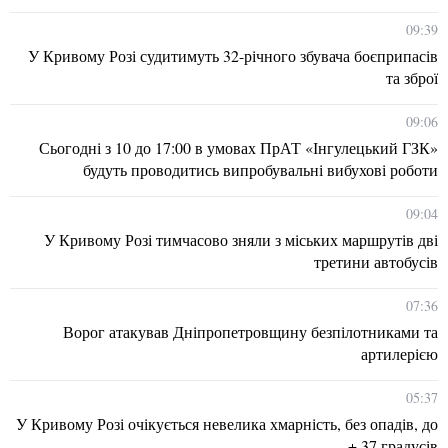
09:39
У Кривому Розі судитимуть 32-річного збувача боєприпасів
та зброї
09:06
Сьогодні з 10 до 17:00 в умовах ПрАТ «Інгулецький ГЗК»
будуть проводитись випробувальні вибухові роботи
09:04
У Кривому Розі тимчасово зняли з міських маршрутів дві
третини автобусів
07:36
Ворог атакував Дніпропетровщину безпілотниками та
артилерією
05:37
У Кривому Розі очікується невелика хмарність, без опадів, до
+ 37 градусів