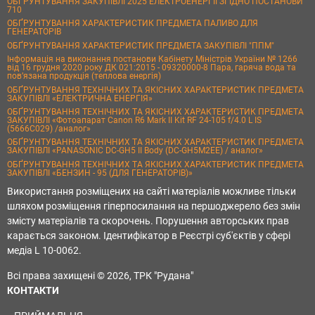
ОБҐРУНТУВАННЯ ЗАКУПІВЛІ 2025 ЕЛЕКТРОЕНЕРГІЇ ЗГІДНО ПОСТАНОВИ
710
ОБҐРУНТУВАННЯ ХАРАКТЕРИСТИК ПРЕДМЕТА ПАЛИВО ДЛЯ
ГЕНЕРАТОРІВ
ОБҐРУНТУВАННЯ ХАРАКТЕРИСТИК ПРЕДМЕТА ЗАКУПІВЛІ "ППМ"
Інформація на виконання постанови Кабінету Міністрів України № 1266
від 16 грудня 2020 року ДК 021:2015 - 09320000-8 Пара, гаряча вода та
пов’язана продукція (теплова енергія)
ОБҐРУНТУВАННЯ ТЕХНІЧНИХ ТА ЯКІСНИХ ХАРАКТЕРИСТИК ПРЕДМЕТА
ЗАКУПІВЛІ «ЕЛЕКТРИЧНА ЕНЕРГІЯ»
ОБҐРУНТУВАННЯ ТЕХНІЧНИХ ТА ЯКІСНИХ ХАРАКТЕРИСТИК ПРЕДМЕТА
ЗАКУПІВЛІ «Фотоапарат Canon R6 Mark II Kit RF 24-105 f/4.0 L IS
(5666C029) /аналог»
ОБҐРУНТУВАННЯ ТЕХНІЧНИХ ТА ЯКІСНИХ ХАРАКТЕРИСТИК ПРЕДМЕТА
ЗАКУПІВЛІ «PANASONIC DC-GH5 II Body (DC-GH5M2EE) / аналог»
ОБҐРУНТУВАННЯ ТЕХНІЧНИХ ТА ЯКІСНИХ ХАРАКТЕРИСТИК ПРЕДМЕТА
ЗАКУПІВЛІ «БЕНЗИН - 95 (ДЛЯ ГЕНЕРАТОРІВ)»
Використання розміщених на сайті матеріалів можливе тільки
шляхом розміщення гіперпосилання на першоджерело без змін
змісту матеріалів та скорочень. Порушення авторських прав
карається законом. Ідентифікатор в Реєстрі суб'єктів у сфері
медіа L 10-0062.
Всі права захищені © 2026, ТРК "Рудана"
КОНТАКТИ