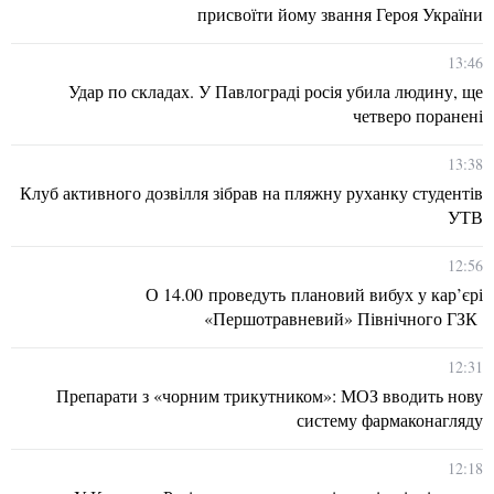
присвоїти йому звання Героя України
13:46
Удар по складах. У Павлограді росія убила людину, ще
четверо поранені
13:38
Клуб активного дозвілля зібрав на пляжну руханку студентів
УТВ
12:56
О 14.00 проведуть плановий вибух у кар’єрі
«Першотравневий» Північного ГЗК
12:31
Препарати з «чорним трикутником»: МОЗ вводить нову
систему фармаконагляду
12:18