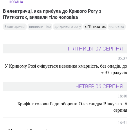
НОВИНА
В електричці, яка прибула до Кривого Рогу з
П'ятихаток, виявили тіло чоловіка
В електричці
виявили тіло
до кривого рогу
з П'ятихаток
чоловіка
П'ЯТНИЦЯ, 07 СЕРПНЯ
05:37
У Кривому Розі очікується невелика хмарність, без опадів, до
+ 37 градусів
ЧЕТВЕР, 06 СЕРПНЯ
18:40
Брифінг голови Ради оборони Олександра Вілкула за 6
серпня
16:51