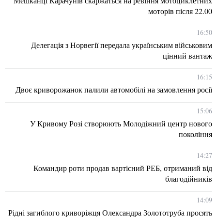
Мешканці Карачунів скаржаться на ревіння мотоциклетних
моторів після 22.00
16:50
Делегація з Норвегії передала українським військовим
цінний вантаж
16:15
Двоє криворожанок палили автомобілі на замовлення росії
15:06
У Кривому Розі створюють Молодіжний центр нового
покоління
14:27
Командир роти продав вартісний РЕБ, отриманий від
благодійників
14:09
Рідні загиблого криворіжця Олександра Золототруба просять