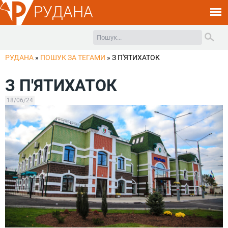
РУДАНА
РУДАНА
»
ПОШУК ЗА ТЕГАМИ
»
З П'ЯТИХАТОК
З П'ЯТИХАТОК
18/06/24