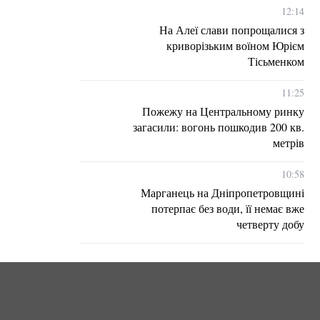
12:14
На Алеї слави попрощалися з
криворізьким воїном Юрієм
Тісьменком
11:25
Пожежу на Центральному ринку
загасили: вогонь пошкодив 200 кв.
метрів
10:58
Марганець на Дніпропетровщині
потерпає без води, її немає вже
четверту добу