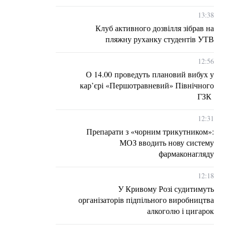
13:38
Клуб активного дозвілля зібрав на
пляжну руханку студентів УТВ
12:56
О 14.00 проведуть плановий вибух у
кар’єрі «Першотравневий» Північного
ГЗК
12:31
Препарати з «чорним трикутником»:
МОЗ вводить нову систему
фармаконагляду
12:18
У Кривому Розі судитимуть
організаторів підпільного виробництва
алкоголю і цигарок