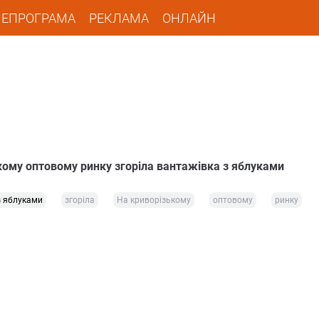
ЛЕПРОГРАМА
РЕКЛАМА
ОНЛАЙН
кому оптовому ринку згоріла вантажівка з яблуками
з яблуками
згоріла
На криворізькому
оптовому
ринку