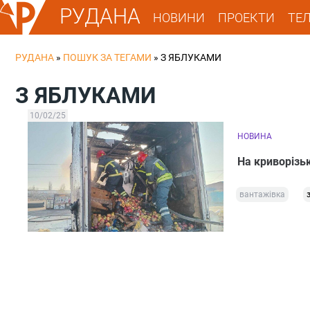
РУДАНА
НОВИНИ
ПРОЕКТИ
ТЕ
РУДАНА
»
ПОШУК ЗА ТЕГАМИ
»
З ЯБЛУКАМИ
З ЯБЛУКАМИ
10/02/25
НОВИНА
На криворізь
вантажівка