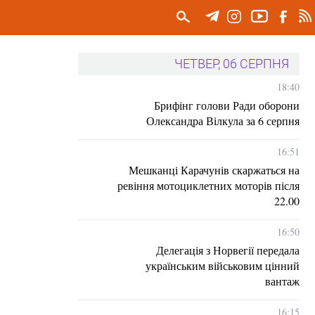
ЧЕТВЕР, 06 СЕРПНЯ
18:40
Брифінг голови Ради оборони
Олександра Вілкула за 6 серпня
16:51
Мешканці Карачунів скаржаться на
ревіння мотоциклетних моторів після
22.00
16:50
Делегація з Норвегії передала
українським військовим цінний
вантаж
16:15