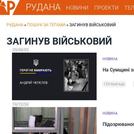
РУДАНА
НОВИНИ
ПРОЕКТИ
ТЕ
РУДАНА
»
ПОШУК ЗА ТЕГАМИ
»
ЗАГИНУВ ВІЙСЬКОВИЙ
ЗАГИНУВ ВІЙСЬКОВИЙ
25/08/25
НОВИНА
На Сумщині з
129-бригада
16/12/24
НОВИНА
Підозрюваного