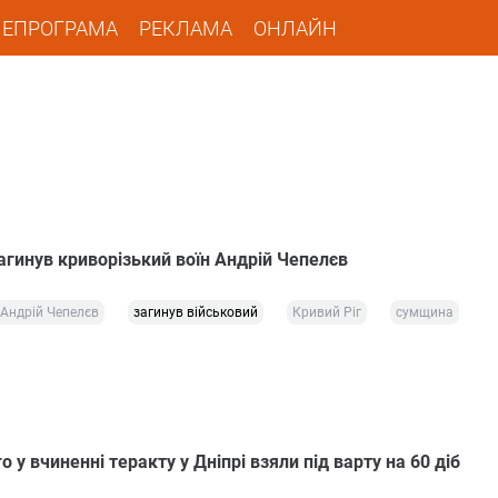
ЛЕПРОГРАМА
РЕКЛАМА
ОНЛАЙН
агинув криворізький воїн Андрій Чепелєв
Андрій Чепелєв
загинув військовий
Кривий Ріг
сумщина
 у вчиненні теракту у Дніпрі взяли під варту на 60 діб