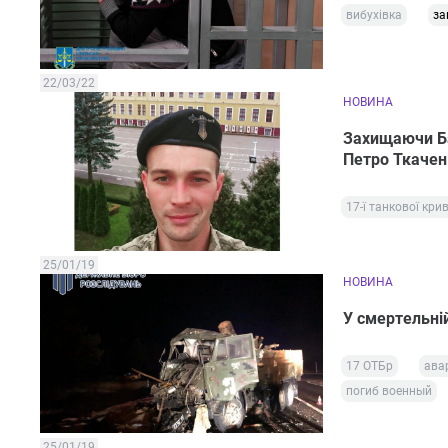
вибухівка
за
22/03/22
НОВИНА
Захищаючи Бат
Петро Ткачен
17-ї танкової кри
25/01/19
НОВИНА
У смертельній
17 ОТБр
ава
погиб военный
25/01/19