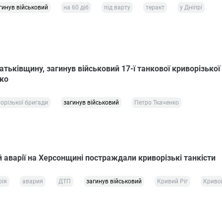
гинув військовий
на 60 діб
під варту
теракт
у Дніпрі
ьківщину, загинув військовий 17-ї танкової криворізької
ко
ворізької бригади
загинув військовий
Петро Ткаченко
 аварії на Херсонщині постраждали криворізькі танкісти
рія
авария
ДТП
загинув військовий
Кривий Ріг
Криво