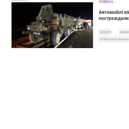
НОВИНА
Автомобілі ві
постраждали
аварія
авар
зіткнулися маши