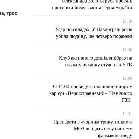
Олександра Золототруба просять
присвоїти йому звання Героя України
а, троє
13:46
Удар по складах. У Павлограді росія
убила людину, ще четверо поранені
13:38
Клуб активного дозвілля зібрав на
пляжну руханку студентів УТВ
12:56
О 14.00 проведуть плановий вибух у
кар’єрі «Першотравневий» Північного
ГЗК
12:31
Препарати з «чорним трикутником»:
МОЗ вводить нову систему
фармаконагляду