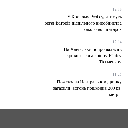
12:18
У Кривому Розі судитимуть
організаторів підпільного виробництва
алкоголю і цигарок
12:14
На Алеї слави попрощалися з
криворізьким воїном Юрієм
Тісьменком
11:25
Пожежу на Центральному ринку
загасили: вогонь пошкодив 200 кв.
метрів