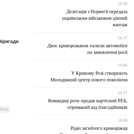
16:50
Делегація з Норвегії передала
українським військовим цінний
вантаж
16:15
 бригади
Двоє криворожанок палили автомобілі
на замовлення росії
15:06
У Кривому Розі створюють
Молодіжний центр нового покоління
14:27
Командир роти продав вартісний РЕБ,
отриманий від благодійників
й Рог
14:09
Рідні загиблого криворіжця