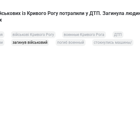
йськових із Кривого Рогу потрапили у ДТП. Загинула людин
х
ия
військові Кривого Рогу
военные Кривого Рога
ДТП
ни
загинув військовий
погиб военный
стокнулись машины/