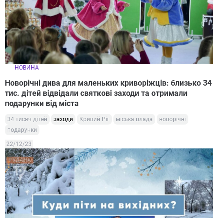
НОВИНА
Новорічні дива для маленьких криворіжців: близько 34
тис. дітей відвідали святкові заходи та отримали
подарунки від міста
34 тисяч дітей
заходи
Кривий Ріг
міська влада
новорічні
подарунки
22/12/23