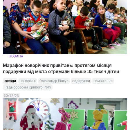
НОВИНА
Марафон новорічних привітань: протягом місяця
подарунки від міста отримали більше 35 тисяч дітей
заходи
новорічні
Олександр Вілкул
подарунки
привітання
Рада оборони Кривого Рогу
30/12/23