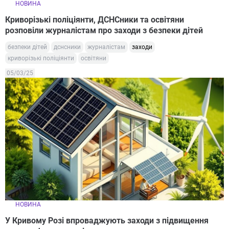
НОВИНА
Криворізькі поліціянти, ДСНСники та освітяни
розповіли журналістам про заходи з безпеки дітей
безпеки дітей
дснсники
журналістам
заходи
криворізькі поліціянти
освітяни
05/03/25
НОВИНА
У Кривому Розі впроваджують заходи з підвищення