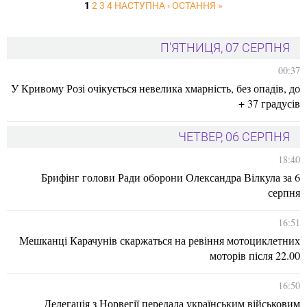
1
2
3
4
НАСТУПНА ›
ОСТАННЯ »
П'ЯТНИЦЯ, 07 СЕРПНЯ
00:37
У Кривому Розі очікується невелика хмарність, без опадів, до
+ 37 градусів
ЧЕТВЕР, 06 СЕРПНЯ
18:40
Брифінг голови Ради оборони Олександра Вілкула за 6
серпня
16:51
Мешканці Карачунів скаржаться на ревіння мотоциклетних
моторів після 22.00
16:50
Делегація з Норвегії передала українським військовим