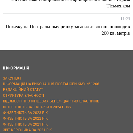
Тісьменком
11:25
Пожежу на Центральному ринку загасили: вогонь пошкодив
200 кв. метрів
ІНФОРМАЦІЯ
ЗАКУПІВЛІ
ІНФОРМАЦІЯ НА ВИКОНАННЯ ПОСТАНОВИ КМУ № 1266
РЕДАКЦІЙНИЙ СТАТУТ
СТРУКТУРА ВЛАСНОСТІ
ВІДОМОСТІ ПРО КІНЦЕВИХ БЕНЕФІЦІАРНИХ ВЛАСНИКІВ
ФІНЗВІТНІСТЬ ЗА 1 КВАРТАЛ 2024 РОКУ
ФІНЗВІТНІСТЬ ЗА 2023 РІК
ФІНЗВІТНІСТЬ ЗА 2022 РІК
ФІНЗВІТНІСТЬ ЗА 2021 РІК
ЗВІТ КЕРІВНИКА ЗА 2021 РІК