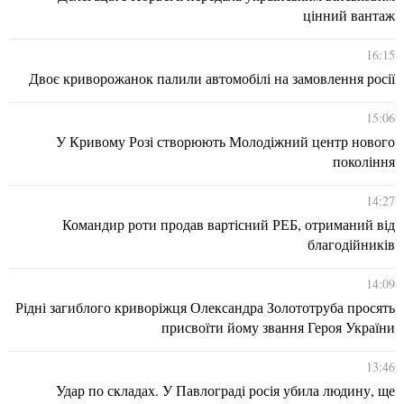
цінний вантаж
16:15
Двоє криворожанок палили автомобілі на замовлення росії
15:06
У Кривому Розі створюють Молодіжний центр нового
покоління
14:27
Командир роти продав вартісний РЕБ, отриманий від
благодійників
14:09
Рідні загиблого криворіжця Олександра Золототруба просять
присвоїти йому звання Героя України
13:46
Удар по складах. У Павлограді росія убила людину, ще