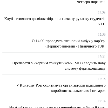
четверо поранені
13:38
Клуб активного дозвілля зібрав на пляжну руханку студентів
УТВ
12:56
О 14.00 проведуть плановий вибух у кар’єрі
«Першотравневий» Північного ГЗК
12:31
Препарати з «чорним трикутником»: МОЗ вводить нову
систему фармаконагляду
12:18
У Кривому Розі судитимуть організаторів підпільного
виробництва алкоголю і цигарок
12:14
На Алеї слави попрощалися з криворізьким воїном Юрієм