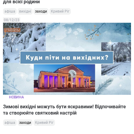
для всієї родини
афіша
вихідні
заходи
Кривий Ріг
08/12/23
НОВИНА
Зимові вихідні можуть бути яскравими! Відпочивайте
та створюйте святковий настрій
афіша
заходи
Кривий Ріг