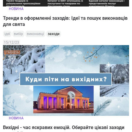
НОВИНА
Тренди в оформленні заходів: Ідеї та пошук виконавців
для свята
ідеї
вибір
виконавці
заходи
15/12/23
НОВИНА
Вихідні - час яскравих емоцій. Обирайте цікаві заходи