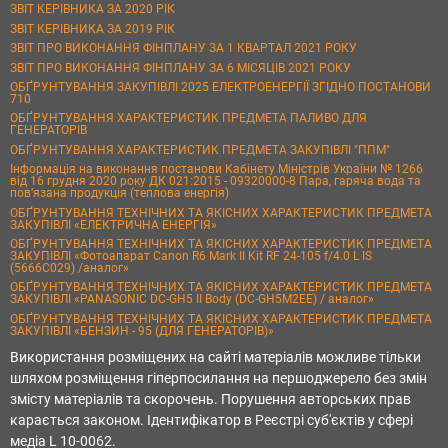
ЗВІТ КЕРІВНИКА ЗА 2020 РІК
ЗВІТ КЕРІВНИКА ЗА 2019 РІК
ЗВІТ ПРО ВИКОНАННЯ ФІНПЛАНУ ЗА 1 КВАРТАЛ 2021 РОКУ
ЗВІТ ПРО ВИКОНАННЯ ФІНПЛАНУ ЗА 6 МІСЯЦІВ 2021 РОКУ
ОБҐРУНТУВАННЯ ЗАКУПІВЛІ 2025 ЕЛЕКТРОЕНЕРГІЇ ЗГІДНО ПОСТАНОВИ
710
ОБҐРУНТУВАННЯ ХАРАКТЕРИСТИК ПРЕДМЕТА ПАЛИВО ДЛЯ
ГЕНЕРАТОРІВ
ОБҐРУНТУВАННЯ ХАРАКТЕРИСТИК ПРЕДМЕТА ЗАКУПІВЛІ "ППМ"
Інформація на виконання постанови Кабінету Міністрів України № 1266
від 16 грудня 2020 року ДК 021:2015 - 09320000-8 Пара, гаряча вода та
пов’язана продукція (теплова енергія)
ОБҐРУНТУВАННЯ ТЕХНІЧНИХ ТА ЯКІСНИХ ХАРАКТЕРИСТИК ПРЕДМЕТА
ЗАКУПІВЛІ «ЕЛЕКТРИЧНА ЕНЕРГІЯ»
ОБҐРУНТУВАННЯ ТЕХНІЧНИХ ТА ЯКІСНИХ ХАРАКТЕРИСТИК ПРЕДМЕТА
ЗАКУПІВЛІ «Фотоапарат Canon R6 Mark II Kit RF 24-105 f/4.0 L IS
(5666C029) /аналог»
ОБҐРУНТУВАННЯ ТЕХНІЧНИХ ТА ЯКІСНИХ ХАРАКТЕРИСТИК ПРЕДМЕТА
ЗАКУПІВЛІ «PANASONIC DC-GH5 II Body (DC-GH5M2EE) / аналог»
ОБҐРУНТУВАННЯ ТЕХНІЧНИХ ТА ЯКІСНИХ ХАРАКТЕРИСТИК ПРЕДМЕТА
ЗАКУПІВЛІ «БЕНЗИН - 95 (ДЛЯ ГЕНЕРАТОРІВ)»
Використання розміщених на сайті матеріалів можливе тільки
шляхом розміщення гіперпосилання на першоджерело без змін
змісту матеріалів та скорочень. Порушення авторських прав
карається законом. Ідентифікатор в Реєстрі суб'єктів у сфері
медіа L 10-0062.