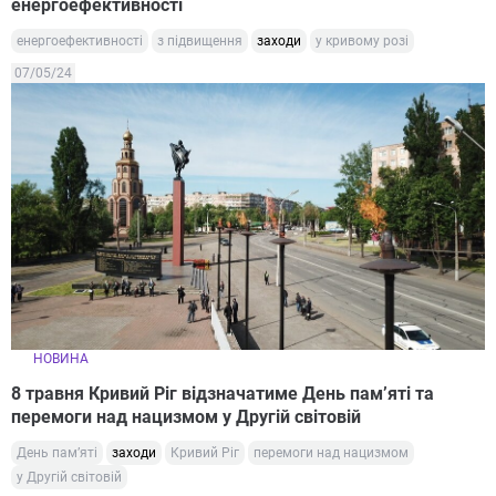
енергоефективності
енергоефективності
з підвищення
заходи
у кривому розі
07/05/24
НОВИНА
8 травня Кривий Ріг відзначатиме День пам’яті та
перемоги над нацизмом у Другій світовій
День пам’яті
заходи
Кривий Ріг
перемоги над нацизмом
у Другій світовій