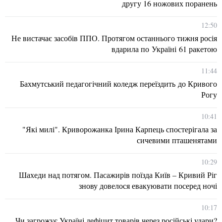
другу 16 ножових поранень
12:50
Не вистачає засобів ППО. Протягом останнього тижня росія
вдарила по Україні 61 ракетою
11:44
Бахмутський педагогічний коледж переїздить до Кривого
Рогу
10:41
"Які милі". Криворожанка Ірина Карпець спостерігала за
сичевими пташенятами
10:29
Шахеди над потягом. Пасажирів поїзда Київ – Кривий Ріг
знову довелося евакуювати посеред ночі
10:17
Чи загрожує Україні дефіцит товарів через російські удари?