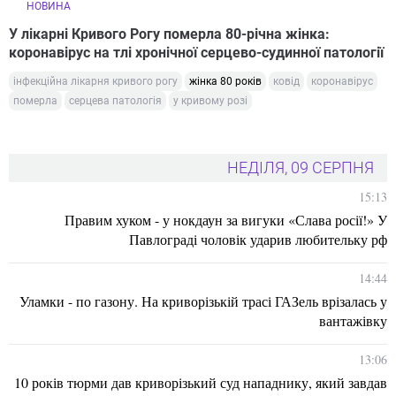
НОВИНА
У лікарні Кривого Рогу померла 80-річна жінка:
коронавірус на тлі хронічної серцево-судинної патології
інфекційна лікарня кривого рогу
жінка 80 років
ковід
коронавірус
померла
серцева патологія
у кривому розі
НЕДІЛЯ, 09 СЕРПНЯ
15:13
Правим хуком - у нокдаун за вигуки «Слава росії!» У
Павлограді чоловік ударив любительку рф
14:44
Уламки - по газону. На криворізькій трасі ГАЗель врізалась у
вантажівку
13:06
10 років тюрми дав криворізький суд нападнику, який завдав