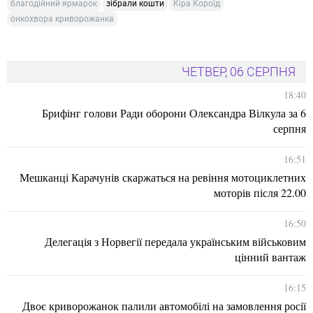
благодійний ярмарок
зібрали кошти
Кіра Короїд
онкохвора криворожанка
ЧЕТВЕР, 06 СЕРПНЯ
18:40
Брифінг голови Ради оборони Олександра Вілкула за 6
серпня
16:51
Мешканці Карачунів скаржаться на ревіння мотоциклетних
моторів після 22.00
16:50
Делегація з Норвегії передала українським військовим
цінний вантаж
16:15
Двоє криворожанок палили автомобілі на замовлення росії