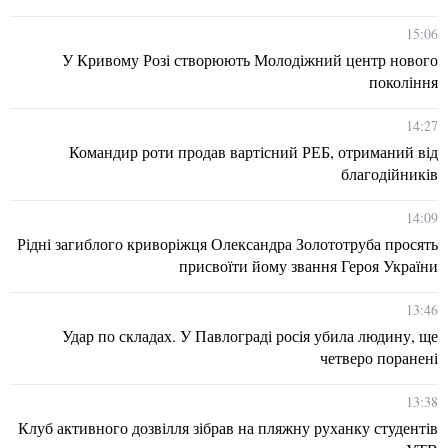
15:06
У Кривому Розі створюють Молодіжний центр нового
покоління
14:27
Командир роти продав вартісний РЕБ, отриманий від
благодійників
14:09
Рідні загиблого криворіжця Олександра Золототруба просять
присвоїти йому звання Героя України
13:46
Удар по складах. У Павлограді росія убила людину, ще
четверо поранені
13:38
Клуб активного дозвілля зібрав на пляжну руханку студентів