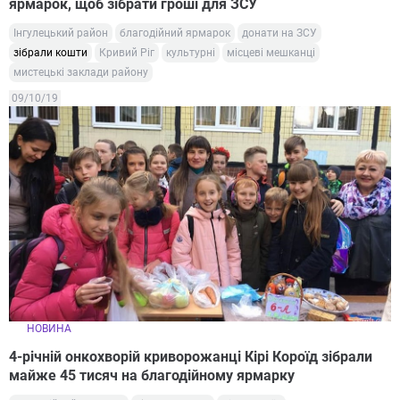
ярмарок, щоб зібрати гроші для ЗСУ
Інгулецький район
благодійний ярмарок
донати на ЗСУ
зібрали кошти
Кривий Ріг
культурні
місцеві мешканці
мистецькі заклади району
09/10/19
НОВИНА
4-річній онкохворій криворожанці Кірі Короїд зібрали
майже 45 тисяч на благодійному ярмарку