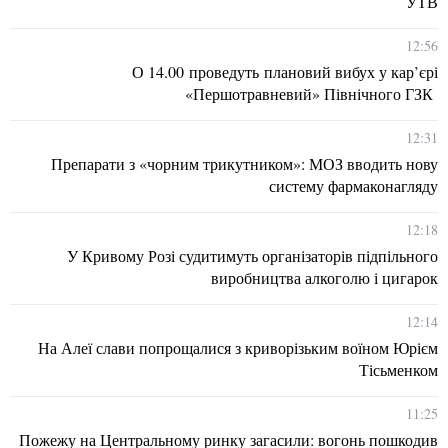
УТВ
12:56
О 14.00 проведуть плановий вибух у кар’єрі
«Першотравневий» Північного ГЗК
12:31
Препарати з «чорним трикутником»: МОЗ вводить нову
систему фармаконагляду
12:18
У Кривому Розі судитимуть організаторів підпільного
виробництва алкоголю і цигарок
12:14
На Алеї слави попрощалися з криворізьким воїном Юрієм
Тісьменком
11:25
Пожежу на Центральному ринку загасили: вогонь пошкодив