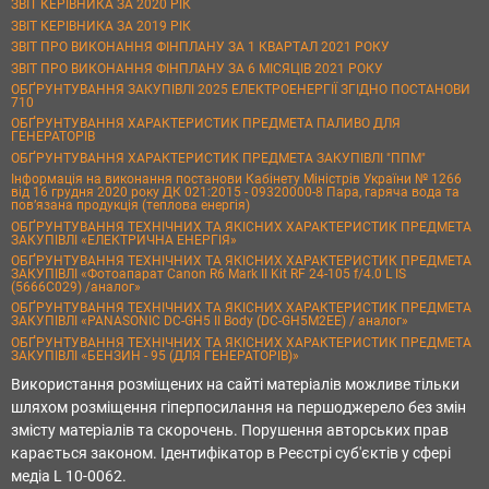
ЗВІТ КЕРІВНИКА ЗА 2020 РІК
ЗВІТ КЕРІВНИКА ЗА 2019 РІК
ЗВІТ ПРО ВИКОНАННЯ ФІНПЛАНУ ЗА 1 КВАРТАЛ 2021 РОКУ
ЗВІТ ПРО ВИКОНАННЯ ФІНПЛАНУ ЗА 6 МІСЯЦІВ 2021 РОКУ
ОБҐРУНТУВАННЯ ЗАКУПІВЛІ 2025 ЕЛЕКТРОЕНЕРГІЇ ЗГІДНО ПОСТАНОВИ
710
ОБҐРУНТУВАННЯ ХАРАКТЕРИСТИК ПРЕДМЕТА ПАЛИВО ДЛЯ
ГЕНЕРАТОРІВ
ОБҐРУНТУВАННЯ ХАРАКТЕРИСТИК ПРЕДМЕТА ЗАКУПІВЛІ "ППМ"
Інформація на виконання постанови Кабінету Міністрів України № 1266
від 16 грудня 2020 року ДК 021:2015 - 09320000-8 Пара, гаряча вода та
пов’язана продукція (теплова енергія)
ОБҐРУНТУВАННЯ ТЕХНІЧНИХ ТА ЯКІСНИХ ХАРАКТЕРИСТИК ПРЕДМЕТА
ЗАКУПІВЛІ «ЕЛЕКТРИЧНА ЕНЕРГІЯ»
ОБҐРУНТУВАННЯ ТЕХНІЧНИХ ТА ЯКІСНИХ ХАРАКТЕРИСТИК ПРЕДМЕТА
ЗАКУПІВЛІ «Фотоапарат Canon R6 Mark II Kit RF 24-105 f/4.0 L IS
(5666C029) /аналог»
ОБҐРУНТУВАННЯ ТЕХНІЧНИХ ТА ЯКІСНИХ ХАРАКТЕРИСТИК ПРЕДМЕТА
ЗАКУПІВЛІ «PANASONIC DC-GH5 II Body (DC-GH5M2EE) / аналог»
ОБҐРУНТУВАННЯ ТЕХНІЧНИХ ТА ЯКІСНИХ ХАРАКТЕРИСТИК ПРЕДМЕТА
ЗАКУПІВЛІ «БЕНЗИН - 95 (ДЛЯ ГЕНЕРАТОРІВ)»
Використання розміщених на сайті матеріалів можливе тільки
шляхом розміщення гіперпосилання на першоджерело без змін
змісту матеріалів та скорочень. Порушення авторських прав
карається законом. Ідентифікатор в Реєстрі суб'єктів у сфері
медіа L 10-0062.