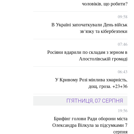
чоловіків, що робити?
09:58
В Україні започаткували День військ
зв‘язку та кібербезпеки
07:46
Росіяни вдарили по складам з зерном в
Апостолівській громаді
06:43
У Кривому Розі мінлива хмарність,
дощ, гроза. +23+36
П'ЯТНИЦЯ, 07 СЕРПНЯ
19:56
Брифінг голови Ради оборони міста
Олександра Вілкула за підсумками 7
серпня