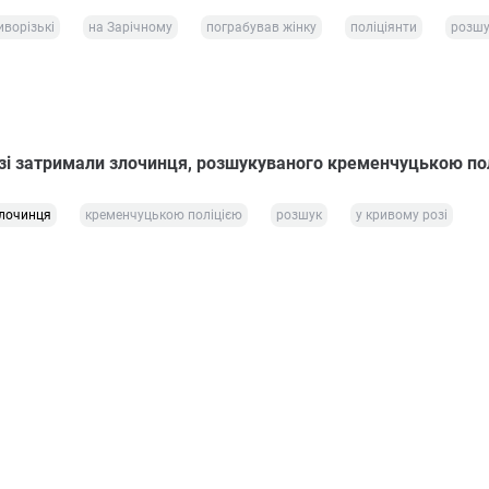
иворізькі
на Зарічному
пограбував жінку
поліціянти
розш
зі затримали злочинця, розшукуваного кременчуцькою по
лочинця
кременчуцькою поліцією
розшук
у кривому розі