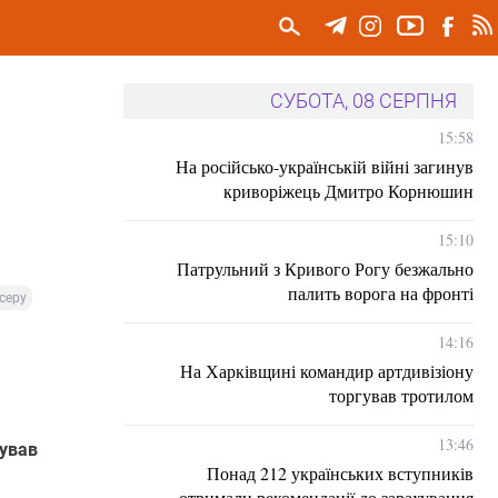
СУБОТА, 08 СЕРПНЯ
15:58
На російсько-українській війні загинув
криворіжець Дмитро Корнюшин
15:10
Патрульний з Кривого Рогу безжально
палить ворога на фронті
серу
14:16
На Харківщині командир артдивізіону
торгував тротилом
13:46
бував
Понад 212 українських вступників
отримали рекомендації до зарахування