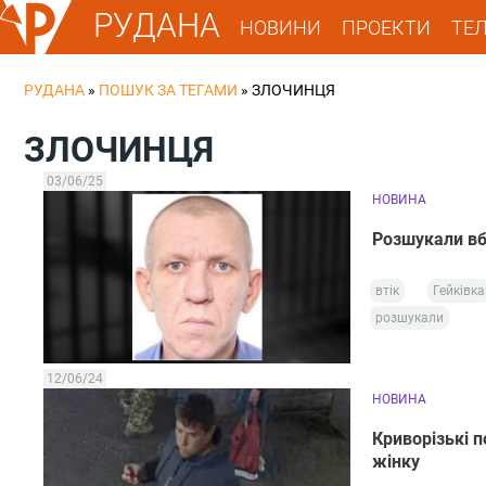
РУДАНА
НОВИНИ
ПРОЕКТИ
ТЕ
РУДАНА
»
ПОШУК ЗА ТЕГАМИ
»
ЗЛОЧИНЦЯ
ЗЛОЧИНЦЯ
03/06/25
НОВИНА
Розшукали вби
втік
Гейківка
розшукали
12/06/24
НОВИНА
Криворізькі 
жінку