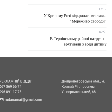
17:12
У Кривому Розі відкрилась виставка
"Мереживо свободи"
16:53
В Тернівському районі патрульні
врятували з води дитину
РЕКЛАМНІЙ ВІДДІЛ
Дніпропетровська обл., м.
067 569 66 74
Кривий Ріг, проспект
096 891 17 78
Університетський, 68
rudanamail@gmail.com