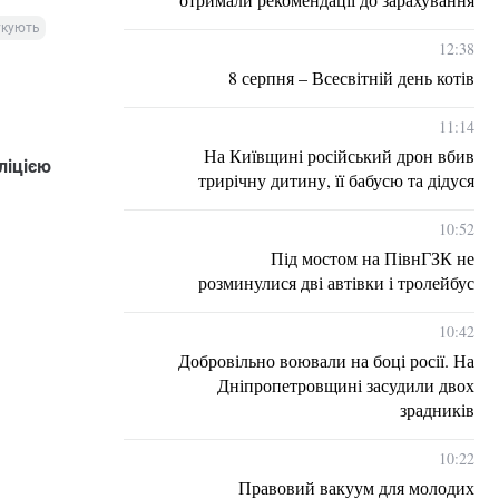
укують
12:38
8 серпня – Всесвітній день котів
11:14
На Київщині російський дрон вбив
ліцією
трирічну дитину, її бабусю та дідуся
10:52
Під мостом на ПівнГЗК не
розминулися дві автівки і тролейбус
10:42
Добровільно воювали на боці росії. На
Дніпропетровщині засудили двох
зрадників
10:22
Правовий вакуум для молодих