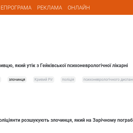
ЛЕПРОГРАМА
РЕКЛАМА
ОНЛАЙН
вцю, який утік з Гейківської психоневрологічної лікарні
злочинця
Кривий Ріг
поліція
психоневрологічного диспан
поліціянти розшукують злочинця, який на Зарічному погра