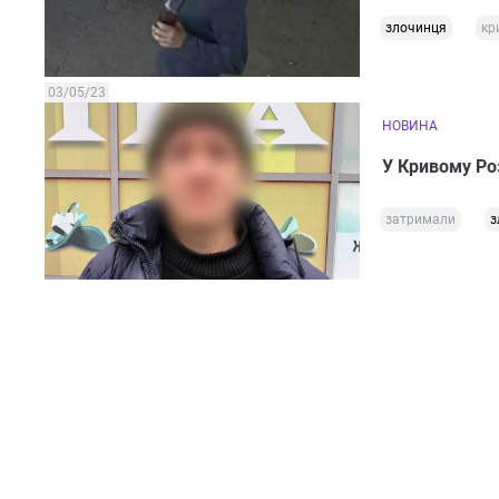
злочинця
кр
03/05/23
НОВИНА
У Кривому Ро
затримали
з