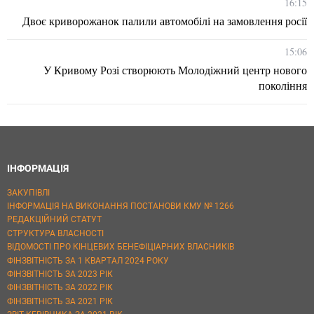
16:15
Двоє криворожанок палили автомобілі на замовлення росії
15:06
У Кривому Розі створюють Молодіжний центр нового
покоління
ІНФОРМАЦІЯ
ЗАКУПІВЛІ
ІНФОРМАЦІЯ НА ВИКОНАННЯ ПОСТАНОВИ КМУ № 1266
РЕДАКЦІЙНИЙ СТАТУТ
СТРУКТУРА ВЛАСНОСТІ
ВІДОМОСТІ ПРО КІНЦЕВИХ БЕНЕФІЦІАРНИХ ВЛАСНИКІВ
ФІНЗВІТНІСТЬ ЗА 1 КВАРТАЛ 2024 РОКУ
ФІНЗВІТНІСТЬ ЗА 2023 РІК
ФІНЗВІТНІСТЬ ЗА 2022 РІК
ФІНЗВІТНІСТЬ ЗА 2021 РІК