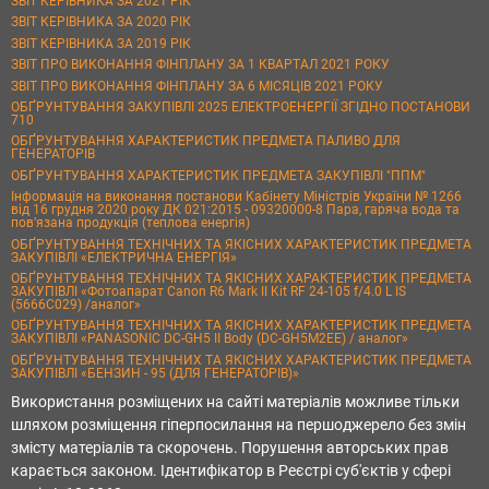
ЗВІТ КЕРІВНИКА ЗА 2021 РІК
ЗВІТ КЕРІВНИКА ЗА 2020 РІК
ЗВІТ КЕРІВНИКА ЗА 2019 РІК
ЗВІТ ПРО ВИКОНАННЯ ФІНПЛАНУ ЗА 1 КВАРТАЛ 2021 РОКУ
ЗВІТ ПРО ВИКОНАННЯ ФІНПЛАНУ ЗА 6 МІСЯЦІВ 2021 РОКУ
ОБҐРУНТУВАННЯ ЗАКУПІВЛІ 2025 ЕЛЕКТРОЕНЕРГІЇ ЗГІДНО ПОСТАНОВИ
710
ОБҐРУНТУВАННЯ ХАРАКТЕРИСТИК ПРЕДМЕТА ПАЛИВО ДЛЯ
ГЕНЕРАТОРІВ
ОБҐРУНТУВАННЯ ХАРАКТЕРИСТИК ПРЕДМЕТА ЗАКУПІВЛІ "ППМ"
Інформація на виконання постанови Кабінету Міністрів України № 1266
від 16 грудня 2020 року ДК 021:2015 - 09320000-8 Пара, гаряча вода та
пов’язана продукція (теплова енергія)
ОБҐРУНТУВАННЯ ТЕХНІЧНИХ ТА ЯКІСНИХ ХАРАКТЕРИСТИК ПРЕДМЕТА
ЗАКУПІВЛІ «ЕЛЕКТРИЧНА ЕНЕРГІЯ»
ОБҐРУНТУВАННЯ ТЕХНІЧНИХ ТА ЯКІСНИХ ХАРАКТЕРИСТИК ПРЕДМЕТА
ЗАКУПІВЛІ «Фотоапарат Canon R6 Mark II Kit RF 24-105 f/4.0 L IS
(5666C029) /аналог»
ОБҐРУНТУВАННЯ ТЕХНІЧНИХ ТА ЯКІСНИХ ХАРАКТЕРИСТИК ПРЕДМЕТА
ЗАКУПІВЛІ «PANASONIC DC-GH5 II Body (DC-GH5M2EE) / аналог»
ОБҐРУНТУВАННЯ ТЕХНІЧНИХ ТА ЯКІСНИХ ХАРАКТЕРИСТИК ПРЕДМЕТА
ЗАКУПІВЛІ «БЕНЗИН - 95 (ДЛЯ ГЕНЕРАТОРІВ)»
Використання розміщених на сайті матеріалів можливе тільки
шляхом розміщення гіперпосилання на першоджерело без змін
змісту матеріалів та скорочень. Порушення авторських прав
карається законом. Ідентифікатор в Реєстрі суб'єктів у сфері