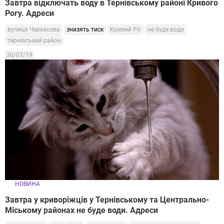
Завтра відключать воду в Тернівському районі Кривого
Рогу. Адреси
вулиця Черкасова
знизять тиск
Кривий Ріг
не буде води
тернівський район
30/07/19
НОВИНА
Завтра у криворіжців у Тернівському та Центрально-
Міському районах не буде води. Адреси