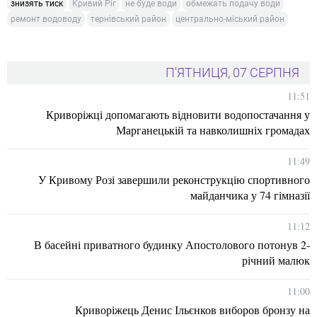
знизять тиск
Кривий Ріг
не буде води
обмежать подачу води
ремонт водоводу
тернівський район
центрально-міський район
П'ЯТНИЦЯ, 07 СЕРПНЯ
11:51
Криворіжці допомагають відновити водопостачання у
Марганецькій та навколишніх громадах
11:49
У Кривому Розі завершили реконструкцію спортивного
майданчика у 74 гімназії
11:12
В басейні приватного будинку Апостолового потонув 2-
річний малюк
11:00
Криворіжець Денис Ільєнков виборов бронзу на