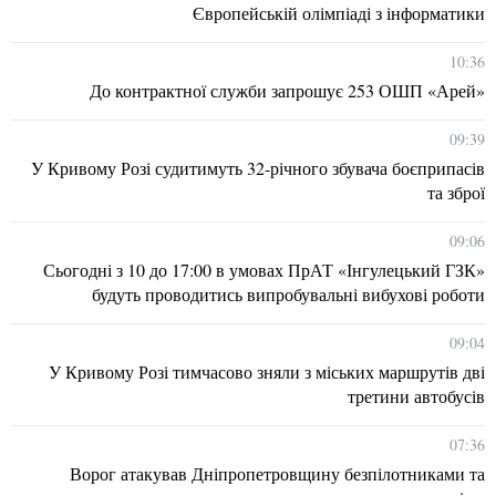
Європейській олімпіаді з інформатики
10:36
До контрактної служби запрошує 253 ОШП «Арей»
09:39
У Кривому Розі судитимуть 32-річного збувача боєприпасів
та зброї
09:06
Сьогодні з 10 до 17:00 в умовах ПрАТ «Інгулецький ГЗК»
будуть проводитись випробувальні вибухові роботи
09:04
У Кривому Розі тимчасово зняли з міських маршрутів дві
третини автобусів
07:36
Ворог атакував Дніпропетровщину безпілотниками та