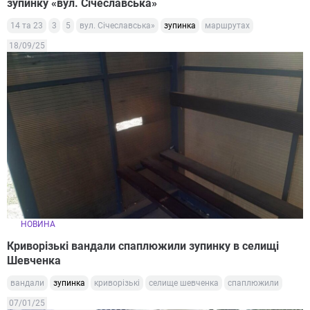
зупинку «вул. Січеславська»
14 та 23
3
5
вул. Січеславська»
зупинка
маршрутах
18/09/25
НОВИНА
Криворізькі вандали спаплюжили зупинку в селищі
Шевченка
вандали
зупинка
криворізькі
селище шевченка
спаплюжили
07/01/25