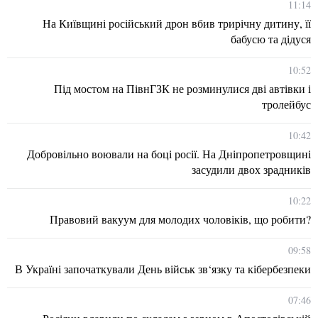
11:14
На Київщині російський дрон вбив трирічну дитину, її
бабусю та дідуся
10:52
Під мостом на ПівнГЗК не розминулися дві автівки і
тролейбус
10:42
Добровільно воювали на боці росії. На Дніпропетровщині
засудили двох зрадників
10:22
Правовий вакуум для молодих чоловіків, що робити?
09:58
В Україні започаткували День військ зв‘язку та кібербезпеки
07:46