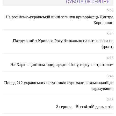
СУБОТА, 08 СЕРПНЯ
15:58
На російсько-українській війні загинув криворіжець Дмитро
Корнюшин
15:10
Патрульний з Кривого Рогу безжально палить ворога на
фронті
14:16
На Харківщині командир артдивізіону торгував тротилом
13:46
Понад 212 українських вступників отримали рекомендації до
зарахування
12:38
8 серпня – Всесвітній день котів