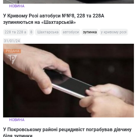
НОВИНА
У Кривому Розі автобуси №№8, 228 та 228А
зупиняються на «Шахтарській»
228 та 228 а
8
Шахтарська
автобуси
зупинка
у кривому розі
31/01/24
НОВИНА
У Покровському районі рецидивіст пограбував дівчину
біля зупинки