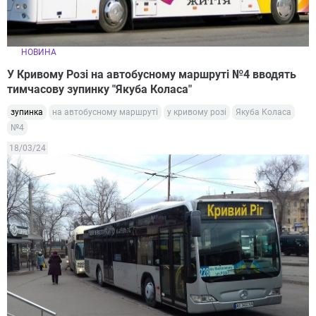
НОВИНА
У Кривому Розі на автобусному маршруті №4 вводять
тимчасову зупинку "Якуба Коласа"
зупинка
на автобусному маршруті
у кривому розі
Якуба Коласа
№4
18/03/24