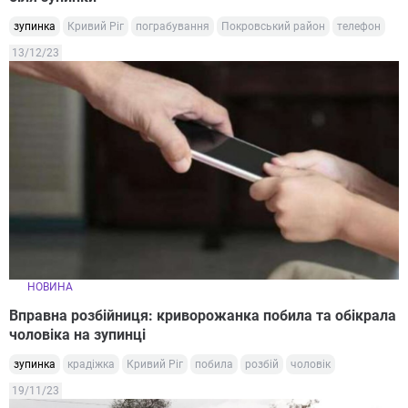
зупинка
Кривий Ріг
пограбування
Покровський район
телефон
13/12/23
НОВИНА
Вправна розбійниця: криворожанка побила та обікрала
чоловіка на зупинці
зупинка
крадіжка
Кривий Ріг
побила
розбій
чоловік
19/11/23