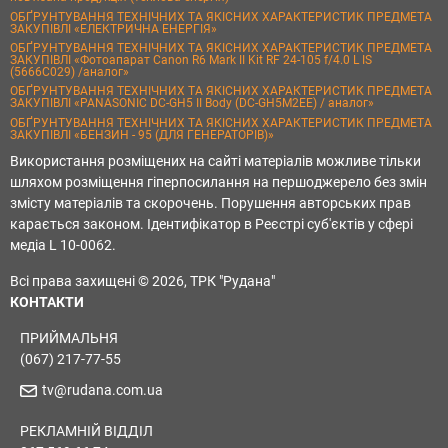
ОБҐРУНТУВАННЯ ТЕХНІЧНИХ ТА ЯКІСНИХ ХАРАКТЕРИСТИК ПРЕДМЕТА
ЗАКУПІВЛІ «ЕЛЕКТРИЧНА ЕНЕРГІЯ»
ОБҐРУНТУВАННЯ ТЕХНІЧНИХ ТА ЯКІСНИХ ХАРАКТЕРИСТИК ПРЕДМЕТА
ЗАКУПІВЛІ «Фотоапарат Canon R6 Mark II Kit RF 24-105 f/4.0 L IS
(5666C029) /аналог»
ОБҐРУНТУВАННЯ ТЕХНІЧНИХ ТА ЯКІСНИХ ХАРАКТЕРИСТИК ПРЕДМЕТА
ЗАКУПІВЛІ «PANASONIC DC-GH5 II Body (DC-GH5M2EE) / аналог»
ОБҐРУНТУВАННЯ ТЕХНІЧНИХ ТА ЯКІСНИХ ХАРАКТЕРИСТИК ПРЕДМЕТА
ЗАКУПІВЛІ «БЕНЗИН - 95 (ДЛЯ ГЕНЕРАТОРІВ)»
Використання розміщених на сайті матеріалів можливе тільки
шляхом розміщення гіперпосилання на першоджерело без змін
змісту матеріалів та скорочень. Порушення авторських прав
карається законом. Ідентифікатор в Реєстрі суб'єктів у сфері
медіа L 10-0062.
Всі права захищені © 2026, ТРК "Рудана"
КОНТАКТИ
ПРИЙМАЛЬНЯ
(067) 217-77-55
tv@rudana.com.ua
РЕКЛАМНІЙ ВІДДІЛ