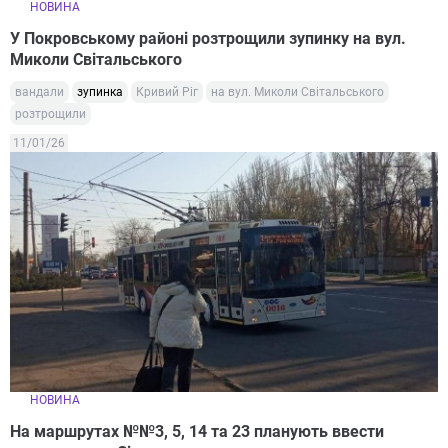
НОВИНА
У Покровському районі розтрощили зупинку на вул.
Миколи Світальського
вандали
зупинка
Кривий Ріг
на вул. Миколи Світальського
розтрощили
11/01/26
НОВИНА
На маршрутах №№3, 5, 14 та 23 планують ввести