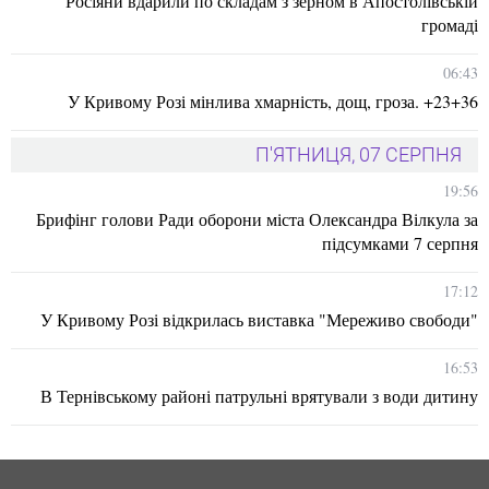
Росіяни вдарили по складам з зерном в Апостолівській
громаді
06:43
У Кривому Розі мінлива хмарність, дощ, гроза. +23+36
П'ЯТНИЦЯ, 07 СЕРПНЯ
19:56
Брифінг голови Ради оборони міста Олександра Вілкула за
підсумками 7 серпня
17:12
У Кривому Розі відкрилась виставка "Мереживо свободи"
16:53
В Тернівському районі патрульні врятували з води дитину