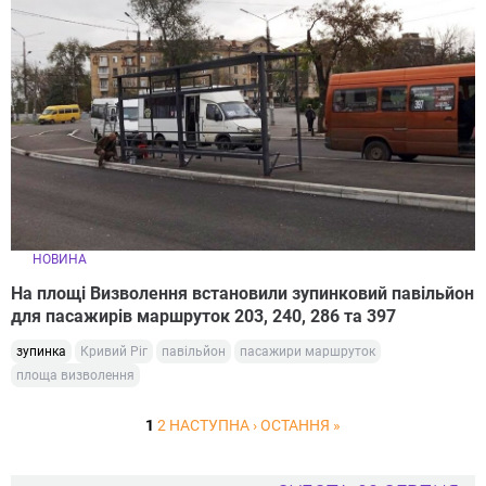
НОВИНА
На площі Визволення встановили зупинковий павільйон
для пасажирів маршруток 203, 240, 286 та 397
зупинка
Кривий Ріг
павільйон
пасажири маршруток
площа визволення
1
2
НАСТУПНА ›
ОСТАННЯ »