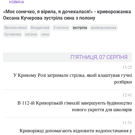
НОВИНА
«Моє сонечко, я вірила, я дочекалася!» - криворожанка
Оксана Кучерова зустріла сина з полону
Васильченко
Владислав
З полону
зустріла
криворожанка
Кучерова
оксана
сина
П'ЯТНИЦЯ, 07 СЕРПНЯ
13:25
У Кривому Розі затримали стрілка, який влаштував гучні
розбірки
12:41
В 112-ій Криворізькій гімназії завершують будівництво
нового укриття для школярів
11:51
Криворіжці допомагають відновити водопостачання у