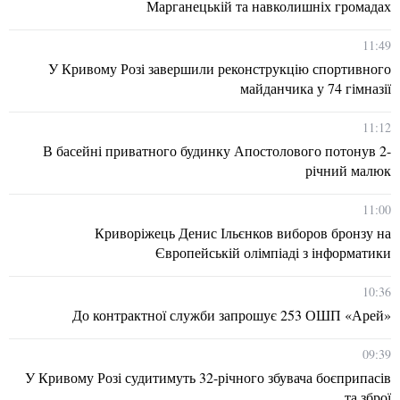
Марганецькій та навколишніх громадах
11:49
У Кривому Розі завершили реконструкцію спортивного
майданчика у 74 гімназії
11:12
В басейні приватного будинку Апостолового потонув 2-
річний малюк
11:00
Криворіжець Денис Ільєнков виборов бронзу на
Європейській олімпіаді з інформатики
10:36
До контрактної служби запрошує 253 ОШП «Арей»
09:39
У Кривому Розі судитимуть 32-річного збувача боєприпасів
та зброї