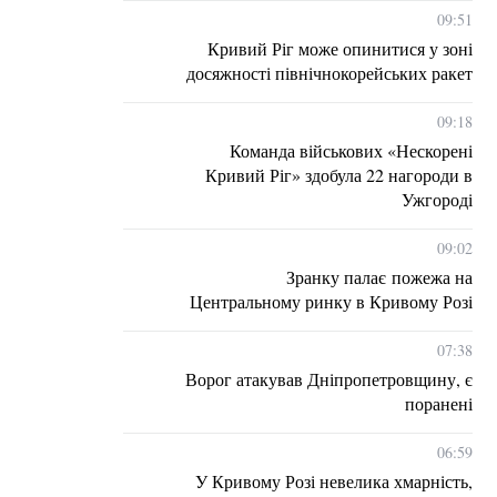
09:51
Кривий Ріг може опинитися у зоні
досяжності північнокорейських ракет
09:18
Команда військових «Нескорені
Кривий Ріг» здобула 22 нагороди в
Ужгороді
09:02
Зранку палає пожежа на
Центральному ринку в Кривому Розі
07:38
Ворог атакував Дніпропетровщину, є
поранені
06:59
У Кривому Розі невелика хмарність,