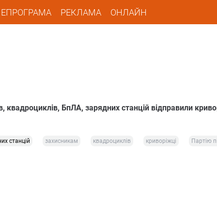
ЛЕПРОГРАМА
РЕКЛАМА
ОНЛАЙН
в, квадроциклів, БпЛА, зарядних станцій відправили криво
их станцій
захисникам
квадроциклів
криворіжці
Партію п