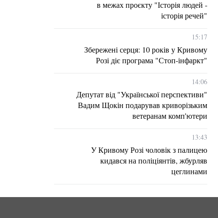
в межах проєкту "Історія людей -
історія речей"
15:17
Збережені серця: 10 років у Кривому
Розі діє програма "Стоп-інфаркт"
14:06
Депутат від "Української перспективи"
Вадим Щокін подарував криворізьким
ветеранам комп'ютери
13:43
У Кривому Розі чоловік з палицею
кидався на поліціянтів, жбурляв
цеглинами