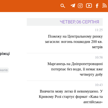
ЧЕТВЕР, 06 СЕРПНЯ
11:25
Пожежу на Центральному ринку
загасили: вогонь пошкодив 200 кв.
метрів
ріжці
10:58
Марганець на Дніпропетровщині
потерпає без води, її немає вже
ікапів
четверту добу
10:43
Вивчити мову легко й невимушено. У
Кривому Розі стартує формат «Кава та
англійська»