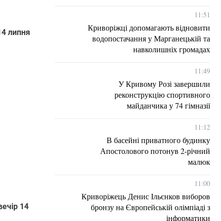
11:51
Криворіжці допомагають відновити
14 липня
водопостачання у Марганецькій та
навколишніх громадах
11:49
У Кривому Розі завершили
реконструкцію спортивного
майданчика у 74 гімназії
11:12
В басейні приватного будинку
Апостолового потонув 2-річний
малюк
11:00
Криворіжець Денис Ільєнков виборов
бронзу на Європейській олімпіаді з
вечір 14
інформатики