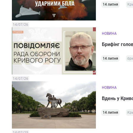
14 липня
Кри
14/07/26
НОВИНА
Брифінг голо
14 липня
бри
14/07/26
НОВИНА
Вдень у Криво
14 липня
Кри
14/07/25