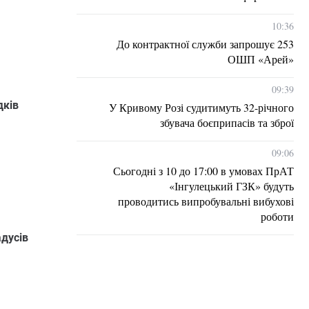
10:36
До контрактної служби запрошує 253
ОШП «Арей»
09:39
дків
У Кривому Розі судитимуть 32-річного
збувача боєприпасів та зброї
09:06
Сьогодні з 10 до 17:00 в умовах ПрАТ
«Інгулецький ГЗК» будуть
проводитись випробувальні вибухові
роботи
адусів