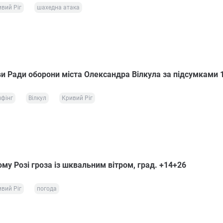
вий Ріг
шахедна атака
ви Ради оборони міста Олександра Вілкула за підсумками 
фінг
Вілкул
Кривий Ріг
му Розі гроза із шквальним вітром, град. +14+26
вий Ріг
погода