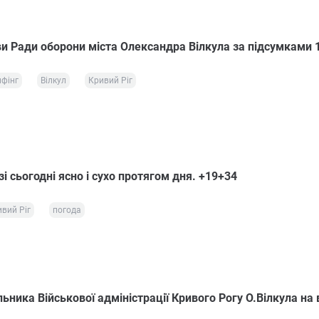
ви Ради оборони міста Олександра Вілкула за підсумками 
фінг
Вілкул
Кривий Ріг
і сьогодні ясно і сухо протягом дня. +19+34
вий Ріг
погода
ьника Військової адміністрації Кривого Рогу О.Вілкула на 