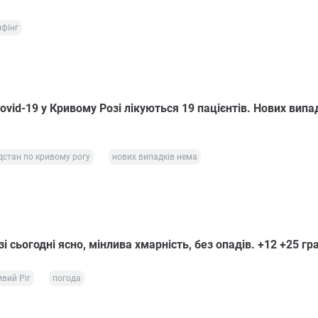
фінг
ovid-19 у Кривому Розі лікуються 19 пацієнтів. Нових випа
дстан по кривому рогу
нових випадків нема
і сьогодні ясно, мінлива хмарність, без опадів. +12 +25 гр
вий Ріг
погода