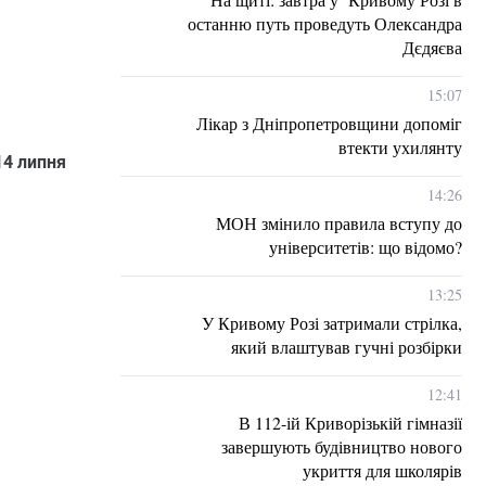
останню путь проведуть Олександра
Дєдяєва
15:07
Лікар з Дніпропетровщини допоміг
втекти ухилянту
14 липня
14:26
МОН змінило правила вступу до
університетів: що відомо?
13:25
У Кривому Розі затримали стрілка,
який влаштував гучні розбірки
12:41
В 112-ій Криворізькій гімназії
завершують будівництво нового
укриття для школярів