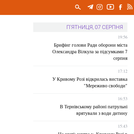
П'ЯТНИЦЯ, 07 СЕРПНЯ
19:56
Брифінг голови Ради оборони міста
Олександра Вілкула за підсумками 7
серпня
17:12
У Кривому Розі відкрилась виставка
"Мереживо свободи"
16:53
В Тернівському районі патрульні
врятували з води дитину
15:43
На щиті: завтра у Кривому Розі в