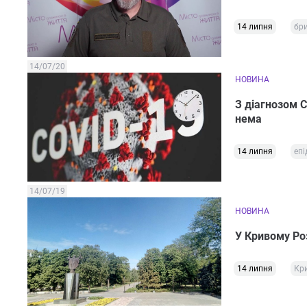
14 липня
бри
14/07/20
НОВИНА
З діагнозом C
нема
14 липня
епі
14/07/19
НОВИНА
У Кривому Роз
14 липня
Кри