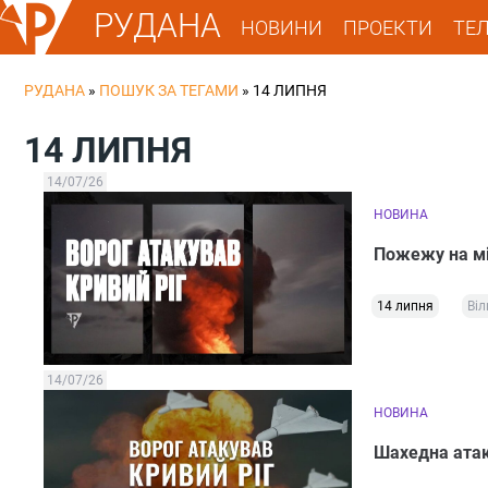
РУДАНА
НОВИНИ
ПРОЕКТИ
ТЕ
РУДАНА
»
ПОШУК ЗА ТЕГАМИ
»
14 ЛИПНЯ
14 ЛИПНЯ
14/07/26
НОВИНА
Пожежу на мі
14 липня
Віл
14/07/26
НОВИНА
Шахедна атак