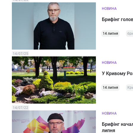
НОВИНА
Брифінг голо
14 липня
бри
14/07/25
НОВИНА
У Кривому Роз
14 липня
Кри
14/07/22
НОВИНА
Брифінг начал
липня