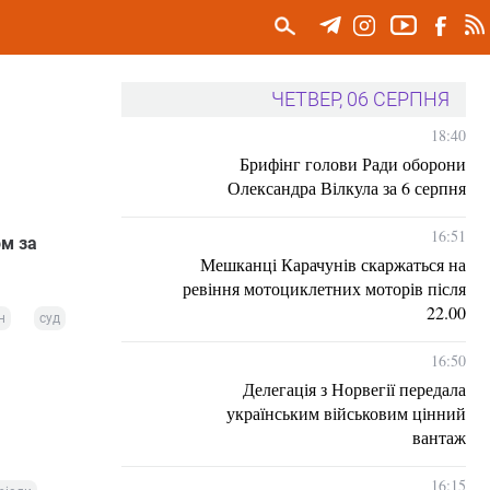
ЧЕТВЕР, 06 СЕРПНЯ
18:40
Брифінг голови Ради оборони
Олександра Вілкула за 6 серпня
16:51
ом за
Мешканці Карачунів скаржаться на
ревіння мотоциклетних моторів після
22.00
н
суд
16:50
Делегація з Норвегії передала
українським військовим цінний
вантаж
16:15