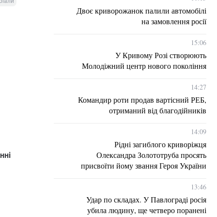
ріали
Двоє криворожанок палили автомобілі
на замовлення росії
15:06
У Кривому Розі створюють
Молодіжний центр нового покоління
14:27
Командир роти продав вартісний РЕБ,
отриманий від благодійників
14:09
Рідні загиблого криворіжця
Олександра Золототруба просять
нні
присвоїти йому звання Героя України
13:46
Удар по складах. У Павлограді росія
убила людину, ще четверо поранені