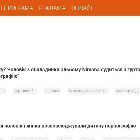
ЛЕПРОГРАМА
РЕКЛАМА
ОНЛАЙН
у? Чоловік з обкладинки альбому Nirvana судиться з гурт
ографію"
фія
курт кобейн
нірвана
оголене дитяче фото
спенсер елде
зі чоловік і жінка розповсюджували дитячу порнографію