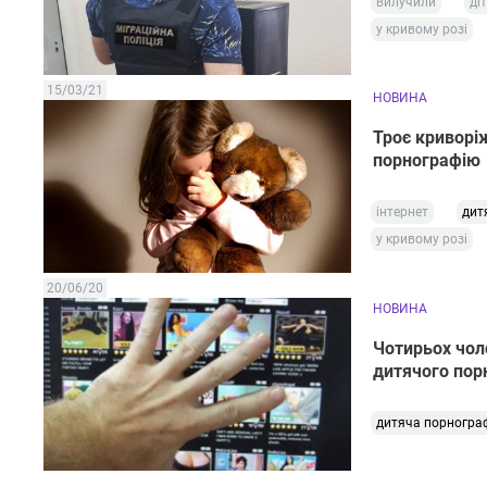
вилучили
ді
у кривому розі
15/03/21
НОВИНА
Троє криворі
порнографію
інтернет
дит
у кривому розі
20/06/20
НОВИНА
Чотирьох чол
дитячого пор
дитяча порногра