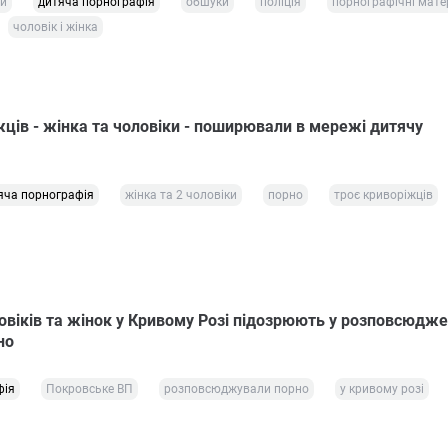
ти
дитяча порнографія
обшуки
поліція
порнографічні мате
чоловік і жінка
жців - жінка та чоловіки - поширювали в мережі дитячу
яча порнографія
жінка та 2 чоловіки
порно
троє криворіжців
овіків та жінок у Кривому Розі підозрюють у розповсюдже
но
фія
Покровське ВП
розповсюджували порно
у кривому розі