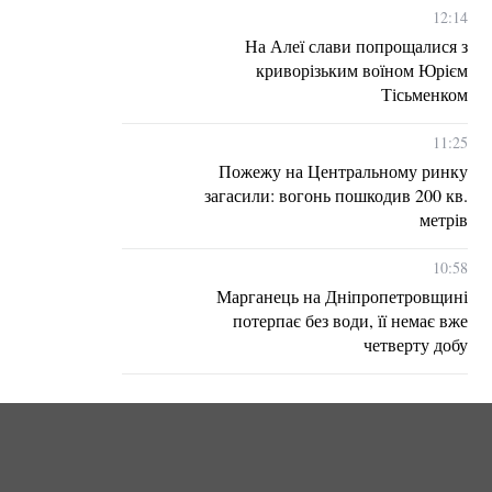
12:14
На Алеї слави попрощалися з
криворізьким воїном Юрієм
Тісьменком
11:25
Пожежу на Центральному ринку
загасили: вогонь пошкодив 200 кв.
метрів
10:58
Марганець на Дніпропетровщині
потерпає без води, її немає вже
четверту добу