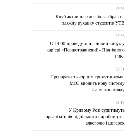
13:38
Клуб активного дозвілля зібрав на
пляжну руханку студентів УТВ
12:56
О 14.00 проведуть плановий вибух у
кар’єрі «Першотравневий» Північного
ГЗК
12:31
Препарати з «чорним трикутником»:
МОЗ вводить нову систему
фармаконагляду
12:18
У Кривому Розі судитимуть
організаторів підпільного виробництва
алкоголю і цигарок