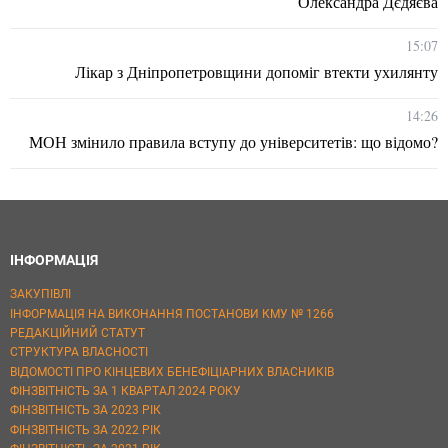
Олександра Дєдяєва
15:07
Лікар з Дніпропетровщини допоміг втекти ухилянту
14:26
МОН змінило правила вступу до університетів: що відомо?
ІНФОРМАЦІЯ
ЗАКУПІВЛІ
ІНФОРМАЦІЯ НА ВИКОНАННЯ ПОСТАНОВИ КМУ № 1266
РЕДАКЦІЙНИЙ СТАТУТ
СТРУКТУРА ВЛАСНОСТІ
ВІДОМОСТІ ПРО КІНЦЕВИХ БЕНЕФІЦІАРНИХ ВЛАСНИКІВ
ФІНЗВІТНІСТЬ ЗА 1 КВАРТАЛ 2024 РОКУ
ФІНЗВІТНІСТЬ ЗА 2023 РІК
ФІНЗВІТНІСТЬ ЗА 2022 РІК