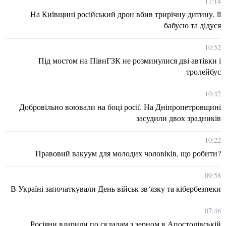
11:14
На Київщині російський дрон вбив трирічну дитину, її
бабусю та дідуся
10:52
Під мостом на ПівнГЗК не розминулися дві автівки і
тролейбус
10:42
Добровільно воювали на боці росії. На Дніпропетровщині
засудили двох зрадників
10:22
Правовий вакуум для молодих чоловіків, що робити?
09:58
В Україні започаткували День військ зв‘язку та кібербезпеки
07:46
Росіяни вдарили по складам з зерном в Апостолівській