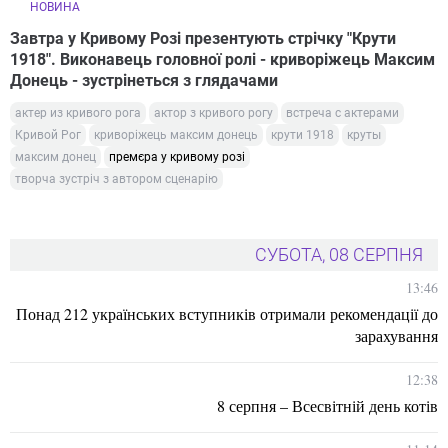
НОВИНА
Завтра у Кривому Розі презентують стрічку "Крути
1918". Виконавець головної ролі - криворіжець Максим
Донець - зустрінеться з глядачами
актер из кривого рога
актор з кривого рогу
встреча с актерами
Кривой Рог
криворіжець максим донець
крути 1918
круты
максим донец
премєра у кривому розі
творча зустріч з автором сценарію
СУБОТА, 08 СЕРПНЯ
13:46
Понад 212 українських вступників отримали рекомендації до
зарахування
12:38
8 серпня – Всесвітній день котів