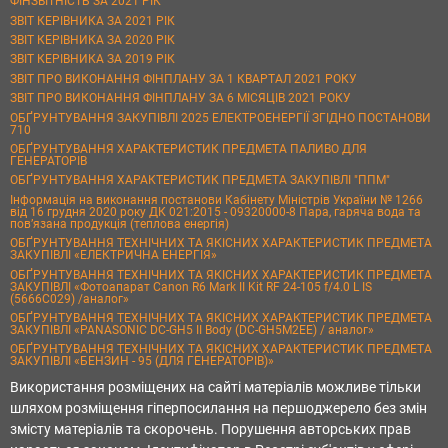
ФІНЗВІТНІСТЬ ЗА 2021 РІК
ЗВІТ КЕРІВНИКА ЗА 2021 РІК
ЗВІТ КЕРІВНИКА ЗА 2020 РІК
ЗВІТ КЕРІВНИКА ЗА 2019 РІК
ЗВІТ ПРО ВИКОНАННЯ ФІНПЛАНУ ЗА 1 КВАРТАЛ 2021 РОКУ
ЗВІТ ПРО ВИКОНАННЯ ФІНПЛАНУ ЗА 6 МІСЯЦІВ 2021 РОКУ
ОБҐРУНТУВАННЯ ЗАКУПІВЛІ 2025 ЕЛЕКТРОЕНЕРГІЇ ЗГІДНО ПОСТАНОВИ
710
ОБҐРУНТУВАННЯ ХАРАКТЕРИСТИК ПРЕДМЕТА ПАЛИВО ДЛЯ
ГЕНЕРАТОРІВ
ОБҐРУНТУВАННЯ ХАРАКТЕРИСТИК ПРЕДМЕТА ЗАКУПІВЛІ "ППМ"
Інформація на виконання постанови Кабінету Міністрів України № 1266
від 16 грудня 2020 року ДК 021:2015 - 09320000-8 Пара, гаряча вода та
пов’язана продукція (теплова енергія)
ОБҐРУНТУВАННЯ ТЕХНІЧНИХ ТА ЯКІСНИХ ХАРАКТЕРИСТИК ПРЕДМЕТА
ЗАКУПІВЛІ «ЕЛЕКТРИЧНА ЕНЕРГІЯ»
ОБҐРУНТУВАННЯ ТЕХНІЧНИХ ТА ЯКІСНИХ ХАРАКТЕРИСТИК ПРЕДМЕТА
ЗАКУПІВЛІ «Фотоапарат Canon R6 Mark II Kit RF 24-105 f/4.0 L IS
(5666C029) /аналог»
ОБҐРУНТУВАННЯ ТЕХНІЧНИХ ТА ЯКІСНИХ ХАРАКТЕРИСТИК ПРЕДМЕТА
ЗАКУПІВЛІ «PANASONIC DC-GH5 II Body (DC-GH5M2EE) / аналог»
ОБҐРУНТУВАННЯ ТЕХНІЧНИХ ТА ЯКІСНИХ ХАРАКТЕРИСТИК ПРЕДМЕТА
ЗАКУПІВЛІ «БЕНЗИН - 95 (ДЛЯ ГЕНЕРАТОРІВ)»
Використання розміщених на сайті матеріалів можливе тільки
шляхом розміщення гіперпосилання на першоджерело без змін
змісту матеріалів та скорочень. Порушення авторських прав