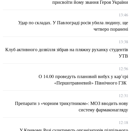
присвоїти йому звання Героя України
13:46
Удар по складах. У Павлограді росія убила людину, ще
четверо поранені
13:38
Клуб активного дозвілля зібрав на пляжну руханку студентів
УТВ
12:56
О 14.00 проведуть плановий вибух у кар’єрі
«Першотравневий» Північного ГЗК
12:31
Препарати з «чорним трикутником»: МОЗ вводить нову
систему фармаконагляду
12:18
У Кривому Розі судитимуть організаторів підпільного