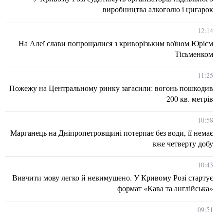
виробництва алкоголю і цигарок
12:14
На Алеї слави попрощалися з криворізьким воїном Юрієм
Тісьменком
11:25
Пожежу на Центральному ринку загасили: вогонь пошкодив
200 кв. метрів
10:58
Марганець на Дніпропетровщині потерпає без води, її немає
вже четверту добу
10:43
Вивчити мову легко й невимушено. У Кривому Розі стартує
формат «Кава та англійська»
09:51