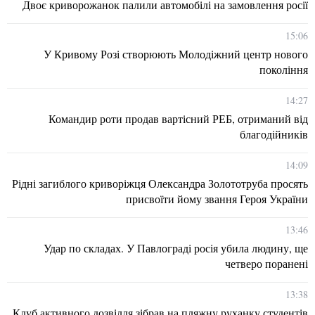
Двоє криворожанок палили автомобілі на замовлення росії
15:06
У Кривому Розі створюють Молодіжний центр нового
покоління
14:27
Командир роти продав вартісний РЕБ, отриманий від
благодійників
14:09
Рідні загиблого криворіжця Олександра Золототруба просять
присвоїти йому звання Героя України
13:46
Удар по складах. У Павлограді росія убила людину, ще
четверо поранені
13:38
Клуб активного дозвілля зібрав на пляжну руханку студентів