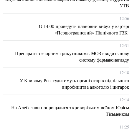
УТВ
12:56
О 14.00 проведуть плановий вибух у кар’єрі
«Першотравневий» Північного ГЗК
12:31
Препарати з «чорним трикутником»: МОЗ вводить нову
систему фармаконагляду
12:18
У Кривому Розі судитимуть організаторів підпільного
виробництва алкоголю і цигарок
12:14
На Алеї слави попрощалися з криворізьким воїном Юрієм
Тісьменком
11:25