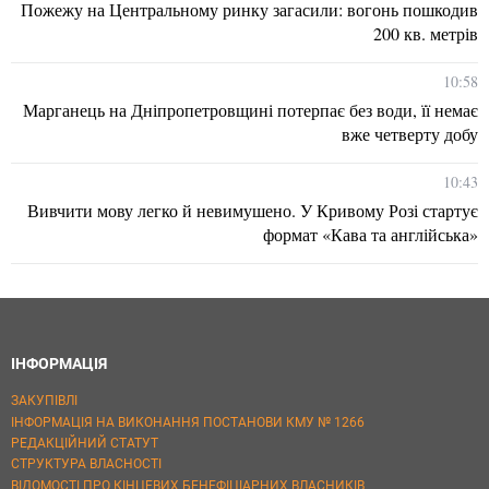
Пожежу на Центральному ринку загасили: вогонь пошкодив
200 кв. метрів
10:58
Марганець на Дніпропетровщині потерпає без води, її немає
вже четверту добу
10:43
Вивчити мову легко й невимушено. У Кривому Розі стартує
формат «Кава та англійська»
ІНФОРМАЦІЯ
ЗАКУПІВЛІ
ІНФОРМАЦІЯ НА ВИКОНАННЯ ПОСТАНОВИ КМУ № 1266
РЕДАКЦІЙНИЙ СТАТУТ
СТРУКТУРА ВЛАСНОСТІ
ВІДОМОСТІ ПРО КІНЦЕВИХ БЕНЕФІЦІАРНИХ ВЛАСНИКІВ