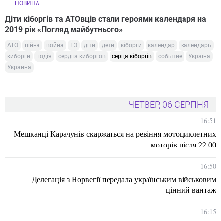
НОВИНА
Діти кіборгів та АТОвців стали героями календаря на
2019 рік «Погляд майбутнього»
АТО
війна
война
ГО
діти
дети
кіборги
календар
календарь
киборги
подія
сердца киборгов
серця кіборгів
событие
Україна
Украина
ЧЕТВЕР, 06 СЕРПНЯ
16:51
Мешканці Карачунів скаржаться на ревіння мотоциклетних
моторів після 22.00
16:50
Делегація з Норвегії передала українським військовим
цінний вантаж
16:15