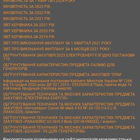
ФІНЗВІТНІСТЬ ЗА 1 КВАРТАЛ 2024 РОКУ
ФІНЗВІТНІСТЬ ЗА 2023 РІК
ФІНЗВІТНІСТЬ ЗА 2022 РІК
ФІНЗВІТНІСТЬ ЗА 2021 РІК
ЗВІТ КЕРІВНИКА ЗА 2021 РІК
ЗВІТ КЕРІВНИКА ЗА 2020 РІК
ЗВІТ КЕРІВНИКА ЗА 2019 РІК
ЗВІТ ПРО ВИКОНАННЯ ФІНПЛАНУ ЗА 1 КВАРТАЛ 2021 РОКУ
ЗВІТ ПРО ВИКОНАННЯ ФІНПЛАНУ ЗА 6 МІСЯЦІВ 2021 РОКУ
ОБҐРУНТУВАННЯ ЗАКУПІВЛІ 2025 ЕЛЕКТРОЕНЕРГІЇ ЗГІДНО ПОСТАНОВИ
710
ОБҐРУНТУВАННЯ ХАРАКТЕРИСТИК ПРЕДМЕТА ПАЛИВО ДЛЯ
ГЕНЕРАТОРІВ
ОБҐРУНТУВАННЯ ХАРАКТЕРИСТИК ПРЕДМЕТА ЗАКУПІВЛІ "ППМ"
Інформація на виконання постанови Кабінету Міністрів України № 1266
від 16 грудня 2020 року ДК 021:2015 - 09320000-8 Пара, гаряча вода та
пов’язана продукція (теплова енергія)
ОБҐРУНТУВАННЯ ТЕХНІЧНИХ ТА ЯКІСНИХ ХАРАКТЕРИСТИК ПРЕДМЕТА
ЗАКУПІВЛІ «ЕЛЕКТРИЧНА ЕНЕРГІЯ»
ОБҐРУНТУВАННЯ ТЕХНІЧНИХ ТА ЯКІСНИХ ХАРАКТЕРИСТИК ПРЕДМЕТА
ЗАКУПІВЛІ «Фотоапарат Canon R6 Mark II Kit RF 24-105 f/4.0 L IS
(5666C029) /аналог»
ОБҐРУНТУВАННЯ ТЕХНІЧНИХ ТА ЯКІСНИХ ХАРАКТЕРИСТИК ПРЕДМЕТА
ЗАКУПІВЛІ «PANASONIC DC-GH5 II Body (DC-GH5M2EE) / аналог»
ОБҐРУНТУВАННЯ ТЕХНІЧНИХ ТА ЯКІСНИХ ХАРАКТЕРИСТИК ПРЕДМЕТА
ЗАКУПІВЛІ «БЕНЗИН - 95 (ДЛЯ ГЕНЕРАТОРІВ)»
Використання розміщених на сайті матеріалів можливе тільки