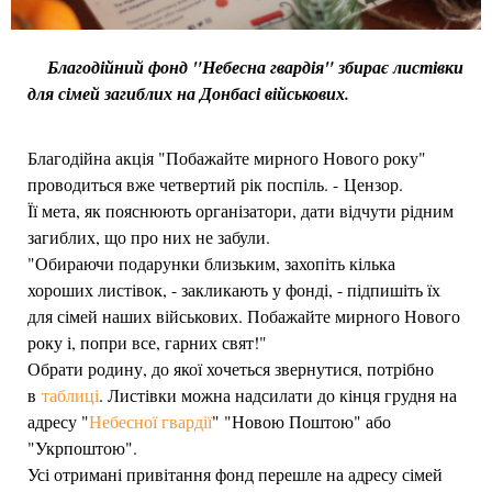
Благодійний фонд "Небесна гвардія" збирає листівки
для сімей загиблих на Донбасі військових.
Благодійна акція "Побажайте мирного Нового року"
проводиться вже четвертий рік поспіль. - Цензор.
Її мета, як пояснюють організатори, дати відчути рідним
загиблих, що про них не забули.
"Обираючи подарунки близьким, захопіть кілька
хороших листівок, - закликають у фонді, - підпишіть їх
для сімей наших військових. Побажайте мирного Нового
року і, попри все, гарних свят!"
Обрати родину, до якої хочеться звернутися, потрібно
в
таблиці
. Листівки можна надсилати до кінця грудня на
адресу "
Небесної гвардії
" "Новою Поштою" або
"Укрпоштою".
Усі отримані привітання фонд перешле на адресу сімей