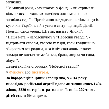
загиблих.
"За минулі роки, - зазначають у фонді, - ми отримали
кілька тисяч вітальних листівок для сімей наших
загиблих героїв. Привітання надходили не тільки з усіх
куточків України, а й з усього світу - Ірландії, Данії,
Польщі, Сполучених Штатів, навіть з Японії".
"Наша мета, - наголошують у "Небесній гвардії", -
підтримати словом, увагою їх у дні, коли традиційно
збирається вся родина, а за їхнім святковим столом
завжди не вистачатиме батька, брата, дядька чи сина,
дідуся".
Деталі акції на сторінках "Небесної гвардії"
у
Фейсбук
або
Інстаграм
.
За інформацією Ірини Геращенко, з 2014 року
внаслідок російської агресії вдовами залишились 1404
жінок, 2220 матерів втратили свої синів, 229 тисяч
дітей стали біженцями.