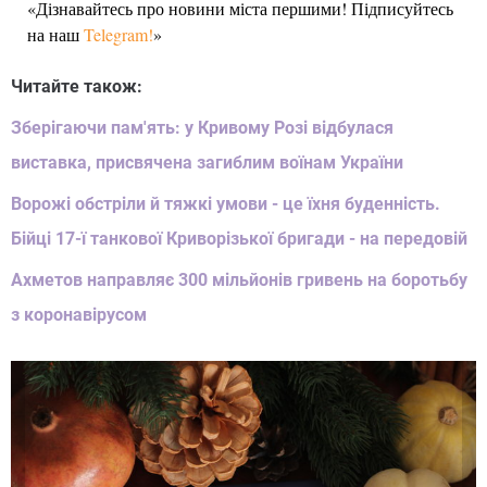
«Дізнавайтесь про новини міста першими! Підписуйтесь
на наш
Telegram!
»
Читайте також:
Зберігаючи пам'ять: у Кривому Розі відбулася
виставка, присвячена загиблим воїнам України
Ворожі обстріли й тяжкі умови - це їхня буденність.
Бійці 17-ї танкової Криворізької бригади - на передовій
Ахметов направляє 300 мільйонів гривень на боротьбу
з коронавірусом