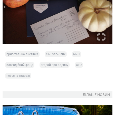
привітальна листівка
сімї загиблих
бійці
благодійний фонд
згадай про родину
АТО
небесна гвардія
БІЛЬШЕ НОВИН