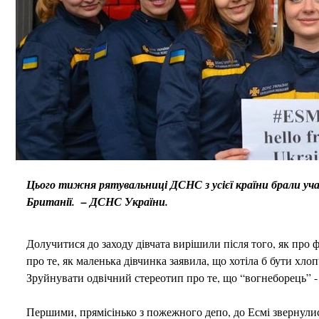
Цього тижня рятувальниці ДСНС з усієї країни брали уча
Британії. – ДСНС України.
Долучитися до заходу дівчата вирішили після того, як про
про те, як маленька дівчинка заявила, що хотіла б бути хл
Зруйнувати одвічний стереотип про те, що “вогнеборець” - 
Першими, прямісінько з пожежного депо, до Есмі звернулис