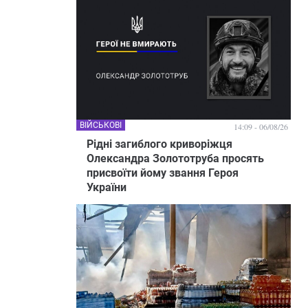
ВІЙСЬКОВІ
14:09 - 06/08/26
Рідні загиблого криворіжця
Олександра Золототруба просять
присвоїти йому звання Героя
України