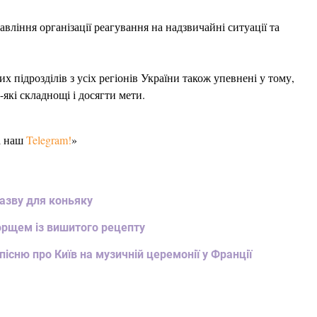
вління організації реагування на надзвичайні ситуації та
х підрозділів з усіх регіонів України також упевнені у тому,
які складнощі і досягти мети.
а наш
Telegram!
»
назву для коньяку
борщем із вишитого рецепту
пісню про Київ на музичній церемонії у Франції