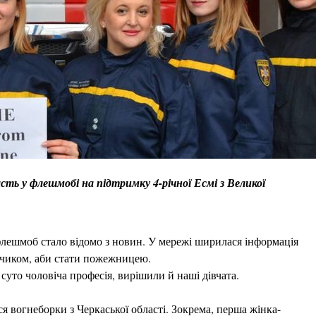
сть у флешмобі на підтримку 4-річної Есмі з Великої
 флешмоб стало відомо з новин. У мережі ширилася інформація
опчиком, аби стати пожежницею.
суто чоловіча професія, вирішили й наші дівчата.
я вогнеборки з Черкаської області. Зокрема, перша жінка-