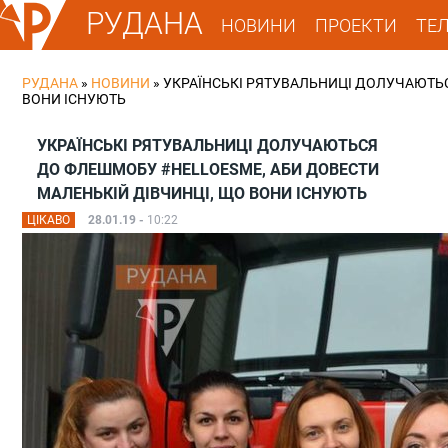
РУДАНА
НОВИНИ
ПРОЕКТИ
ТЕ
РУДАНА
»
НОВИНИ
»
УКРАЇНCЬКІ РЯТУВАЛЬНИЦІ ДОЛУЧАЮТЬС
ВОНИ ІСНУЮТЬ
УКРАЇНCЬКІ РЯТУВАЛЬНИЦІ ДОЛУЧАЮТЬСЯ
ДО ФЛЕШМОБУ #HELLOESME, АБИ ДОВЕСТИ
МАЛЕНЬКІЙ ДІВЧИНЦІ, ЩО ВОНИ ІСНУЮТЬ
ЦІКАВО
28.01.19 -
10:22