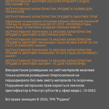
ОБҐРУНТУВАННЯ ЗАКУПІВЛІ 2025 ЕЛЕКТРОЕНЕРГІЇ ЗГІДНО
ПОСТАНОВИ 710
ОБҐРУНТУВАННЯ ХАРАКТЕРИСТИК ПРЕДМЕТА ПАЛИВО ДЛЯ
ГЕНЕРАТОРІВ
ОБҐРУНТУВАННЯ ХАРАКТЕРИСТИК ПРЕДМЕТА ЗАКУПІВЛІ "ППМ"
Інформація на виконання постанови Кабінету Міністрів України №
1266 від 16 грудня 2020 року ДК 021:2015 - 09320000-8 Пара,
гаряча вода та пов’язана продукція (теплова енергія)
ОБҐРУНТУВАННЯ ТЕХНІЧНИХ ТА ЯКІСНИХ ХАРАКТЕРИСТИК
ПРЕДМЕТА ЗАКУПІВЛІ «ЕЛЕКТРИЧНА ЕНЕРГІЯ»
ОБҐРУНТУВАННЯ ТЕХНІЧНИХ ТА ЯКІСНИХ ХАРАКТЕРИСТИК
ПРЕДМЕТА ЗАКУПІВЛІ «Фотоапарат Canon R6 Mark II Kit RF 24-105
f/4.0 L IS (5666C029) /аналог»
ОБҐРУНТУВАННЯ ТЕХНІЧНИХ ТА ЯКІСНИХ ХАРАКТЕРИСТИК
ПРЕДМЕТА ЗАКУПІВЛІ «PANASONIC DC-GH5 II Body (DC-GH5M2EE) /
аналог»
ОБҐРУНТУВАННЯ ТЕХНІЧНИХ ТА ЯКІСНИХ ХАРАКТЕРИСТИК
ПРЕДМЕТА ЗАКУПІВЛІ «БЕНЗИН - 95 (ДЛЯ ГЕНЕРАТОРІВ)»
Використання розміщених на сайті матеріалів можливе
тільки шляхом розміщення гіперпосилання на
першоджерело без змін змісту матеріалів та скорочень.
Порушення авторських прав карається законом.
Ідентифікатор в Реєстрі суб'єктів у сфері медіа L 10-0062.
Всі права захищені © 2026, ТРК "Рудана"