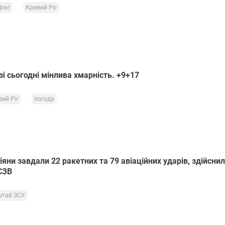
фінг
Кривий Ріг
і сьогодні мінлива хмарність. +9+17
ий Ріг
погода
іяни завдали 22 ракетних та 79 авіаційних ударів, здійснил
РСЗВ
штаб ЗСУ