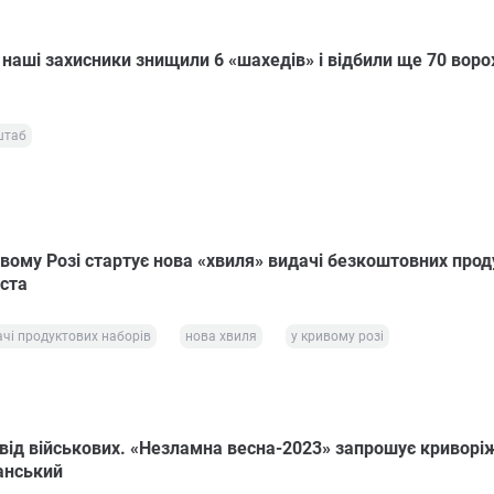
 наші захисники знищили 6 «шахедів» і відбили ще 70 вор
штаб
ивому Розі стартує нова «хвиля» видачі безкоштовних про
іста
чі продуктових наборів
нова хвиля
у кривому розі
 від військових. «Незламна весна-2023» запрошує криворі
анський