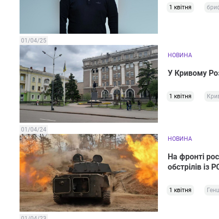
1 квітня
бри
01/04/25
НОВИНА
У Кривому Роз
1 квітня
Крив
01/04/24
НОВИНА
На фронті рос
обстрілів із 
1 квітня
Ген
01/04/23