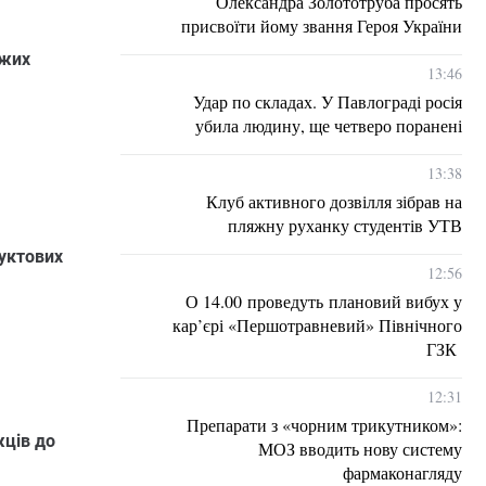
Олександра Золототруба просять
присвоїти йому звання Героя України
ожих
13:46
Удар по складах. У Павлограді росія
убила людину, ще четверо поранені
13:38
Клуб активного дозвілля зібрав на
пляжну руханку студентів УТВ
дуктових
12:56
О 14.00 проведуть плановий вибух у
кар’єрі «Першотравневий» Північного
ГЗК
12:31
Препарати з «чорним трикутником»:
жців до
МОЗ вводить нову систему
фармаконагляду