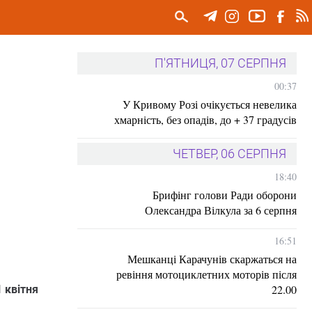
П'ЯТНИЦЯ, 07 СЕРПНЯ
00:37
У Кривому Розі очікується невелика
хмарність, без опадів, до + 37 градусів
ЧЕТВЕР, 06 СЕРПНЯ
18:40
Брифінг голови Ради оборони
Олександра Вілкула за 6 серпня
16:51
Мешканці Карачунів скаржаться на
ревіння мотоциклетних моторів після
22.00
 квітня