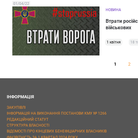
01/04/22
НОВИНА
Втрати російс
військових
1 квітня
18 т
1
2
ІНФОРМАЦІЯ
ЗАКУПІВЛІ
ІНФОРМАЦІЯ НА ВИКОНАННЯ ПОСТАНОВИ КМУ № 1266
РЕДАКЦІЙНИЙ СТАТУТ
СТРУКТУРА ВЛАСНОСТІ
ВІДОМОСТІ ПРО КІНЦЕВИХ БЕНЕФІЦІАРНИХ ВЛАСНИКІВ
ФІНЗВІТНІСТЬ ЗА 1 КВАРТАЛ 2024 РОКУ