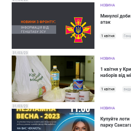
НОВИНА
Минулої доби
атак
1 квітня
Ген
31/03/23
НОВИНА
1 квітня у Кр
наборів від м
1 квітня
вида
31/03/23
НОВИНА
Купуйте лоти
парку Саксаг