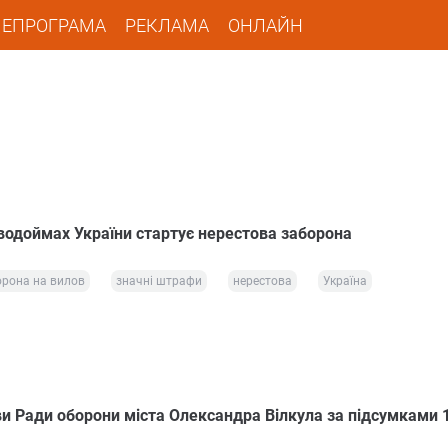
ЛЕПРОГРАМА
РЕКЛАМА
ОНЛАЙН
 водоймах України стартує нерестова заборона
орона на вилов
значні штрафи
нерестова
Україна
и Ради оборони міста Олександра Вілкула за підсумками 1