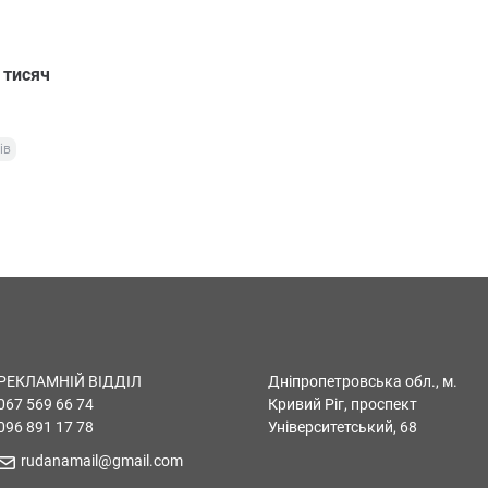
 тисяч
ів
РЕКЛАМНІЙ ВІДДІЛ
Дніпропетровська обл., м.
067 569 66 74
Кривий Ріг, проспект
096 891 17 78
Університетський, 68
rudanamail@gmail.com