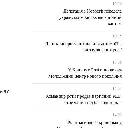
16:50
Делегація з Норвегії передала
українським військовим цінний
вантаж
16:15
Двоє криворожанок палили автомобілі
на замовлення росії
15:06
У Кривому Розі створюють
Молодіжний центр нового покоління
14:27
и 97
Командир роти продав вартісний РЕБ,
отриманий від благодійників
14:09
Рідні загиблого криворіжця