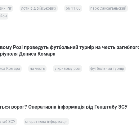
ий Ріг
лоти від військових
об 11.00
парк Саксаганьский
айон
ивому Розі проведуть футбольний турнір на честь загиблог
ріуполя Дениса Комара
иса Комара
на честь
у кривому розі
футбольний турнір
ється ворог? Оперативна інформація від Генштабу ЗСУ
штаб ЗСУ
оперативна інформація