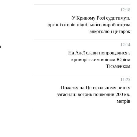
12:18
У Кривому Розі судитимуть
організаторів підпільного виробництва
алкоголю і цигарок
12:14
о
На Алеї слави попрощалися з
криворізьким воїном Юрієм
Тісьменком
11:25
Пожежу на Центральному ринку
загасили: вогонь пошкодив 200 кв.
метрів