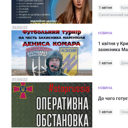
1 квітня
Крив
Саксаганський р
30/03/23
НОВИНА
1 квітня у Кр
захисника Ма
1 квітня
Ден
01/04/22
НОВИНА
До чого готу
1 квітня
Ген