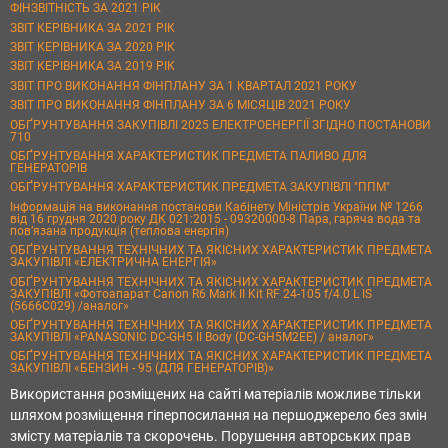
ФІНЗВІТНІСТЬ ЗА 2021 РІК
ЗВІТ КЕРІВНИКА ЗА 2021 РІК
ЗВІТ КЕРІВНИКА ЗА 2020 РІК
ЗВІТ КЕРІВНИКА ЗА 2019 РІК
ЗВІТ ПРО ВИКОНАННЯ ФІНПЛАНУ ЗА 1 КВАРТАЛ 2021 РОКУ
ЗВІТ ПРО ВИКОНАННЯ ФІНПЛАНУ ЗА 6 МІСЯЦІВ 2021 РОКУ
ОБҐРУНТУВАННЯ ЗАКУПІВЛІ 2025 ЕЛЕКТРОЕНЕРГІЇ ЗГІДНО ПОСТАНОВИ
710
ОБҐРУНТУВАННЯ ХАРАКТЕРИСТИК ПРЕДМЕТА ПАЛИВО ДЛЯ
ГЕНЕРАТОРІВ
ОБҐРУНТУВАННЯ ХАРАКТЕРИСТИК ПРЕДМЕТА ЗАКУПІВЛІ "ППМ"
Інформація на виконання постанови Кабінету Міністрів України № 1266
від 16 грудня 2020 року ДК 021:2015 - 09320000-8 Пара, гаряча вода та
пов’язана продукція (теплова енергія)
ОБҐРУНТУВАННЯ ТЕХНІЧНИХ ТА ЯКІСНИХ ХАРАКТЕРИСТИК ПРЕДМЕТА
ЗАКУПІВЛІ «ЕЛЕКТРИЧНА ЕНЕРГІЯ»
ОБҐРУНТУВАННЯ ТЕХНІЧНИХ ТА ЯКІСНИХ ХАРАКТЕРИСТИК ПРЕДМЕТА
ЗАКУПІВЛІ «Фотоапарат Canon R6 Mark II Kit RF 24-105 f/4.0 L IS
(5666C029) /аналог»
ОБҐРУНТУВАННЯ ТЕХНІЧНИХ ТА ЯКІСНИХ ХАРАКТЕРИСТИК ПРЕДМЕТА
ЗАКУПІВЛІ «PANASONIC DC-GH5 II Body (DC-GH5M2EE) / аналог»
ОБҐРУНТУВАННЯ ТЕХНІЧНИХ ТА ЯКІСНИХ ХАРАКТЕРИСТИК ПРЕДМЕТА
ЗАКУПІВЛІ «БЕНЗИН - 95 (ДЛЯ ГЕНЕРАТОРІВ)»
Використання розміщених на сайті матеріалів можливе тільки
шляхом розміщення гіперпосилання на першоджерело без змін
змісту матеріалів та скорочень. Порушення авторських прав