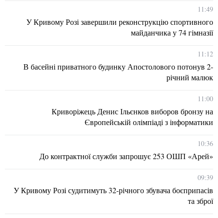
11:49
У Кривому Розі завершили реконструкцію спортивного
майданчика у 74 гімназії
11:12
В басейні приватного будинку Апостолового потонув 2-
річний малюк
11:00
Криворіжець Денис Ільєнков виборов бронзу на
Європейській олімпіаді з інформатики
10:36
До контрактної служби запрошує 253 ОШП «Арей»
09:39
У Кривому Розі судитимуть 32-річного збувача боєприпасів
та зброї