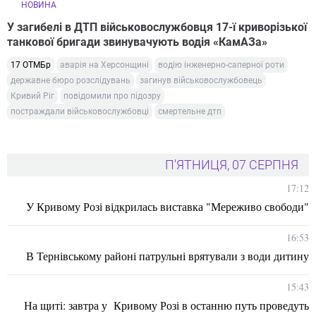
НОВИНА
У загибелі в ДТП військовослужбовця 17-ї криворізької
танкової бригади звинувачують водія «КамАЗа»
17 ОТМБр
аварія на Херсонщині
водію інженерно-саперної роти
державне бюро розслідувань
загинув військовослужбовець
Кривий Ріг
повідомили про підозру
постраждали військовослужбовці
смертельне дтп
П'ЯТНИЦЯ, 07 СЕРПНЯ
17:12
У Кривому Розі відкрилась виставка "Мереживо свободи"
16:53
В Тернівському районі патрульні врятували з води дитину
15:43
На щиті: завтра у Кривому Розі в останню путь проведуть