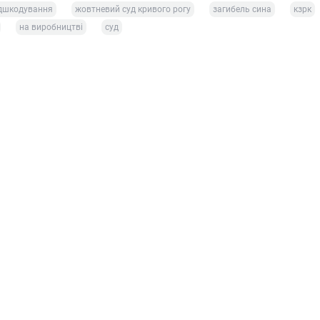
дшкодування
жовтневий суд кривого рогу
загибель сина
кзрк
на виробництві
суд