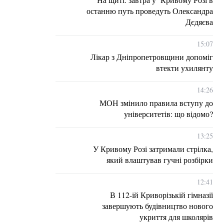
останню путь проведуть Олександра
Дєдяєва
15:07
Лікар з Дніпропетровщини допоміг
втекти ухилянту
14:26
МОН змінило правила вступу до
університетів: що відомо?
13:25
У Кривому Розі затримали стрілка,
який влаштував гучні розбірки
12:41
В 112-ій Криворізькій гімназії
завершують будівництво нового
укриття для школярів