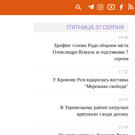
П'ЯТНИЦЯ, 07 СЕРПНЯ
19:56
Брифінг голови Ради оборони міста
Олександра Вілкула за підсумками 7
серпня
17:12
У Кривому Розі відкрилась виставка
"Мереживо свободи"
16:53
В Тернівському районі патрульні
врятували з води дитину
15:43
На щиті: завтра у Кривому Розі в