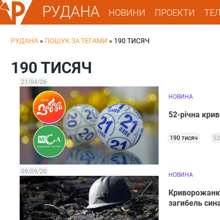
РУДАНА
НОВИНИ
ПРОЕКТИ
ТЕ
РУДАНА
»
ПОШУК ЗА ТЕГАМИ
»
190 ТИСЯЧ
190 ТИСЯЧ
21/04/26
НОВИНА
52-річна кри
190 тисяч
52
09/09/20
НОВИНА
Криворожанка
загибель син