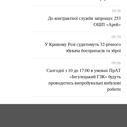
10:36
До контрактної служби запрошує 253
ОШП «Арей»
09:39
У Кривому Розі судитимуть 32-річного
збувача боєприпасів та зброї
09:06
Сьогодні з 10 до 17:00 в умовах ПрАТ
«Інгулецький ГЗК» будуть
проводитись випробувальні вибухові
роботи