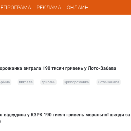
ЛЕПРОГРАМА
РЕКЛАМА
ОНЛАЙН
ворожанка виграла 190 тисяч гривень у Лото-Забава
-річна
виграла
гривень
криворожанка
Лото-Забава
 відсудила у КЗРК 190 тисяч гривень моральної шкоди за
а