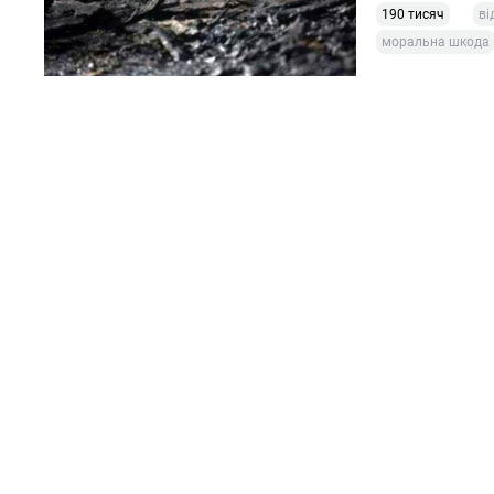
190 тисяч
ві
моральна шкода