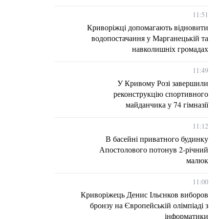
11:51
Криворіжці допомагають відновити
водопостачання у Марганецькій та
навколишніх громадах
11:49
У Кривому Розі завершили
реконструкцію спортивного
майданчика у 74 гімназії
11:12
В басейні приватного будинку
Апостолового потонув 2-річний
малюк
11:00
Криворіжець Денис Ільєнков виборов
бронзу на Європейській олімпіаді з
інформатики