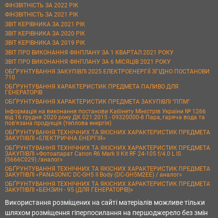
ФІНЗВІТНІСТЬ ЗА 2022 РІК
ФІНЗВІТНІСТЬ ЗА 2021 РІК
ЗВІТ КЕРІВНИКА ЗА 2021 РІК
ЗВІТ КЕРІВНИКА ЗА 2020 РІК
ЗВІТ КЕРІВНИКА ЗА 2019 РІК
ЗВІТ ПРО ВИКОНАННЯ ФІНПЛАНУ ЗА 1 КВАРТАЛ 2021 РОКУ
ЗВІТ ПРО ВИКОНАННЯ ФІНПЛАНУ ЗА 6 МІСЯЦІВ 2021 РОКУ
ОБҐРУНТУВАННЯ ЗАКУПІВЛІ 2025 ЕЛЕКТРОЕНЕРГІЇ ЗГІДНО ПОСТАНОВИ
710
ОБҐРУНТУВАННЯ ХАРАКТЕРИСТИК ПРЕДМЕТА ПАЛИВО ДЛЯ
ГЕНЕРАТОРІВ
ОБҐРУНТУВАННЯ ХАРАКТЕРИСТИК ПРЕДМЕТА ЗАКУПІВЛІ "ППМ"
Інформація на виконання постанови Кабінету Міністрів України № 1266
від 16 грудня 2020 року ДК 021:2015 - 09320000-8 Пара, гаряча вода та
пов’язана продукція (теплова енергія)
ОБҐРУНТУВАННЯ ТЕХНІЧНИХ ТА ЯКІСНИХ ХАРАКТЕРИСТИК ПРЕДМЕТА
ЗАКУПІВЛІ «ЕЛЕКТРИЧНА ЕНЕРГІЯ»
ОБҐРУНТУВАННЯ ТЕХНІЧНИХ ТА ЯКІСНИХ ХАРАКТЕРИСТИК ПРЕДМЕТА
ЗАКУПІВЛІ «Фотоапарат Canon R6 Mark II Kit RF 24-105 f/4.0 L IS
(5666C029) /аналог»
ОБҐРУНТУВАННЯ ТЕХНІЧНИХ ТА ЯКІСНИХ ХАРАКТЕРИСТИК ПРЕДМЕТА
ЗАКУПІВЛІ «PANASONIC DC-GH5 II Body (DC-GH5M2EE) / аналог»
ОБҐРУНТУВАННЯ ТЕХНІЧНИХ ТА ЯКІСНИХ ХАРАКТЕРИСТИК ПРЕДМЕТА
ЗАКУПІВЛІ «БЕНЗИН - 95 (ДЛЯ ГЕНЕРАТОРІВ)»
Використання розміщених на сайті матеріалів можливе тільки
шляхом розміщення гіперпосилання на першоджерело без змін