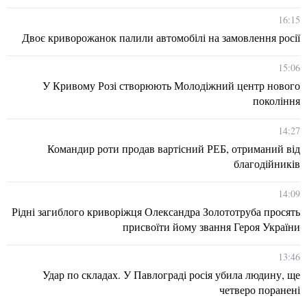
16:15
Двоє криворожанок палили автомобілі на замовлення росії
15:06
У Кривому Розі створюють Молодіжний центр нового
покоління
14:27
Командир роти продав вартісний РЕБ, отриманий від
благодійників
14:09
Рідні загиблого криворіжця Олександра Золототруба просять
присвоїти йому звання Героя України
13:46
Удар по складах. У Павлограді росія убила людину, ще
четверо поранені