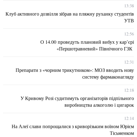
13:38
Клуб активного дозвілля зібрав на пляжну руханку студентів
УТВ
12:56
О 14.00 проведуть плановий вибух у кар’єрі
«Першотравневий» Північного ГЗК
12:31
Препарати з «чорним трикутником»: МОЗ вводить нову
систему фармаконагляду
12:18
У Кривому Розі судитимуть організаторів підпільного
виробництва алкоголю і цигарок
12:14
На Алеї слави попрощалися з криворізьким воїном Юрієм
Тісьменком