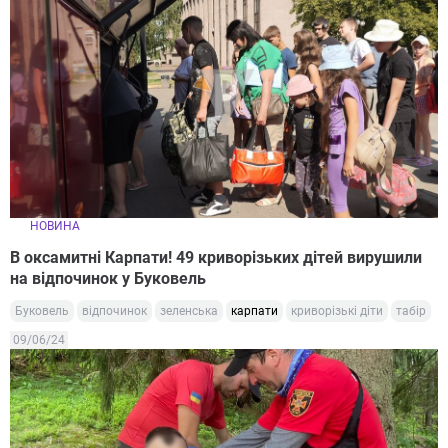
НОВИНА
В оксамитні Карпати! 49 криворізьких дітей вирушили
на відпочинок у Буковель
Буковель
відпочинок
зеленська
карпати
криворізькі діти
табір
09/06/24