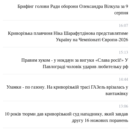
Брифінг голови Ради оборони Олександра Вілкула за 9
серпня
16:07
Криворізька плавчиня Ніка Шарафутдінова представлятиме
Україну на Чемпіонаті Європи-2026
15:13
Правим хуком - у нокдаун за вигуки «Слава росії!» У
Павлограді чоловік ударив любительку рф
14:44
Уламки - по газону. На криворізькій трасі ГАЗель врізалась у
вантажівку
13:06
10 років тюрми дав криворізький суд нападнику, який завдав
другу 16 ножових поранень