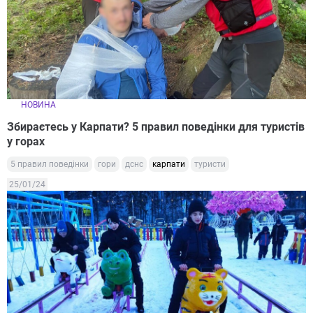
НОВИНА
Збираєтесь у Карпати? 5 правил поведінки для туристів
у горах
5 правил поведінки
гори
дснс
карпати
туристи
25/01/24