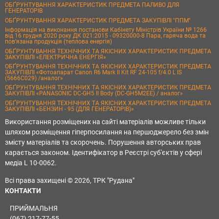
ОБҐРУНТУВАННЯ ХАРАКТЕРИСТИК ПРЕДМЕТА ПАЛИВО ДЛЯ
ГЕНЕРАТОРІВ
ОБҐРУНТУВАННЯ ХАРАКТЕРИСТИК ПРЕДМЕТА ЗАКУПІВЛІ "ППМ"
Інформація на виконання постанови Кабінету Міністрів України № 1266
від 16 грудня 2020 року ДК 021:2015 - 09320000-8 Пара, гаряча вода та
пов’язана продукція (теплова енергія)
ОБҐРУНТУВАННЯ ТЕХНІЧНИХ ТА ЯКІСНИХ ХАРАКТЕРИСТИК ПРЕДМЕТА
ЗАКУПІВЛІ «ЕЛЕКТРИЧНА ЕНЕРГІЯ»
ОБҐРУНТУВАННЯ ТЕХНІЧНИХ ТА ЯКІСНИХ ХАРАКТЕРИСТИК ПРЕДМЕТА
ЗАКУПІВЛІ «Фотоапарат Canon R6 Mark II Kit RF 24-105 f/4.0 L IS
(5666C029) /аналог»
ОБҐРУНТУВАННЯ ТЕХНІЧНИХ ТА ЯКІСНИХ ХАРАКТЕРИСТИК ПРЕДМЕТА
ЗАКУПІВЛІ «PANASONIC DC-GH5 II Body (DC-GH5M2EE) / аналог»
ОБҐРУНТУВАННЯ ТЕХНІЧНИХ ТА ЯКІСНИХ ХАРАКТЕРИСТИК ПРЕДМЕТА
ЗАКУПІВЛІ «БЕНЗИН - 95 (ДЛЯ ГЕНЕРАТОРІВ)»
Використання розміщених на сайті матеріалів можливе тільки
шляхом розміщення гіперпосилання на першоджерело без змін
змісту матеріалів та скорочень. Порушення авторських прав
карається законом. Ідентифікатор в Реєстрі суб'єктів у сфері
медіа L 10-0062.
Всі права захищені © 2026, ТРК "Рудана"
КОНТАКТИ
ПРИЙМАЛЬНЯ
(067) 217-77-55