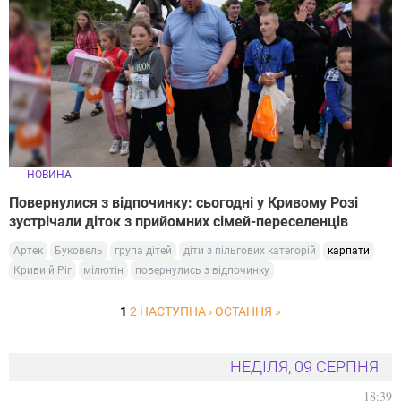
НОВИНА
Повернулися з відпочинку: сьогодні у Кривому Розі
зустрічали діток з прийомних сімей-переселенців
Артек
Буковель
група дітей
діти з пільгових категорій
карпати
Криви й Ріг
мілютін
повернулись з відпочинку
1
2
НАСТУПНА ›
ОСТАННЯ »
НЕДІЛЯ, 09 СЕРПНЯ
18:39