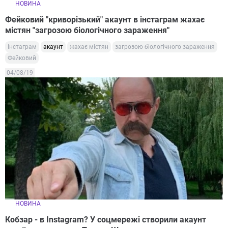
НОВИНА
Фейковий "криворізький" акаунт в інстаграм жахає
містян "загрозою біологічного зараження"
Інстаграм
акаунт
жахає містян
загрозою біологічного зараження
Фейковий
04/08/19
НОВИНА
Кобзар - в Instаgram? У соцмережі створили акаунт