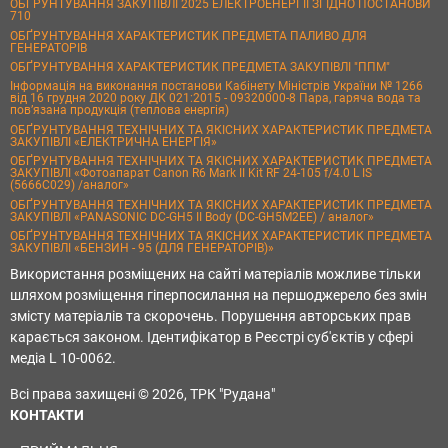
ОБҐРУНТУВАННЯ ЗАКУПІВЛІ 2025 ЕЛЕКТРОЕНЕРГІЇ ЗГІДНО ПОСТАНОВИ
710
ОБҐРУНТУВАННЯ ХАРАКТЕРИСТИК ПРЕДМЕТА ПАЛИВО ДЛЯ
ГЕНЕРАТОРІВ
ОБҐРУНТУВАННЯ ХАРАКТЕРИСТИК ПРЕДМЕТА ЗАКУПІВЛІ "ППМ"
Інформація на виконання постанови Кабінету Міністрів України № 1266
від 16 грудня 2020 року ДК 021:2015 - 09320000-8 Пара, гаряча вода та
пов’язана продукція (теплова енергія)
ОБҐРУНТУВАННЯ ТЕХНІЧНИХ ТА ЯКІСНИХ ХАРАКТЕРИСТИК ПРЕДМЕТА
ЗАКУПІВЛІ «ЕЛЕКТРИЧНА ЕНЕРГІЯ»
ОБҐРУНТУВАННЯ ТЕХНІЧНИХ ТА ЯКІСНИХ ХАРАКТЕРИСТИК ПРЕДМЕТА
ЗАКУПІВЛІ «Фотоапарат Canon R6 Mark II Kit RF 24-105 f/4.0 L IS
(5666C029) /аналог»
ОБҐРУНТУВАННЯ ТЕХНІЧНИХ ТА ЯКІСНИХ ХАРАКТЕРИСТИК ПРЕДМЕТА
ЗАКУПІВЛІ «PANASONIC DC-GH5 II Body (DC-GH5M2EE) / аналог»
ОБҐРУНТУВАННЯ ТЕХНІЧНИХ ТА ЯКІСНИХ ХАРАКТЕРИСТИК ПРЕДМЕТА
ЗАКУПІВЛІ «БЕНЗИН - 95 (ДЛЯ ГЕНЕРАТОРІВ)»
Використання розміщених на сайті матеріалів можливе тільки
шляхом розміщення гіперпосилання на першоджерело без змін
змісту матеріалів та скорочень. Порушення авторських прав
карається законом. Ідентифікатор в Реєстрі суб'єктів у сфері
медіа L 10-0062.
Всі права захищені © 2026, ТРК "Рудана"
КОНТАКТИ