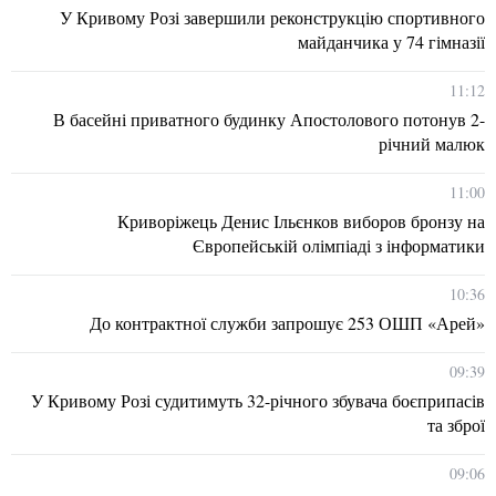
У Кривому Розі завершили реконструкцію спортивного
майданчика у 74 гімназії
11:12
В басейні приватного будинку Апостолового потонув 2-
річний малюк
11:00
Криворіжець Денис Ільєнков виборов бронзу на
Європейській олімпіаді з інформатики
10:36
До контрактної служби запрошує 253 ОШП «Арей»
09:39
У Кривому Розі судитимуть 32-річного збувача боєприпасів
та зброї
09:06