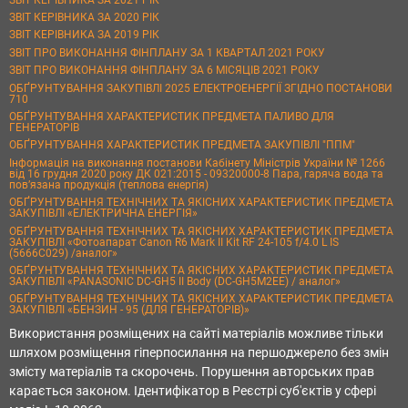
ЗВІТ КЕРІВНИКА ЗА 2020 РІК
ЗВІТ КЕРІВНИКА ЗА 2019 РІК
ЗВІТ ПРО ВИКОНАННЯ ФІНПЛАНУ ЗА 1 КВАРТАЛ 2021 РОКУ
ЗВІТ ПРО ВИКОНАННЯ ФІНПЛАНУ ЗА 6 МІСЯЦІВ 2021 РОКУ
ОБҐРУНТУВАННЯ ЗАКУПІВЛІ 2025 ЕЛЕКТРОЕНЕРГІЇ ЗГІДНО ПОСТАНОВИ
710
ОБҐРУНТУВАННЯ ХАРАКТЕРИСТИК ПРЕДМЕТА ПАЛИВО ДЛЯ
ГЕНЕРАТОРІВ
ОБҐРУНТУВАННЯ ХАРАКТЕРИСТИК ПРЕДМЕТА ЗАКУПІВЛІ "ППМ"
Інформація на виконання постанови Кабінету Міністрів України № 1266
від 16 грудня 2020 року ДК 021:2015 - 09320000-8 Пара, гаряча вода та
пов’язана продукція (теплова енергія)
ОБҐРУНТУВАННЯ ТЕХНІЧНИХ ТА ЯКІСНИХ ХАРАКТЕРИСТИК ПРЕДМЕТА
ЗАКУПІВЛІ «ЕЛЕКТРИЧНА ЕНЕРГІЯ»
ОБҐРУНТУВАННЯ ТЕХНІЧНИХ ТА ЯКІСНИХ ХАРАКТЕРИСТИК ПРЕДМЕТА
ЗАКУПІВЛІ «Фотоапарат Canon R6 Mark II Kit RF 24-105 f/4.0 L IS
(5666C029) /аналог»
ОБҐРУНТУВАННЯ ТЕХНІЧНИХ ТА ЯКІСНИХ ХАРАКТЕРИСТИК ПРЕДМЕТА
ЗАКУПІВЛІ «PANASONIC DC-GH5 II Body (DC-GH5M2EE) / аналог»
ОБҐРУНТУВАННЯ ТЕХНІЧНИХ ТА ЯКІСНИХ ХАРАКТЕРИСТИК ПРЕДМЕТА
ЗАКУПІВЛІ «БЕНЗИН - 95 (ДЛЯ ГЕНЕРАТОРІВ)»
Використання розміщених на сайті матеріалів можливе тільки
шляхом розміщення гіперпосилання на першоджерело без змін
змісту матеріалів та скорочень. Порушення авторських прав
карається законом. Ідентифікатор в Реєстрі суб'єктів у сфері