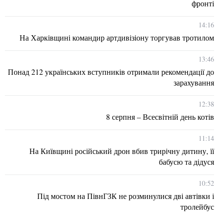
фронті
14:16
На Харківщині командир артдивізіону торгував тротилом
13:46
Понад 212 українських вступників отримали рекомендації до
зарахування
12:38
8 серпня – Всесвітній день котів
11:14
На Київщині російський дрон вбив трирічну дитину, її
бабусю та дідуся
10:52
Під мостом на ПівнГЗК не розминулися дві автівки і
тролейбус