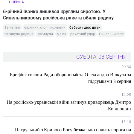
НОВИНА
6-річний Іванко лишився круглим сиротою. У
Синельниковому російська ракета вбила родину
19 квітня
6-річний хлопчик живий
бабуся і діоє дітей
загинула родина
загинули
мама
ракетний удар
Синельникове
СУБОТА, 08 СЕРПНЯ
20:34
Брифінг голови Ради оборони міста Олександра Вілкула за
підсумками 8 серпня
15:58
На російсько-українській війні загинув криворіжець Дмитро
Корнюшин
15:10
Патрульний з Кривого Рогу безжально палить ворога на