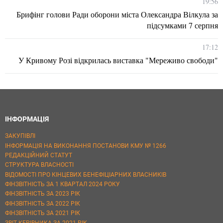
19:56
Брифінг голови Ради оборони міста Олександра Вілкула за
підсумками 7 серпня
17:12
У Кривому Розі відкрилась виставка "Мереживо свободи"
ІНФОРМАЦІЯ
ЗАКУПІВЛІ
ІНФОРМАЦІЯ НА ВИКОНАННЯ ПОСТАНОВИ КМУ № 1266
РЕДАКЦІЙНИЙ СТАТУТ
СТРУКТУРА ВЛАСНОСТІ
ВІДОМОСТІ ПРО КІНЦЕВИХ БЕНЕФІЦІАРНИХ ВЛАСНИКІВ
ФІНЗВІТНІСТЬ ЗА 1 КВАРТАЛ 2024 РОКУ
ФІНЗВІТНІСТЬ ЗА 2023 РІК
ФІНЗВІТНІСТЬ ЗА 2022 РІК
ФІНЗВІТНІСТЬ ЗА 2021 РІК
ЗВІТ КЕРІВНИКА ЗА 2021 РІК