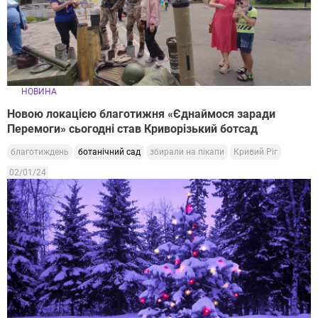
НОВИНА
Новою локацією благотижня «Єднаймося заради
Перемоги» сьогодні став Криворізький ботсад
благотиждень
ботанічний сад
збирали на пікапи
Кривий Ріг
02/01/24