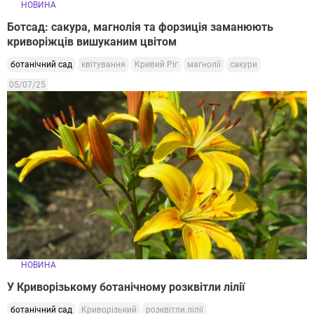
НОВИНА
Ботсад: сакура, магнолія та форзиція заманюють
криворіжців вишуканим цвітом
ботанічний сад
квітування
Кривий Ріг
магнолії
сакури
05/07/25
НОВИНА
У Криворізькому ботанічному розквітли лілії
ботанічний сад
Криворізький
розквітли лілії