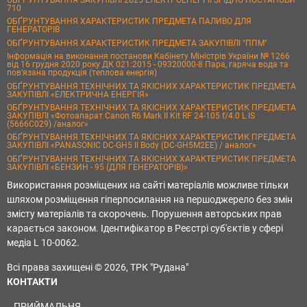
ОБҐРУНТУВАННЯ ЗАКУПІВЛІ 2025 ЕЛЕКТРОЕНЕРГІЇ ЗГІДНО ПОСТАНОВИ
710
ОБҐРУНТУВАННЯ ХАРАКТЕРИСТИК ПРЕДМЕТА ПАЛИВО ДЛЯ
ГЕНЕРАТОРІВ
ОБҐРУНТУВАННЯ ХАРАКТЕРИСТИК ПРЕДМЕТА ЗАКУПІВЛІ "ППМ"
Інформація на виконання постанови Кабінету Міністрів України № 1266
від 16 грудня 2020 року ДК 021:2015 - 09320000-8 Пара, гаряча вода та
пов’язана продукція (теплова енергія)
ОБҐРУНТУВАННЯ ТЕХНІЧНИХ ТА ЯКІСНИХ ХАРАКТЕРИСТИК ПРЕДМЕТА
ЗАКУПІВЛІ «ЕЛЕКТРИЧНА ЕНЕРГІЯ»
ОБҐРУНТУВАННЯ ТЕХНІЧНИХ ТА ЯКІСНИХ ХАРАКТЕРИСТИК ПРЕДМЕТА
ЗАКУПІВЛІ «Фотоапарат Canon R6 Mark II Kit RF 24-105 f/4.0 L IS
(5666C029) /аналог»
ОБҐРУНТУВАННЯ ТЕХНІЧНИХ ТА ЯКІСНИХ ХАРАКТЕРИСТИК ПРЕДМЕТА
ЗАКУПІВЛІ «PANASONIC DC-GH5 II Body (DC-GH5M2EE) / аналог»
ОБҐРУНТУВАННЯ ТЕХНІЧНИХ ТА ЯКІСНИХ ХАРАКТЕРИСТИК ПРЕДМЕТА
ЗАКУПІВЛІ «БЕНЗИН - 95 (ДЛЯ ГЕНЕРАТОРІВ)»
Використання розміщених на сайті матеріалів можливе тільки
шляхом розміщення гіперпосилання на першоджерело без змін
змісту матеріалів та скорочень. Порушення авторських прав
карається законом. Ідентифікатор в Реєстрі суб'єктів у сфері
медіа L 10-0062.
Всі права захищені © 2026, ТРК "Рудана"
КОНТАКТИ
ПРИЙМАЛЬНЯ