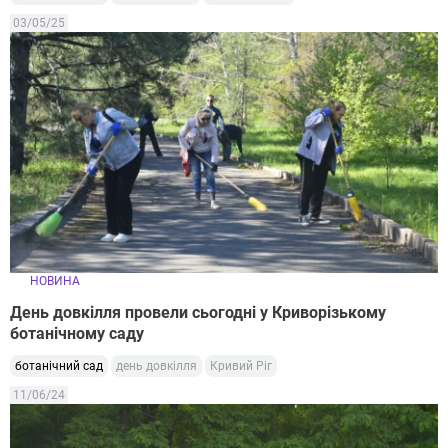
03/05/25
НОВИНА
День довкілля провели сьогодні у Криворізькому
ботанічному саду
ботанічний сад
день довкілля
Кривий Ріг
11/06/24