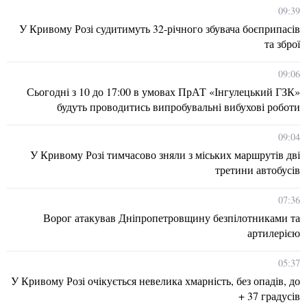
09:39
У Кривому Розі судитимуть 32-річного збувача боєприпасів
та зброї
09:06
Сьогодні з 10 до 17:00 в умовах ПрАТ «Інгулецький ГЗК»
будуть проводитись випробувальні вибухові роботи
09:04
У Кривому Розі тимчасово зняли з міських маршрутів дві
третини автобусів
07:36
Ворог атакував Дніпропетровщину безпілотниками та
артилерією
05:37
У Кривому Розі очікується невелика хмарність, без опадів, до
+ 37 градусів