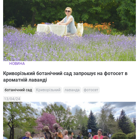
НОВИНА
Криворізький ботанічний сад запрошує на фотосет в
ароматній лаванді
ботанічний сад
Криворізький
лаванда
фотосет
13/04/24