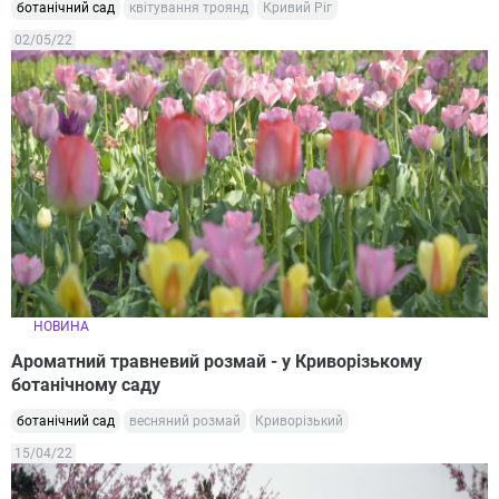
ботанічний сад
квітування троянд
Кривий Ріг
02/05/22
НОВИНА
Ароматний травневий розмай - у Криворізькому
ботанічному саду
ботанічний сад
весняний розмай
Криворізький
15/04/22