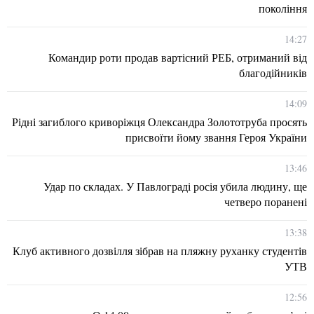
покоління
14:27
Командир роти продав вартісний РЕБ, отриманий від
благодійників
14:09
Рідні загиблого криворіжця Олександра Золототруба просять
присвоїти йому звання Героя України
13:46
Удар по складах. У Павлограді росія убила людину, ще
четверо поранені
13:38
Клуб активного дозвілля зібрав на пляжну руханку студентів
УТВ
12:56