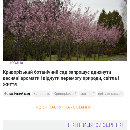
НОВИНА
Криворізький ботанічний сад запрошує вдихнути
весняні аромати і відчути перемогу природи, світла і
життя
ботанічний сад
запрошує
Криворізький
магнолії
цвітуть сакури
1
2
3
4
НАСТУПНА ›
ОСТАННЯ »
П'ЯТНИЦЯ, 07 СЕРПНЯ