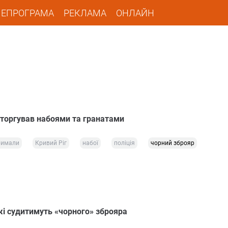
ЛЕПРОГРАМА
РЕКЛАМА
ОНЛАЙН
торгував набоями та гранатами
римали
Кривий Ріг
набої
поліція
чорний зброяр
і судитимуть «чорного» зброяра