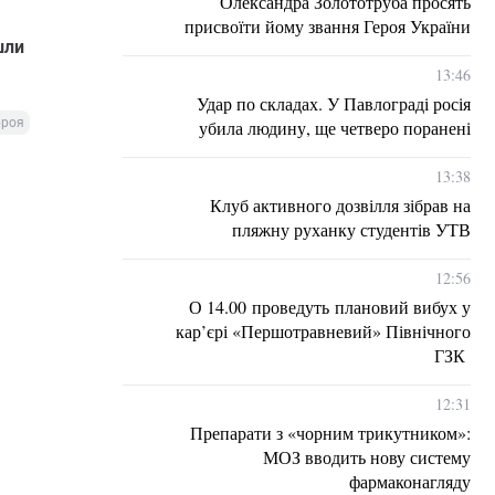
Олександра Золототруба просять
присвоїти йому звання Героя України
шли
13:46
Удар по складах. У Павлограді росія
броя
убила людину, ще четверо поранені
13:38
Клуб активного дозвілля зібрав на
пляжну руханку студентів УТВ
12:56
О 14.00 проведуть плановий вибух у
кар’єрі «Першотравневий» Північного
ГЗК
12:31
Препарати з «чорним трикутником»:
МОЗ вводить нову систему
фармаконагляду