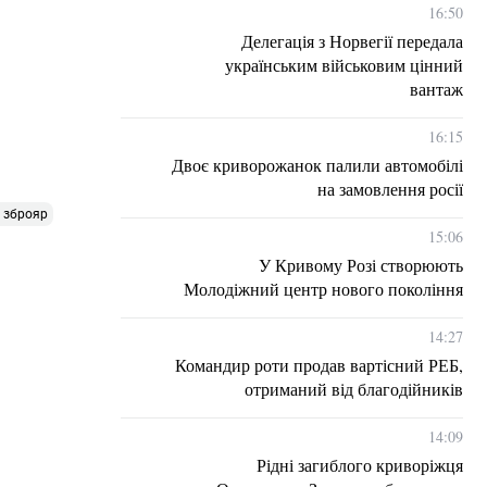
16:50
Делегація з Норвегії передала
українським військовим цінний
вантаж
16:15
Двоє криворожанок палили автомобілі
на замовлення росії
 зброяр
15:06
У Кривому Розі створюють
Молодіжний центр нового покоління
14:27
Командир роти продав вартісний РЕБ,
отриманий від благодійників
14:09
Рідні загиблого криворіжця