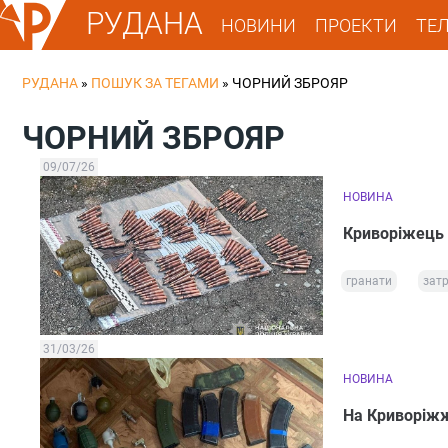
РУДАНА
НОВИНИ
ПРОЕКТИ
ТЕ
РУДАНА
»
ПОШУК ЗА ТЕГАМИ
»
ЧОРНИЙ ЗБРОЯР
ЧОРНИЙ ЗБРОЯР
09/07/26
НОВИНА
Криворіжець 
гранати
зат
31/03/26
НОВИНА
На Криворіжж