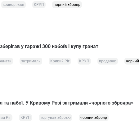
криворіжжя
КРУП
чорний зброяр
берігав у гаражі 300 набоїв і купу гранат
ранати
затримали
Кривий Ріг
КРУП
продавав
чорний
л та набої. У Кривому Розі затримали «чорного зброяра»
ий Ріг
КРУП
торгував зброєю
чорний зброяр