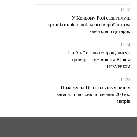
12:18
У Кривому Розі судитимуть
організаторів підпільного виробництва
алкоголю і цигарок
12:14
На Алеї слави попрощалися з
криворізьким воїном Юрієм
Тісьменком
11:25
Пожежу на Центральному ринку
загасили: вогонь пошкодив 200 кв.
метрів