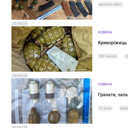
арсенал зброї
29/04/25
НОВИНА
Криворіжець з
300 набоїв
г
20/09/24
НОВИНА
Гранати, запа
43 роки
Крив
04/06/24