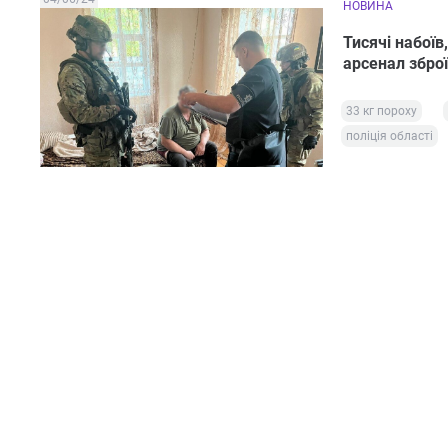
НОВИНА
Тисячі набої
арсенал зброї
33 кг пороху
поліція області