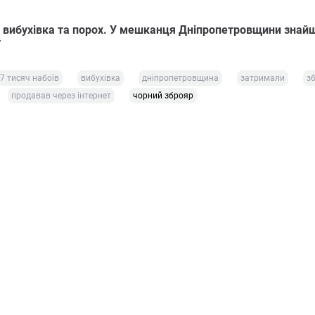
в, вибухівка та порох. У мешканця Дніпропетровщини знай
7 тисяч набоїв
вибухівка
дніпропетровщина
затримали
з
продавав через інтернет
чорний зброяр