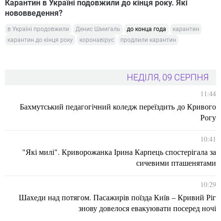
Карантин в Україні подовжили до кінця року. Які
нововведення?
в Україні продовжили
Денис Шмигаль
до конца года
карантин
карантин до кінця року
коронавірус
продлили карантин
НЕДІЛЯ, 09 СЕРПНЯ
11:44
Бахмутський педагогічний коледж переїздить до Кривого
Рогу
10:41
"Які милі". Криворожанка Ірина Карпець спостерігала за
сичевими пташенятами
10:29
Шахеди над потягом. Пасажирів поїзда Київ – Кривий Ріг
знову довелося евакуювати посеред ночі