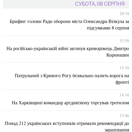
СУБОТА, 08 СЕРПНЯ
20:34
Брифінг голови Ради оборони міста Олександра Вілкула за
підсумками 8 серпня
15:58
На російсько-українській війні загинув криворіжець Дмитро
Корнюшин
15:10
Патрульний з Кривого Рогу безжально палить ворога на
фронті
14:16
На Харківщині командир артдивізіону торгував тротилом
13:46
Понад 212 українських вступників отримали рекомендації до
зарахування