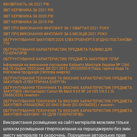
ФІНЗВІТНІСТЬ ЗА 2021 РІК
ЗВІТ КЕРІВНИКА ЗА 2021 РІК
ЗВІТ КЕРІВНИКА ЗА 2020 РІК
ЗВІТ КЕРІВНИКА ЗА 2019 РІК
ЗВІТ ПРО ВИКОНАННЯ ФІНПЛАНУ ЗА 1 КВАРТАЛ 2021 РОКУ
ЗВІТ ПРО ВИКОНАННЯ ФІНПЛАНУ ЗА 6 МІСЯЦІВ 2021 РОКУ
ОБҐРУНТУВАННЯ ЗАКУПІВЛІ 2025 ЕЛЕКТРОЕНЕРГІЇ ЗГІДНО ПОСТАНОВИ
710
ОБҐРУНТУВАННЯ ХАРАКТЕРИСТИК ПРЕДМЕТА ПАЛИВО ДЛЯ
ГЕНЕРАТОРІВ
ОБҐРУНТУВАННЯ ХАРАКТЕРИСТИК ПРЕДМЕТА ЗАКУПІВЛІ "ППМ"
Інформація на виконання постанови Кабінету Міністрів України № 1266
від 16 грудня 2020 року ДК 021:2015 - 09320000-8 Пара, гаряча вода та
пов’язана продукція (теплова енергія)
ОБҐРУНТУВАННЯ ТЕХНІЧНИХ ТА ЯКІСНИХ ХАРАКТЕРИСТИК ПРЕДМЕТА
ЗАКУПІВЛІ «ЕЛЕКТРИЧНА ЕНЕРГІЯ»
ОБҐРУНТУВАННЯ ТЕХНІЧНИХ ТА ЯКІСНИХ ХАРАКТЕРИСТИК ПРЕДМЕТА
ЗАКУПІВЛІ «Фотоапарат Canon R6 Mark II Kit RF 24-105 f/4.0 L IS
(5666C029) /аналог»
ОБҐРУНТУВАННЯ ТЕХНІЧНИХ ТА ЯКІСНИХ ХАРАКТЕРИСТИК ПРЕДМЕТА
ЗАКУПІВЛІ «PANASONIC DC-GH5 II Body (DC-GH5M2EE) / аналог»
ОБҐРУНТУВАННЯ ТЕХНІЧНИХ ТА ЯКІСНИХ ХАРАКТЕРИСТИК ПРЕДМЕТА
ЗАКУПІВЛІ «БЕНЗИН - 95 (ДЛЯ ГЕНЕРАТОРІВ)»
Використання розміщених на сайті матеріалів можливе тільки
шляхом розміщення гіперпосилання на першоджерело без змін
змісту матеріалів та скорочень. Порушення авторських прав