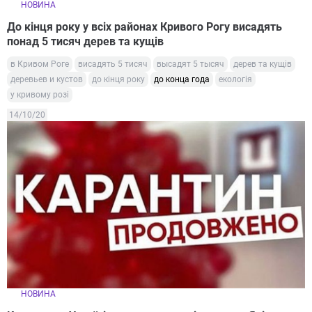
НОВИНА
До кінця року у всіх районах Кривого Рогу висадять
понад 5 тисяч дерев та кущів
в Кривом Роге
висадять 5 тисяч
высадят 5 тысяч
дерев та кущів
деревьев и кустов
до кінця року
до конца года
екологія
у кривому розі
14/10/20
НОВИНА