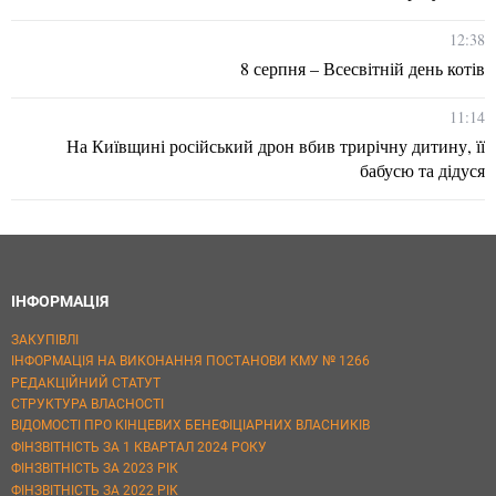
12:38
8 серпня – Всесвітній день котів
11:14
На Київщині російський дрон вбив трирічну дитину, її
бабусю та дідуся
ІНФОРМАЦІЯ
ЗАКУПІВЛІ
ІНФОРМАЦІЯ НА ВИКОНАННЯ ПОСТАНОВИ КМУ № 1266
РЕДАКЦІЙНИЙ СТАТУТ
СТРУКТУРА ВЛАСНОСТІ
ВІДОМОСТІ ПРО КІНЦЕВИХ БЕНЕФІЦІАРНИХ ВЛАСНИКІВ
ФІНЗВІТНІСТЬ ЗА 1 КВАРТАЛ 2024 РОКУ
ФІНЗВІТНІСТЬ ЗА 2023 РІК
ФІНЗВІТНІСТЬ ЗА 2022 РІК